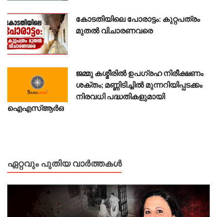
കോടതിയിലെ പോരാട്ടം: കുറ്റപത്രം
മുതൽ വിചാരണവരെ
ജമ്മു കശ്മീരിൽ ഉപഗ്രഹ നിരീക്ഷണം
ശക്തം; മണ്ണിടിച്ചിൽ മുന്നറിയിപ്പടക്കം
നിരവധി പദ്ധതികളുമായി
ഐഎസ്ആർഒ
ഏറ്റവും പുതിയ വാർത്തകൾ