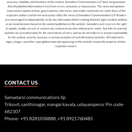
accuracy, reliability, and timeliness of the content, Samadarsi Communication LLP does not guarantee
that all published information is free from errors, omissions, or inaccuracies. The views and opinions
expressed in opinion articles, guest columns, interviews, and reader comments are solely those of the
respective authors and do not necessarily reflect the views of Samadarsi Communication LLP. Readers
are encouraged to independently verify any information before making financial, legal, medical, political,
or personal decisions based on the content published on this website. Samadarsi.com reserves the right
to update, modify, correct, or remove any content at any time without prior notice. Any links to external
websites are provided solely for the convenience of users, and we do not endorse or accept responsibility
for the content, security, accuracy, or privacy practices of such third-party websites. All trademarks,
logos, images, and other copyrighted materials appearing on this website remain the property of their
respective owners.
CONTACT US
Samadarsi communications llp
Trikovil, santhinagar, mangai kavala, udayamperur Pin code-
682307
Phone-
+91 8281058888
,
+91 8921760485