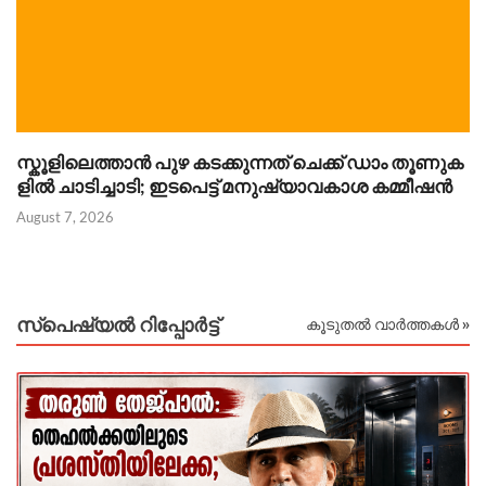
സ്കൂളിലെത്താൻ പുഴ കടക്കുന്നത് ചെക്ക് ഡാം തൂണുക
ഐ
ളിൽ ചാടിച്ചാടി; ഇടപെട്ട് മനുഷ്യാവകാശ കമ്മീഷൻ
പ
August 7, 2026
Au
സ്പെഷ്യൽ റിപ്പോര്‍ട്ട്
കൂടുതൽ വാർത്തകൾ »