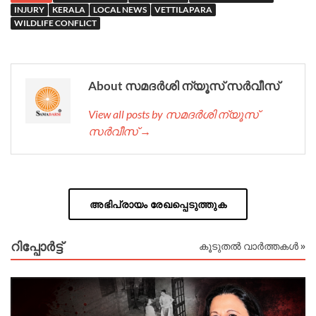
INJURY
KERALA
LOCAL NEWS
VETTILAPARA
WILDLIFE CONFLICT
About സമദർശി ന്യൂസ് സർവീസ്
View all posts by സമദർശി ന്യൂസ്
സർവീസ് →
അഭിപ്രായം രേഖപ്പെടുത്തുക
റിപ്പോര്‍ട്ട്
കൂടുതൽ വാർത്തകൾ »