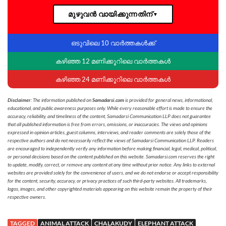
മുഴുവൻ വായിക്കുന്നതിന്
▼
ഒടുവിലെ 10 വാർത്തകൾക്ക്
കഴിഞ്ഞ 12 മണിക്കൂറിലെ വാർത്തകൾ
കഴിഞ്ഞ 24 മണിക്കൂറിലെ വാർത്തകൾ
Disclaimer
: The information published on
Samadarsi.com
is provided for general news, informational,
educational, and public awareness purposes only. While every reasonable effort is made to ensure the
accuracy, reliability, and timeliness of the content, Samadarsi Communication LLP does not guarantee
that all published information is free from errors, omissions, or inaccuracies. The views and opinions
expressed in opinion articles, guest columns, interviews, and reader comments are solely those of the
respective authors and do not necessarily reflect the views of Samadarsi Communication LLP. Readers
are encouraged to independently verify any information before making financial, legal, medical, political,
or personal decisions based on the content published on this website. Samadarsi.com reserves the right
to update, modify, correct, or remove any content at any time without prior notice. Any links to external
websites are provided solely for the convenience of users, and we do not endorse or accept responsibility
for the content, security, accuracy, or privacy practices of such third-party websites. All trademarks,
logos, images, and other copyrighted materials appearing on this website remain the property of their
respective owners.
TAGGED
ANIMAL ATTACK
CHALAKUDY
ELEPHANT ATTACK