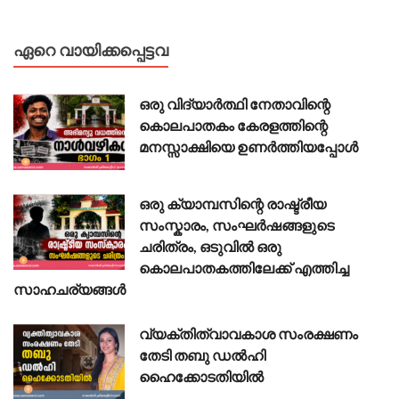
ഏറെ വായിക്കപ്പെട്ടവ
ഒരു വിദ്യാർത്ഥി നേതാവിന്റെ
കൊലപാതകം കേരളത്തിന്റെ
മനസ്സാക്ഷിയെ ഉണർത്തിയപ്പോൾ
ഒരു ക്യാമ്പസിന്റെ രാഷ്ട്രീയ
സംസ്കാരം, സംഘർഷങ്ങളുടെ
ചരിത്രം, ഒടുവിൽ ഒരു
കൊലപാതകത്തിലേക്ക് എത്തിച്ച
സാഹചര്യങ്ങൾ
വ്യക്തിത്വാവകാശ സംരക്ഷണം
തേടി തബു ഡൽഹി
ഹൈക്കോടതിയിൽ