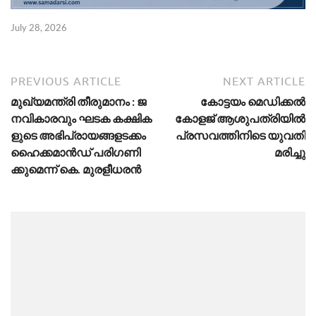
July 28, 2026
PREVIOUS ARTICLE
NEXT ARTICLE
മു​ഖ്യ​മ​ന്ത്രി​ തീ​രു​മാ​നം : ജ​
കോട്ടയം മെഡിക്കല്‍
ന​വി​കാ​ര​വും ഘ​ട​ക ക​ക്ഷി​ക​
കോളജ് ആശുപത്രിയില്‍
ളു​ടെ അ​ഭി​പ്രാ​യ​ങ്ങ​ള​ട​ക്കം
പ്രസവത്തിനിടെ യുവതി
ഹൈ​ക്ക​മാ​ൻ​ഡ് പ​രി​ഗ​ണി​
മരിച്ചു
ക്കു​മെ​ന്ന് കെ. മു​ര​ളീ​ധ​ര​ൻ