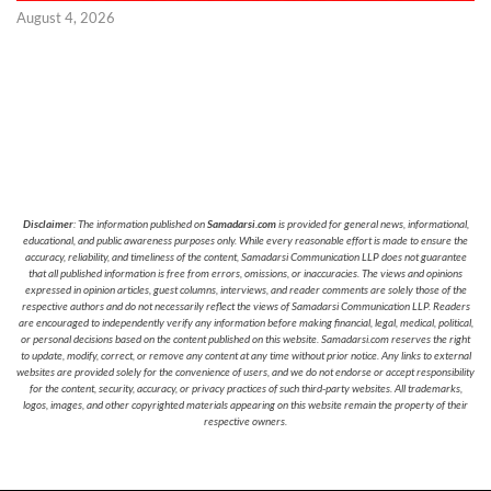
August 4, 2026
Disclaimer
: The information published on
Samadarsi.com
is provided for general news, informational,
educational, and public awareness purposes only. While every reasonable effort is made to ensure the
accuracy, reliability, and timeliness of the content, Samadarsi Communication LLP does not guarantee
that all published information is free from errors, omissions, or inaccuracies. The views and opinions
expressed in opinion articles, guest columns, interviews, and reader comments are solely those of the
respective authors and do not necessarily reflect the views of Samadarsi Communication LLP. Readers
are encouraged to independently verify any information before making financial, legal, medical, political,
or personal decisions based on the content published on this website. Samadarsi.com reserves the right
to update, modify, correct, or remove any content at any time without prior notice. Any links to external
websites are provided solely for the convenience of users, and we do not endorse or accept responsibility
for the content, security, accuracy, or privacy practices of such third-party websites. All trademarks,
logos, images, and other copyrighted materials appearing on this website remain the property of their
respective owners.