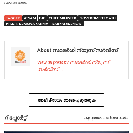
respective owners.
TAGGED
ASSAM
BJP
CHIEF MINISTER
GOVERNMENT OATH
HIMANTA BISWA SARMA
NARENDRA MODI
About സമദർശി ന്യൂസ് സർവീസ്
View all posts by സമദർശി ന്യൂസ്
സർവീസ് →
അഭിപ്രായം രേഖപ്പെടുത്തുക
റിപ്പോര്‍ട്ട്
കൂടുതൽ വാർത്തകൾ »