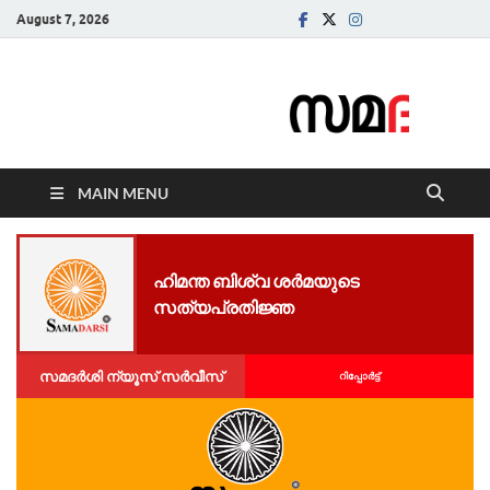
August 7, 2026
Samadarsi.
News Portal
MAIN MENU
ഹി​മ​ന്ത ബി​ശ്വ ശ​ർ​മയുടെ ​
സത്യപ്രതിജ്ഞ
സമദർശി ന്യൂസ് സർവീസ്
റിപ്പോര്‍ട്ട്