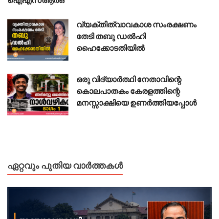
വ്യക്തിത്വാവകാശ സംരക്ഷണം
തേടി തബു ഡൽഹി
ഹൈക്കോടതിയിൽ
ഒരു വിദ്യാർത്ഥി നേതാവിന്റെ
കൊലപാതകം കേരളത്തിന്റെ
മനസ്സാക്ഷിയെ ഉണർത്തിയപ്പോൾ
ഏറ്റവും പുതിയ വാർത്തകൾ