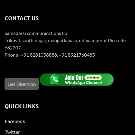
CONTACT US
Samadarsi communications llp
Trikovil, santhinagar, mangai kavala, udayamperur Pin code-
682307
Phone-
+91 8281058888
,
+91 8921760485
Get Direction
QUICK LINKS
Facebook
Twitter