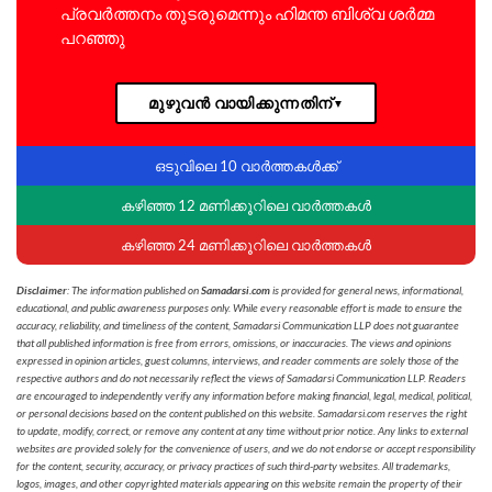
പ്രവർത്തനം തുടരുമെന്നും ഹിമന്ത ബിശ്വ ശർമ്മ
പറഞ്ഞു
മുഴുവൻ വായിക്കുന്നതിന്
▼
ഒടുവിലെ 10 വാർത്തകൾക്ക്
കഴിഞ്ഞ 12 മണിക്കൂറിലെ വാർത്തകൾ
കഴിഞ്ഞ 24 മണിക്കൂറിലെ വാർത്തകൾ
Disclaimer
: The information published on
Samadarsi.com
is provided for general news, informational,
educational, and public awareness purposes only. While every reasonable effort is made to ensure the
accuracy, reliability, and timeliness of the content, Samadarsi Communication LLP does not guarantee
that all published information is free from errors, omissions, or inaccuracies. The views and opinions
expressed in opinion articles, guest columns, interviews, and reader comments are solely those of the
respective authors and do not necessarily reflect the views of Samadarsi Communication LLP. Readers
are encouraged to independently verify any information before making financial, legal, medical, political,
or personal decisions based on the content published on this website. Samadarsi.com reserves the right
to update, modify, correct, or remove any content at any time without prior notice. Any links to external
websites are provided solely for the convenience of users, and we do not endorse or accept responsibility
for the content, security, accuracy, or privacy practices of such third-party websites. All trademarks,
logos, images, and other copyrighted materials appearing on this website remain the property of their