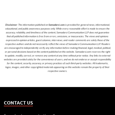
Disclaimer
: The information published on
Samadarsi.com
is provided for general news, informational,
educational, and public awareness purposes only. While every reasonable effort is made to ensure the
accuracy, reliability, and timeliness of the content, Samadarsi Communication LLP does not guarantee
that all published information is free from errors, omissions, or inaccuracies. The views and opinions
expressed in opinion articles, guest columns, interviews, and reader comments are solely those of the
respective authors and do not necessarily reflect the views of Samadarsi Communication LLP. Readers
are encouraged to independently verify any information before making financial, legal, medical, political,
or personal decisions based on the content published on this website. Samadarsi.com reserves the right
to update, modify, correct, or remove any content at any time without prior notice. Any links to external
websites are provided solely for the convenience of users, and we do not endorse or accept responsibility
for the content, security, accuracy, or privacy practices of such third-party websites. All trademarks,
logos, images, and other copyrighted materials appearing on this website remain the property of their
respective owners.
CONTACT US