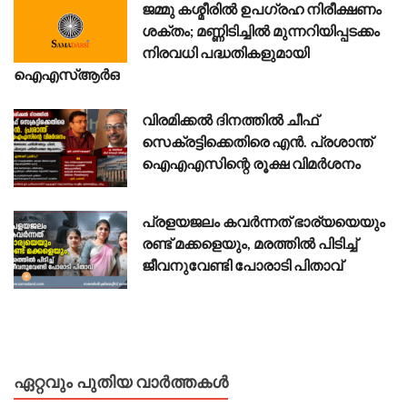
ജമ്മു കശ്മീരിൽ ഉപഗ്രഹ നിരീക്ഷണം
ശക്തം; മണ്ണിടിച്ചിൽ മുന്നറിയിപ്പടക്കം
നിരവധി പദ്ധതികളുമായി
ഐഎസ്ആർഒ
വിരമിക്കൽ ദിനത്തിൽ ചീഫ്
സെക്രട്ടിക്കെതിരെ എൻ. പ്രശാന്ത്
ഐഎഎസിന്റെ രൂക്ഷ വിമർശനം
പ്രളയജലം കവർന്നത് ഭാര്യയെയും
രണ്ട് മക്കളെയും, മരത്തിൽ പിടിച്ച്
ജീവനുവേണ്ടി പോരാടി പിതാവ്
ഏറ്റവും പുതിയ വാർത്തകൾ