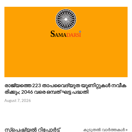
രാജ്യത്തെ 223 താപവൈദ്യുത യൂണിറ്റുകൾ നവീക
ഗ
രിക്കും; 2046 വരെ ഒമ്പത് ഘട്ട പദ്ധതി
ക
August 7, 2026
Au
സ്പെഷ്യൽ റിപ്പോര്‍ട്ട്
കൂടുതൽ വാർത്തകൾ »