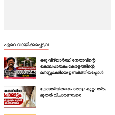
ഏറെ വായിക്കപ്പെട്ടവ
ഒരു വിദ്യാർത്ഥി നേതാവിന്റെ
കൊലപാതകം കേരളത്തിന്റെ
മനസ്സാക്ഷിയെ ഉണർത്തിയപ്പോൾ
കോടതിയിലെ പോരാട്ടം: കുറ്റപത്രം
മുതൽ വിചാരണവരെ