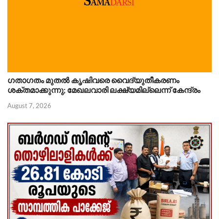
ഗതാഗതം മുതൽ കൃഷിവരെ വൈദ്യുതീകരണം
ശക്തമാക്കുന്നു; മേഖലവാരി ലക്ഷ്യമില്ലെന്ന് കേന്ദ്രം
August 7, 2026