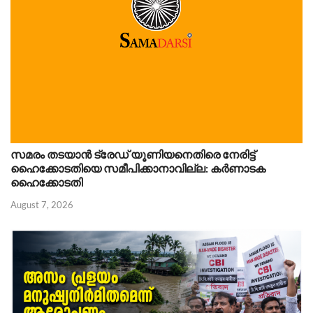
സമരം തടയാൻ ട്രേഡ് യൂണിയനെതിരെ നേരിട്ട്
ഹൈക്കോടതിയെ സമീപിക്കാനാവില്ല: കർണാടക
ഹൈക്കോടതി
August 7, 2026