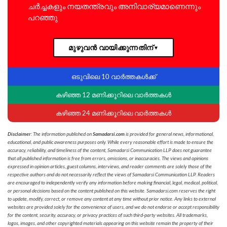
ചർച്ചകളും നയതന്ത്രവും അനിവാര്യമാണെന്നും
പറഞ്ഞു
മുഴുവൻ വായിക്കുന്നതിന്
▼
ഒടുവിലെ 10 വാർത്തകൾക്ക്
കഴിഞ്ഞ 12 മണിക്കൂറിലെ വാർത്തകൾ
കഴിഞ്ഞ 24 മണിക്കൂറിലെ വാർത്തകൾ
Disclaimer
: The information published on
Samadarsi.com
is provided for general news, informational,
educational, and public awareness purposes only. While every reasonable effort is made to ensure the
accuracy, reliability, and timeliness of the content, Samadarsi Communication LLP does not guarantee
that all published information is free from errors, omissions, or inaccuracies. The views and opinions
expressed in opinion articles, guest columns, interviews, and reader comments are solely those of the
respective authors and do not necessarily reflect the views of Samadarsi Communication LLP. Readers
are encouraged to independently verify any information before making financial, legal, medical, political,
or personal decisions based on the content published on this website. Samadarsi.com reserves the right
to update, modify, correct, or remove any content at any time without prior notice. Any links to external
websites are provided solely for the convenience of users, and we do not endorse or accept responsibility
for the content, security, accuracy, or privacy practices of such third-party websites. All trademarks,
logos, images, and other copyrighted materials appearing on this website remain the property of their