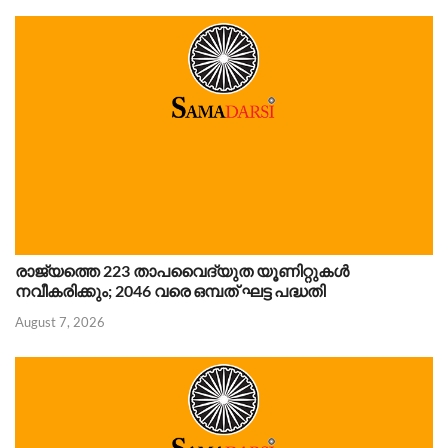
രാജ്യത്തെ 223 താപവൈദ്യുത യൂണിറ്റുകൾ
നവീകരിക്കും; 2046 വരെ ഒമ്പത് ഘട്ട പദ്ധതി
August 7, 2026