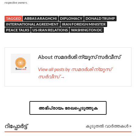
respective owners.
TAGGED
ABBAS ARAGHCHI
DIPLOMACY
DONALD TRUMP
INTERNATIONAL AGREEMENT
IRAN FOREIGN MINISTER
PEACE TALKS
US-IRAN RELATIONS
WASHINGTON DC
About സമദർശി ന്യൂസ് സർവീസ്
View all posts by സമദർശി ന്യൂസ്
സർവീസ് →
അഭിപ്രായം രേഖപ്പെടുത്തുക
റിപ്പോര്‍ട്ട്
കൂടുതൽ വാർത്തകൾ »