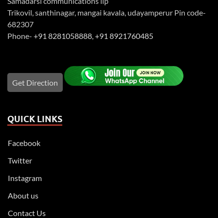
Samadarsi communications llp
Trikovil, santhinagar, mangai kavala, udayamperur Pin code-
682307
Phone-
+91 8281058888
,
+91 8921760485
Get Direction
QUICK LINKS
Facebook
Twitter
Instagram
About us
Contact Us