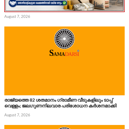
August 7, 2026
രാജ്യത്തെ 82 ശതമാനം ഗ്രാമീണ വീടുകളിലും ടാപ്പ്
വെള്ളം; ജലഗുണനിലവാര പരിശോധന കർശനമാക്കി
August 7, 2026