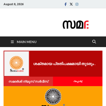
August 8, 2026
Samadarsi.
News Portal
MAIN MENU
ശ​ക്ത​മാ​യ പ്ര​തി​പ​ക്ഷ​മാ​യി തു​ട​രും .
സമദർശി ന്യൂസ് സർവീസ്
റിപ്പോര്‍ട്ട്