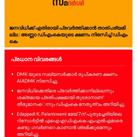
ജ​ന​വി​ധി​ക്ക് എ​തി​രാ​യി പ്ര​വ​ര്‍ത്തി​ക്കാ​ന്‍ താ​ത്പ​ര്യ​മി​
ല്ല : അ​ണ്ണാ ഡി​എം​കെ​യു​ടെ ക്ഷ​ണം നി​ര​സി​ച്ച് ഡി​എം​
കെ.
പ്രധാന വിവരങ്ങൾ
DMK യുടെ സഖ്യസര്‍ക്കാര്‍ രൂപീകരണ ക്ഷണം
AIADMK നിരസിച്ചു.
ജനവിധിക്കെതിരെ പ്രവര്‍ത്തിക്കാനില്ലെന്നും
ശക്തമായ പ്രതിപക്ഷമായി തുടരാനാണ്
തീരുമാനംെന്നും ഡിഎംകെ നേതൃത്വം അറിയിച്ചു.
Edappadi K. Palaniswami മേയ് 7ന് പുതുച്ചേരിയിലെ
റിസോര്‍ട്ടില്‍ എഐഎഡിഎംകെ എംഎല്‍എമാരെ
കണ്ടു; ഗവര്‍ണറെ കാണാന്‍ ശ്രമിക്കുമെന്നും
അറിയിച്ചു.