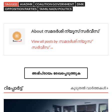
TAGGED
AIADMK
COALITION GOVERNMENT
DMK
OPPOSITION PARTIES
TAMIL NADU POLITICS
About സമദർശി ന്യൂസ് സർവീസ്
View all posts by സമദർശി ന്യൂസ്
സർവീസ് →
അഭിപ്രായം രേഖപ്പെടുത്തുക
റിപ്പോര്‍ട്ട്
കൂടുതൽ വാർത്തകൾ »