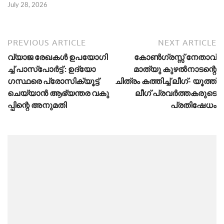
July 28, 2026
PREVIOUS ARTICLE
NEXT ARTICLE
വ്യാ​ജ രേ​ഖ​ക​ള്‍ ഉ​പ​യോ​ഗി​
കോണ്‍ഗ്രസ്സ് നേതാവ്
ച്ച് പാ​സ്പോ​ര്‍​ട്ട് : ഉദ്യോ​
മാത്യു കുഴല്‍നാടന്റെ
ഗസ്ഥരെ പ്രോ​സി​ക്യൂ​ട്ട്
ചിത്രം കത്തിച്ച് ലീഗ്- യൂത്ത്
ചെ​യ്യാ​ന്‍ ആ​ഭ്യ​ന്ത​ര വ​കു​
ലീഗ് പ്രവര്‍ത്തകരുടെ
പ്പിന്റെ അ​നു​മ​തി
പ്രതിഷേധം