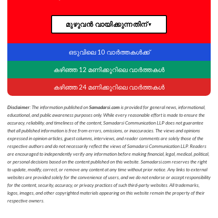
മുഴുവൻ വായിക്കുന്നതിന്
▼
ഒടുവിലെ 10 വാർത്തകൾക്ക്
കഴിഞ്ഞ 12 മണിക്കൂറിലെ വാർത്തകൾ
കഴിഞ്ഞ 24 മണിക്കൂറിലെ വാർത്തകൾ
Disclaimer
: The information published on
Samadarsi.com
is provided for general news, informational,
educational, and public awareness purposes only. While every reasonable effort is made to ensure the
accuracy, reliability, and timeliness of the content, Samadarsi Communication LLP does not guarantee
that all published information is free from errors, omissions, or inaccuracies. The views and opinions
expressed in opinion articles, guest columns, interviews, and reader comments are solely those of the
respective authors and do not necessarily reflect the views of Samadarsi Communication LLP. Readers
are encouraged to independently verify any information before making financial, legal, medical, political,
or personal decisions based on the content published on this website. Samadarsi.com reserves the right
to update, modify, correct, or remove any content at any time without prior notice. Any links to external
websites are provided solely for the convenience of users, and we do not endorse or accept responsibility
for the content, security, accuracy, or privacy practices of such third-party websites. All trademarks,
logos, images, and other copyrighted materials appearing on this website remain the property of their
respective owners.