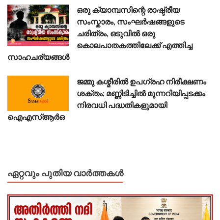
ഒരു ക്യാമ്പസിന്റെ രാഷ്ട്രീയ
സംസ്കാരം, സംഘർഷങ്ങളുടെ
ചരിത്രം, ഒടുവിൽ ഒരു
കൊലപാതകത്തിലേക്ക് എത്തിച്ച
സാഹചര്യങ്ങൾ
ജമ്മു കശ്മീരിൽ ഉപഗ്രഹ നിരീക്ഷണം
ശക്തം; മണ്ണിടിച്ചിൽ മുന്നറിയിപ്പടക്കം
നിരവധി പദ്ധതികളുമായി
ഐഎസ്ആർഒ
ഏറ്റവും പുതിയ വാർത്തകൾ