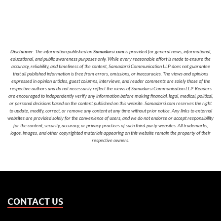
Disclaimer
: The information published on
Samadarsi.com
is provided for general news, informational,
educational, and public awareness purposes only. While every reasonable effort is made to ensure the
accuracy, reliability, and timeliness of the content, Samadarsi Communication LLP does not guarantee
that all published information is free from errors, omissions, or inaccuracies. The views and opinions
expressed in opinion articles, guest columns, interviews, and reader comments are solely those of the
respective authors and do not necessarily reflect the views of Samadarsi Communication LLP. Readers
are encouraged to independently verify any information before making financial, legal, medical, political,
or personal decisions based on the content published on this website. Samadarsi.com reserves the right
to update, modify, correct, or remove any content at any time without prior notice. Any links to external
websites are provided solely for the convenience of users, and we do not endorse or accept responsibility
for the content, security, accuracy, or privacy practices of such third-party websites. All trademarks,
logos, images, and other copyrighted materials appearing on this website remain the property of their
respective owners.
CONTACT US