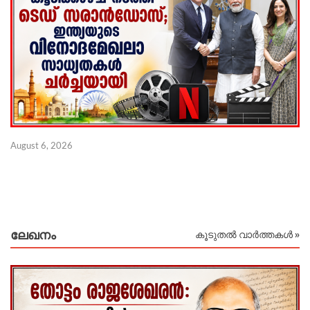
ഇ
August 6, 2026
ല
Au
ലേഖനം
കൂടുതൽ വാർത്തകൾ »