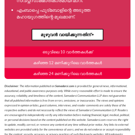
സ്വപ്നസാക്ഷാത്കാരമായി മാറി.
എംബാപ്പെ ഫുട്ബോളിന്റെ അടുത്ത
മഹായുഗത്തിന്റെ മുഖമാണ്.
മുഴുവൻ വായിക്കുന്നതിന്
▼
ഒടുവിലെ 10 വാർത്തകൾക്ക്
കഴിഞ്ഞ 12 മണിക്കൂറിലെ വാർത്തകൾ
കഴിഞ്ഞ 24 മണിക്കൂറിലെ വാർത്തകൾ
Disclaimer
: The information published on
Samadarsi.com
is provided for general news, informational,
educational, and public awareness purposes only. While every reasonable effort is made to ensure the
accuracy, reliability, and timeliness of the content, Samadarsi Communication LLP does not guarantee
that all published information is free from errors, omissions, or inaccuracies. The views and opinions
expressed in opinion articles, guest columns, interviews, and reader comments are solely those of the
respective authors and do not necessarily reflect the views of Samadarsi Communication LLP. Readers
are encouraged to independently verify any information before making financial, legal, medical, political,
or personal decisions based on the content published on this website. Samadarsi.com reserves the right
to update, modify, correct, or remove any content at any time without prior notice. Any links to external
websites are provided solely for the convenience of users, and we do not endorse or accept responsibility
for the content, security, accuracy, or privacy practices of such third-party websites. All trademarks,