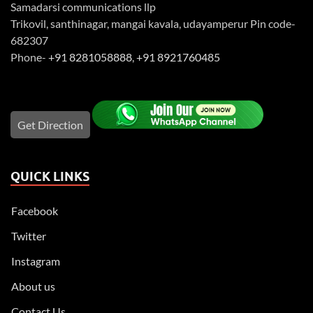
Samadarsi communications llp
Trikovil, santhinagar, mangai kavala, udayamperur Pin code-
682307
Phone-
+91 8281058888
,
+91 8921760485
Get Direction
QUICK LINKS
Facebook
Twitter
Instagram
About us
Contact Us