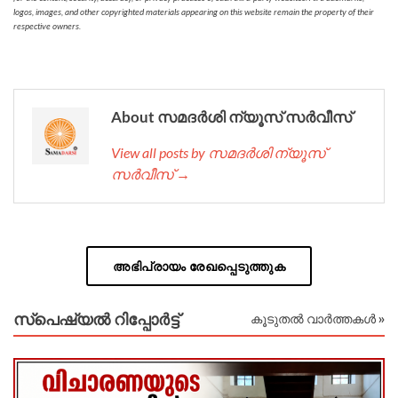
logos, images, and other copyrighted materials appearing on this website remain the property of their
respective owners.
About സമദർശി ന്യൂസ് സർവീസ്
View all posts by സമദർശി ന്യൂസ്
സർവീസ് →
അഭിപ്രായം രേഖപ്പെടുത്തുക
സ്പെഷ്യൽ റിപ്പോര്‍ട്ട്
കൂടുതൽ വാർത്തകൾ »