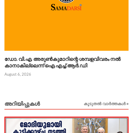
ഡോ. വി.എ. അരുണ്‍കുമാറിന്റെ ശമ്പളവിവരം നൽ
കാനാകില്ലെന്ന് ഐ.എച്ച്.ആർ.ഡി
August 6, 2026
Au
അറിയിപ്പുകള്‍
കൂടുതൽ വാർത്തകൾ »