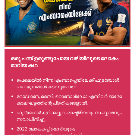
ഒരു പന്ത് ഉരുണ്ടുപോയ വഴിയിലൂടെ ലോകം
മാറിയ കഥ
പെലെയിൽ നിന്ന് എംബാപ്പെയിലേക്ക് ഫുട്ബോൾ
പല യുഗങ്ങൾ കടന്നുപോയി.
മറഡോണ, മെസി, റൊണാൾഡോ എന്നിവർ ഓരോ
കാലഘട്ടത്തിന്റെ പ്രതീകങ്ങളായി.
ഫുട്ബോൾ കളിക്കപ്പുറം രാഷ്ട്രീയവും സംസ്കാരവും
സ്വാധീനിച്ചു.
2022 ലോകകപ്പ് മെസിയുടെ