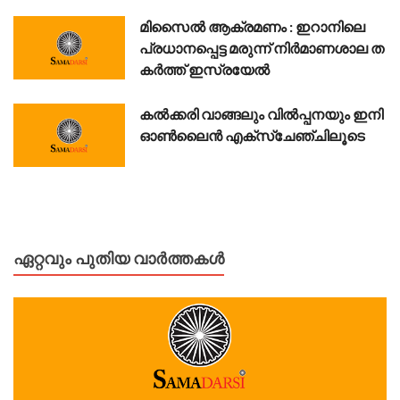
മി​സൈ​ൽ ആ​ക്ര​മ​ണം : ഇ​റാ​നി​ലെ
പ്ര​ധാ​ന​പ്പെ​ട്ട മ​രു​ന്ന് നി​ര്‍​മാ​ണ​ശാ​ല ത​
ക​ർ​ത്ത് ഇ​സ്ര​യേ​ൽ
കൽക്കരി വാങ്ങലും വിൽപ്പനയും ഇനി
ഓൺലൈൻ എക്സ്ചേഞ്ചിലൂടെ
ഏറ്റവും പുതിയ വാർത്തകൾ