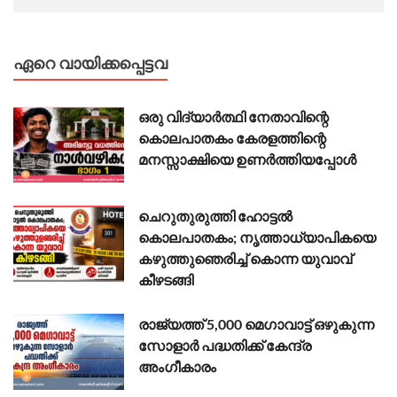
ഏറെ വായിക്കപ്പെട്ടവ
ഒരു വിദ്യാർത്ഥി നേതാവിന്റെ
കൊലപാതകം കേരളത്തിന്റെ
മനസ്സാക്ഷിയെ ഉണർത്തിയപ്പോൾ
ചെറുതുരുത്തി ഹോട്ടൽ
കൊലപാതകം; നൃത്താധ്യാപികയെ
കഴുത്തുഞെരിച്ച് കൊന്ന യുവാവ്
കീഴടങ്ങി
രാജ്യത്ത് 5,000 മെഗാവാട്ട് ഒഴുകുന്ന
സോളാർ പദ്ധതിക്ക് കേന്ദ്ര
അംഗീകാരം