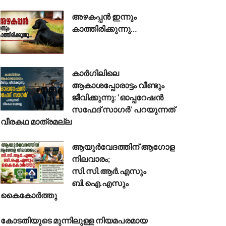
അഴകപ്പൻ ഇന്നും
കാത്തിരിക്കുന്നു…
കാർഗിലിലെ
ആകാശപ്പോരാട്ടം വീണ്ടും
ജീവിക്കുന്നു: ‘ഓപ്പറേഷൻ
സഫേദ് സാഗർ’ പറയുന്നത്
വീരകഥ മാത്രമല്ല
ആയുർവേദത്തിന് ആഗോള
നിലവാരം;
സി.സി.ആർ.എസും
ബി.ഐ.എസും
കൈകോർത്തു
കോടതിയുടെ മുന്നിലുള്ള നിയമപരമായ