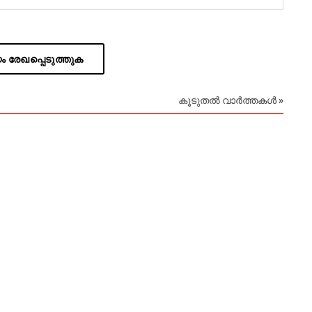
 രേഖപ്പെടുത്തുക
കൂടുതൽ വാർത്തകൾ »
August