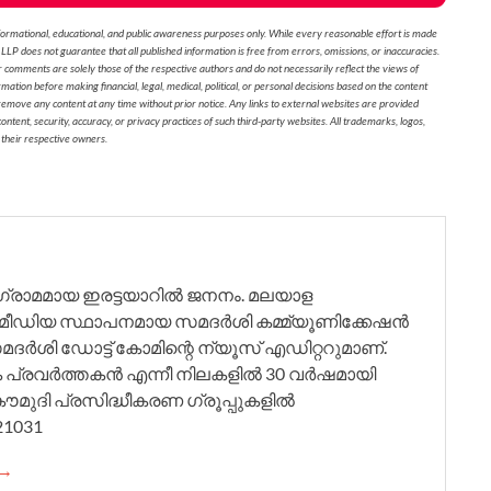
formational, educational, and public awareness purposes only. While every reasonable effort is made
 LLP does not guarantee that all published information is free from errors, omissions, or inaccuracies.
r comments are solely those of the respective authors and do not necessarily reflect the views of
on before making financial, legal, medical, political, or personal decisions based on the content
 remove any content at any time without prior notice. Any links to external websites are provided
ontent, security, accuracy, or privacy practices of such third-party websites. All trademarks, logos,
 their respective owners.
ഗ്രാമമായ ഇരട്ടയാറിൽ ജനനം. മലയാള
–മീഡിയ സ്ഥാപനമായ സമദർശി കമ്മ്യൂണിക്കേഷൻ
ശി ഡോട്ട് കോമിന്റെ ന്യൂസ് എഡിറ്ററുമാണ്.
 പ്രവർത്തകൻ എന്നീ നിലകളിൽ 30 വർഷമായി
മുദി പ്രസിദ്ധീകരണ ഗ്രൂപ്പുകളിൽ
21031
 →