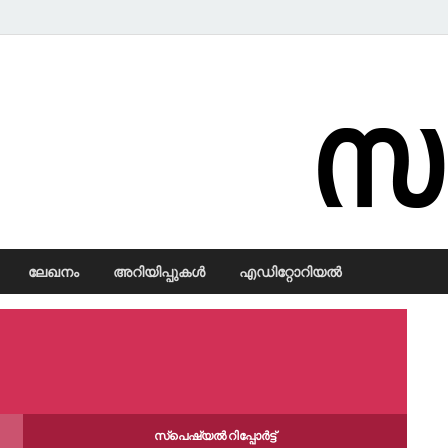
Samadarsi.
ലേഖനം
അറിയിപ്പുകള്‍
എഡിറ്റോറിയല്‍
സ്പെഷ്യൽ റിപ്പോര്‍ട്ട്