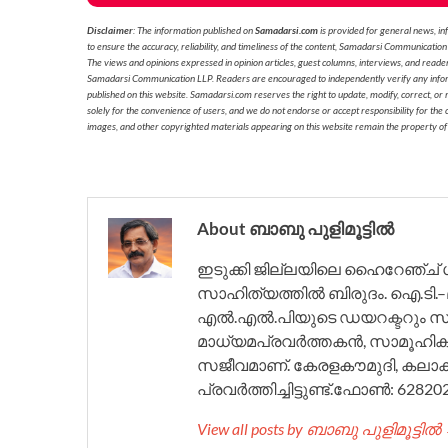
Disclaimer
: The information published on
Samadarsi.com
is provided for general news, in
to ensure the accuracy, reliability, and timeliness of the content, Samadarsi Communication
The views and opinions expressed in opinion articles, guest columns, interviews, and reade
Samadarsi Communication LLP. Readers are encouraged to independently verify any informati
published on this website. Samadarsi.com reserves the right to update, modify, correct, or
solely for the convenience of users, and we do not endorse or accept responsibility for the c
images, and other copyrighted materials appearing on this website remain the property of
About ബാബു പുളിമൂട്ടിൽ
ഇടുക്കി ജില്ലയിലെ ഹൈറേഞ്ച് 
സാഹിത്യത്തിൽ ബിരുദം. ഐ.ടി.
എൽ.എൽ.പിയുടെ ഡയറക്ടറും സമദർ
മാധ്യമപ്രവർത്തകൻ, സാമൂഹിക
സജീവമാണ്. കേരളകൗമുദി, കലാകൗ
പ്രവർത്തിച്ചിട്ടുണ്ട്.ഫോൺ: 62820
View all posts by ബാബു പുളിമൂട്ടിൽ