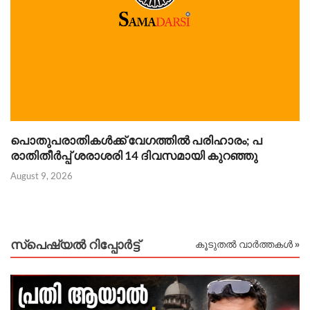
പൊതുപരാതികൾക്ക് വേഗത്തിൽ പരിഹാരം; പ
ജ
രാതിതീർപ്പ് ശരാശരി 14 ദിവസമായി കുറഞ്ഞു
ജ
ണ
August 9, 2026
Au
സ്പെഷ്യൽ റിപ്പോര്‍ട്ട്
കൂടുതൽ വാർത്തകൾ »