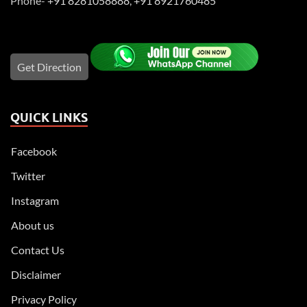
Phone-
+91 8281058888
,
+91 8921760485
Get Direction
QUICK LINKS
Facebook
Twitter
Instagram
About us
Contact Us
Disclaimer
Privacy Policy