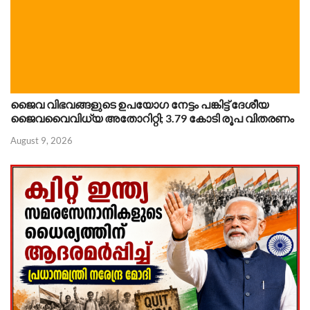
ജൈവ വിഭവങ്ങളുടെ ഉപയോഗ നേട്ടം പങ്കിട്ട് ദേശീയ
ജൈവവൈവിധ്യ അതോറിറ്റി; 3.79 കോടി രൂപ വിതരണം
August 9, 2026