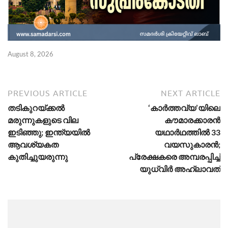
August 8, 2026
Ju
PREVIOUS ARTICLE
NEXT ARTICLE
തടികുറയ്ക്കൽ
‘കാർത്തവ്യ’യിലെ
മരുന്നുകളുടെ വില
കൗമാരക്കാരൻ
ഇടിഞ്ഞു; ഇന്ത്യയിൽ
യഥാർഥത്തിൽ 33
ആവശ്യകത
വയസുകാരൻ;
കുതിച്ചുയരുന്നു
പ്രേക്ഷകരെ അമ്പരപ്പിച്ച്
യുധ്വിർ അഹ്ലാവത്