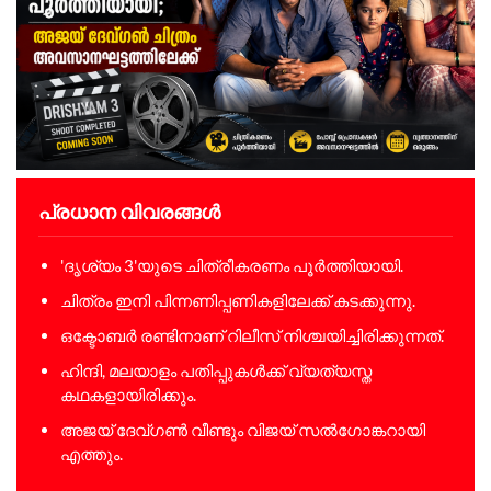
പ്രധാന വിവരങ്ങൾ
'ദൃശ്യം 3'യുടെ ചിത്രീകരണം പൂർത്തിയായി.
ചിത്രം ഇനി പിന്നണിപ്പണികളിലേക്ക് കടക്കുന്നു.
ഒക്ടോബർ രണ്ടിനാണ് റിലീസ് നിശ്ചയിച്ചിരിക്കുന്നത്.
ഹിന്ദി, മലയാളം പതിപ്പുകൾക്ക് വ്യത്യസ്ത
കഥകളായിരിക്കും.
അജയ് ദേവ്ഗൺ വീണ്ടും വിജയ് സൽഗോങ്കറായി
എത്തും.