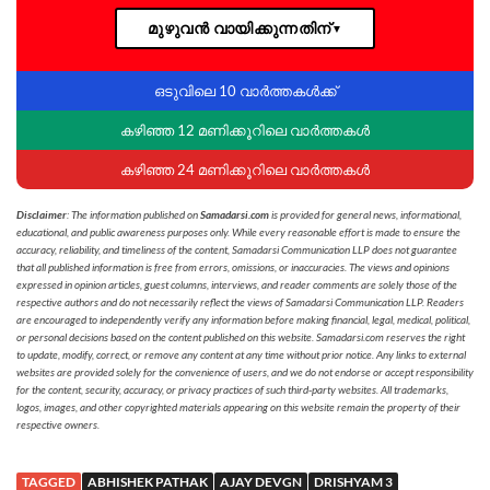
മുഴുവൻ വായിക്കുന്നതിന്
▼
ഒടുവിലെ 10 വാർത്തകൾക്ക്
കഴിഞ്ഞ 12 മണിക്കൂറിലെ വാർത്തകൾ
കഴിഞ്ഞ 24 മണിക്കൂറിലെ വാർത്തകൾ
Disclaimer
: The information published on
Samadarsi.com
is provided for general news, informational,
educational, and public awareness purposes only. While every reasonable effort is made to ensure the
accuracy, reliability, and timeliness of the content, Samadarsi Communication LLP does not guarantee
that all published information is free from errors, omissions, or inaccuracies. The views and opinions
expressed in opinion articles, guest columns, interviews, and reader comments are solely those of the
respective authors and do not necessarily reflect the views of Samadarsi Communication LLP. Readers
are encouraged to independently verify any information before making financial, legal, medical, political,
or personal decisions based on the content published on this website. Samadarsi.com reserves the right
to update, modify, correct, or remove any content at any time without prior notice. Any links to external
websites are provided solely for the convenience of users, and we do not endorse or accept responsibility
for the content, security, accuracy, or privacy practices of such third-party websites. All trademarks,
logos, images, and other copyrighted materials appearing on this website remain the property of their
respective owners.
TAGGED
ABHISHEK PATHAK
AJAY DEVGN
DRISHYAM 3