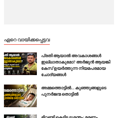
ഏറെ വായിക്കപ്പെട്ടവ
പ്രതി ആയാൽ അവകാശങ്ങൾ
ഇല്ലാതാകുമോ? അർജുൻ ആയങ്കി
കേസ് ഉയർത്തുന്ന നിയമപരമായ
ചോദ്യങ്ങൾ
അമ്മത്തൊട്ടിൽ… കുഞ്ഞുങ്ങളുടെ
പുനർജന്മ തൊട്ടിൽ
ഭിവണ്ടി കെട്ടിട ദുരന്തം: മരണം