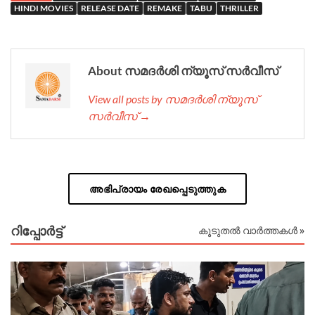
HINDI MOVIES
RELEASE DATE
REMAKE
TABU
THRILLER
About സമദർശി ന്യൂസ് സർവീസ്
View all posts by സമദർശി ന്യൂസ്
സർവീസ് →
അഭിപ്രായം രേഖപ്പെടുത്തുക
റിപ്പോര്‍ട്ട്
കൂടുതൽ വാർത്തകൾ »