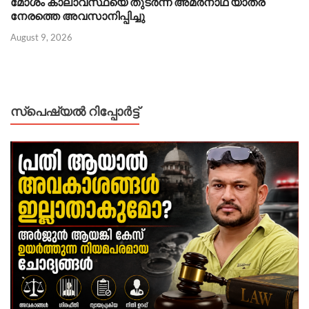
മോശം കാലാവസ്ഥയെ തുടർന്ന് അമർനാഥ് യാത്ര
നേരത്തെ അവസാനിപ്പിച്ചു
August 9, 2026
സ്പെഷ്യൽ റിപ്പോര്‍ട്ട്