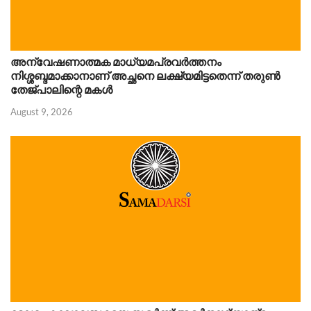
അന്വേഷണാത്മക മാധ്യമപ്രവർത്തനം
നിശ്ശബ്ദമാക്കാനാണ് അച്ഛനെ ലക്ഷ്യമിട്ടതെന്ന് തരുണ്‍
തേജ്പാലിന്റെ മകൾ
August 9, 2026