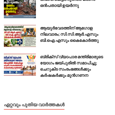
ഒൻപതായി ഉയർന്നു
ആയുർവേദത്തിന് ആഗോള
നിലവാരം; സി.സി.ആർ.എസും
ബി.ഐ.എസും കൈകോർത്തു
ബ്രിക്സ് വ്യാപാര മന്ത്രിമാരുടെ
യോഗം ജയ്പുരിൽ സമാപിച്ചു;
ചെറുകിട സംരംഭങ്ങൾക്കും
കർഷകർക്കും മുൻഗണന
ഏറ്റവും പുതിയ വാർത്തകൾ