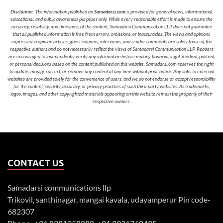
Disclaimer
: The information published on
Samadarsi.com
is provided for general news, informational,
educational, and public awareness purposes only. While every reasonable effort is made to ensure the
accuracy, reliability, and timeliness of the content, Samadarsi Communication LLP does not guarantee
that all published information is free from errors, omissions, or inaccuracies. The views and opinions
expressed in opinion articles, guest columns, interviews, and reader comments are solely those of the
respective authors and do not necessarily reflect the views of Samadarsi Communication LLP. Readers
are encouraged to independently verify any information before making financial, legal, medical, political,
or personal decisions based on the content published on this website. Samadarsi.com reserves the right
to update, modify, correct, or remove any content at any time without prior notice. Any links to external
websites are provided solely for the convenience of users, and we do not endorse or accept responsibility
for the content, security, accuracy, or privacy practices of such third-party websites. All trademarks,
logos, images, and other copyrighted materials appearing on this website remain the property of their
respective owners.
CONTACT US
Samadarsi communications llp
Trikovil, santhinagar, mangai kavala, udayamperur Pin code-
682307