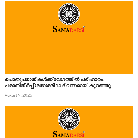
പൊതുപരാതികൾക്ക് വേഗത്തിൽ പരിഹാരം;
പരാതിതീർപ്പ് ശരാശരി 14 ദിവസമായി കുറഞ്ഞു
August 9, 2026