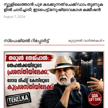
സ്കൂളിലെത്താൻ പുഴ കടക്കുന്നത് ചെക്ക് ഡാം തൂണുക
ഐ
ളിൽ ചാടിച്ചാടി; ഇടപെട്ട് മനുഷ്യാവകാശ കമ്മീഷൻ
പ
August 7, 2026
Au
സ്പെഷ്യൽ റിപ്പോര്‍ട്ട്
കൂടുതൽ വാർത്തകൾ »