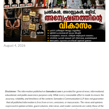
August 4, 2026
Disclaimer
: The information published on
Samadarsi.com
is provided for general news, informational,
educational, and public awareness purposes only. While every reasonable effort is made to ensure the
accuracy, reliability, and timeliness of the content, Samadarsi Communication LLP does not guarantee
that all published information is free from errors, omissions, or inaccuracies. The views and opinions
expressed in opinion articles, guest columns, interviews, and reader comments are solely those of the