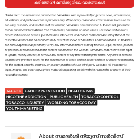
കഴിഞ്ഞ 24 മണിക്കൂറിലെ വാർത്തകൾ
Disclaimer
: The information published on
Samadarsi.com
is provided for general news, informational,
educational, and public awareness purposes only. While every reasonable effort is made to ensure the
accuracy, reliability, and timeliness of the content, Samadarsi Communication LLP does not guarantee
that all published information is free from errors, omissions, or inaccuracies. The views and opinions
expressed in opinion articles, guest columns, interviews, and reader comments are solely those of the
respective authors and do not necessarily reflect the views of Samadarsi Communication LLP. Readers
are encouraged to independently verify any information before making financial, legal, medical, political,
or personal decisions based on the content published on this website. Samadarsi.com reserves the right
to update, modify, correct, or remove any content at any time without prior notice. Any links to external
websites are provided solely for the convenience of users, and we do not endorse or accept responsibility
for the content, security, accuracy, or privacy practices of such third-party websites. All trademarks,
logos, images, and other copyrighted materials appearing on this website remain the property of their
respective owners.
TAGGED
CANCER PREVENTION
HEALTH RISKS
NICOTINE ADDICTION
PUBLIC HEALTH
TOBACCO CONTROL
TOBACCO INDUSTRY
WORLD NO TOBACCO DAY
YOUTH MARKETING
About സമദർശി ന്യൂസ് സർവീസ്