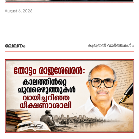
Au
August 6, 2026
ലേഖനം
കൂടുതൽ വാർത്തകൾ »