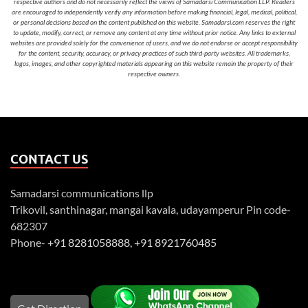
respective authors and do not necessarily reflect the views of Samadarsi Communication LLP. Readers
are encouraged to independently verify any information before making financial, legal, medical, political,
or personal decisions based on the content published on this website. Samadarsi.com reserves the right
to update, modify, correct, or remove any content at any time without prior notice. Any links to external
websites are provided solely for the convenience of users, and we do not endorse or accept responsibility
for the content, security, accuracy, or privacy practices of such third-party websites. All trademarks,
logos, images, and other copyrighted materials appearing on this website remain the property of their
respective owners.
CONTACT US
Samadarsi communications llp
Trikovil, santhinagar, mangai kavala, udayamperur Pin code-
682307
Phone-
+91 8281058888
,
+91 8921760485