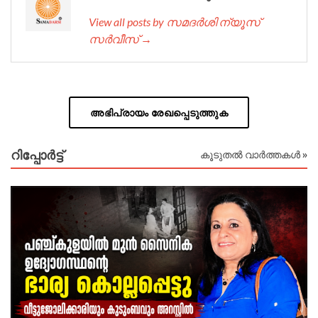
View all posts by സമദർശി ന്യൂസ്
സർവീസ് →
അഭിപ്രായം രേഖപ്പെടുത്തുക
റിപ്പോര്‍ട്ട്
കൂടുതൽ വാർത്തകൾ »