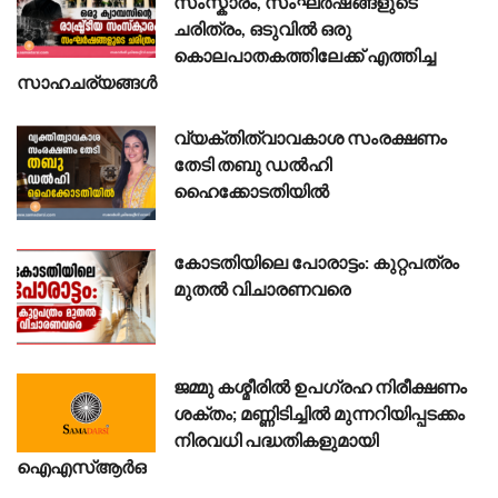
സംസ്കാരം, സംഘർഷങ്ങളുടെ
ചരിത്രം, ഒടുവിൽ ഒരു
കൊലപാതകത്തിലേക്ക് എത്തിച്ച
സാഹചര്യങ്ങൾ
വ്യക്തിത്വാവകാശ സംരക്ഷണം
തേടി തബു ഡൽഹി
ഹൈക്കോടതിയിൽ
കോടതിയിലെ പോരാട്ടം: കുറ്റപത്രം
മുതൽ വിചാരണവരെ
ജമ്മു കശ്മീരിൽ ഉപഗ്രഹ നിരീക്ഷണം
ശക്തം; മണ്ണിടിച്ചിൽ മുന്നറിയിപ്പടക്കം
നിരവധി പദ്ധതികളുമായി
ഐഎസ്ആർഒ