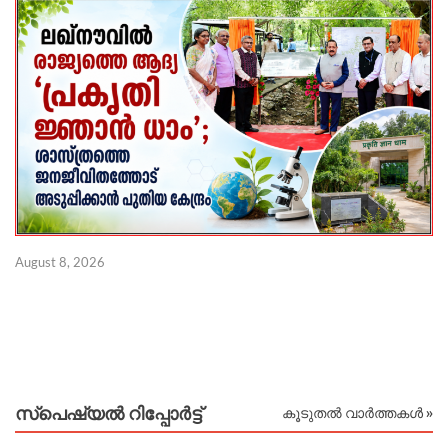
August 8, 2026
Au
സ്പെഷ്യൽ റിപ്പോര്‍ട്ട്
കൂടുതൽ വാർത്തകൾ »