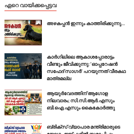
ഏറെ വായിക്കപ്പെട്ടവ
അഴകപ്പൻ ഇന്നും കാത്തിരിക്കുന്നു…
കാർഗിലിലെ ആകാശപ്പോരാട്ടം
വീണ്ടും ജീവിക്കുന്നു: ‘ഓപ്പറേഷൻ
സഫേദ് സാഗർ’ പറയുന്നത് വീരകഥ
മാത്രമല്ല
ആയുർവേദത്തിന് ആഗോള
നിലവാരം; സി.സി.ആർ.എസും
ബി.ഐ.എസും കൈകോർത്തു
ബ്രിക്സ് വ്യാപാര മന്ത്രിമാരുടെ
യോഗം ജയ്പുരിൽ സമാപിച്ചു;