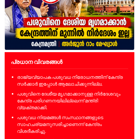
പ്രധാന വിവരങ്ങൾ
രാജ്യവ്യാപക പശുവധ നിരോധനത്തിന് കേന്ദ്ര
സർക്കാർ ഇപ്പോൾ ആലോചിക്കുന്നില്ല.
പശുവിനെ ദേശീയ മൃഗമാക്കാനുള്ള നിർദേശവും
കേന്ദ്ര പരിഗണനയിലില്ലെന്ന് മന്ത്രി
വ്യക്തമാക്കി.
പശുവധ നിയമങ്ങൾ സംസ്ഥാനങ്ങളുടെ
സാഹചര്യമനുസരിച്ചാണെന്ന് കേന്ദ്രം
വിശദീകരിച്ചു.