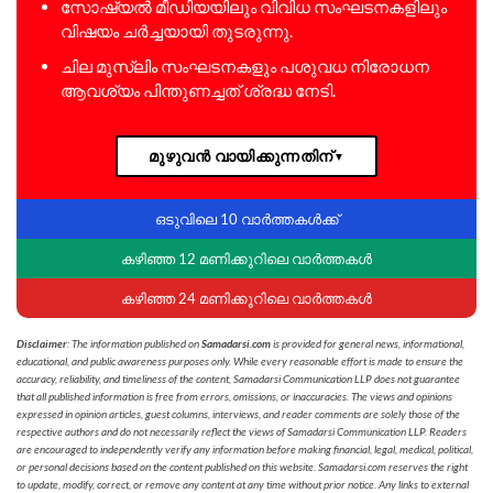
സോഷ്യൽ മീഡിയയിലും വിവിധ സംഘടനകളിലും
വിഷയം ചർച്ചയായി തുടരുന്നു.
ചില മുസ്ലിം സംഘടനകളും പശുവധ നിരോധന
ആവശ്യം പിന്തുണച്ചത് ശ്രദ്ധ നേടി.
മുഴുവൻ വായിക്കുന്നതിന്
▼
ഒടുവിലെ 10 വാർത്തകൾക്ക്
കഴിഞ്ഞ 12 മണിക്കൂറിലെ വാർത്തകൾ
കഴിഞ്ഞ 24 മണിക്കൂറിലെ വാർത്തകൾ
Disclaimer
: The information published on
Samadarsi.com
is provided for general news, informational,
educational, and public awareness purposes only. While every reasonable effort is made to ensure the
accuracy, reliability, and timeliness of the content, Samadarsi Communication LLP does not guarantee
that all published information is free from errors, omissions, or inaccuracies. The views and opinions
expressed in opinion articles, guest columns, interviews, and reader comments are solely those of the
respective authors and do not necessarily reflect the views of Samadarsi Communication LLP. Readers
are encouraged to independently verify any information before making financial, legal, medical, political,
or personal decisions based on the content published on this website. Samadarsi.com reserves the right
to update, modify, correct, or remove any content at any time without prior notice. Any links to external