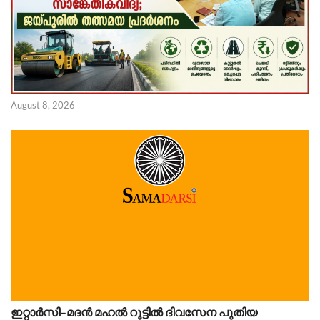
August 8, 2026
ഇറ്റാർസി–മദൻ മഹൽ റൂട്ടിൽ ദിവസേന പുതിയ