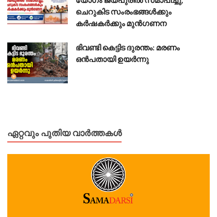
ചെറുകിട സംരംഭങ്ങൾക്കും
കർഷകർക്കും മുൻഗണന
ഭിവണ്ടി കെട്ടിട ദുരന്തം: മരണം
ഒൻപതായി ഉയർന്നു
ഏറ്റവും പുതിയ വാർത്തകൾ