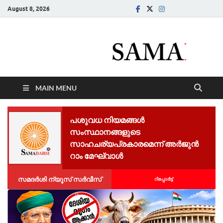
August 8, 2026
Samadarsi.
News Portal
MAIN MENU
പശുവധ നിയമങ്ങൾ
സംസ്ഥാനങ്ങളുടെ
സാഹചര്യപ്രകാരമെന്ന് അർജുൻ
റാം മേഘ്വാൾ
സമദർശി ന്യൂസ് സർവീസ്
റിപ്പോര്‍ട്ട്