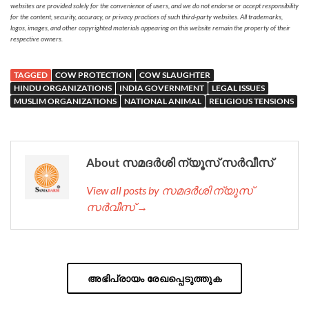
websites are provided solely for the convenience of users, and we do not endorse or accept responsibility
for the content, security, accuracy, or privacy practices of such third-party websites. All trademarks,
logos, images, and other copyrighted materials appearing on this website remain the property of their
respective owners.
TAGGED
COW PROTECTION
COW SLAUGHTER
HINDU ORGANIZATIONS
INDIA GOVERNMENT
LEGAL ISSUES
MUSLIM ORGANIZATIONS
NATIONAL ANIMAL
RELIGIOUS TENSIONS
About സമദർശി ന്യൂസ് സർവീസ്
View all posts by സമദർശി ന്യൂസ്
സർവീസ് →
അഭിപ്രായം രേഖപ്പെടുത്തുക