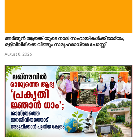
അർജുൻ ആയങ്കിയുടെ നാല് സഹായികൾക്ക് ജാമ്യം;
ഒളിവിലിരിക്കെ വീണ്ടും സമൂഹമാധ്യമ പോസ്റ്റ്
August 8, 2026