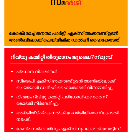
കോക്രോച്ച് ജനതാ പാർട്ടി’ എക്സ് അക്കൗണ്ട് ഉടൻ
അൺബ്ലോക്ക് ചെയ്യില്ല; ഡൽഹി ഹൈക്കോടതി
റിവ്യൂ കമ്മിറ്റി തീരുമാനം ജൂലൈ 7ന് മുമ്പ്
പ്രധാന വിവരങ്ങൾ
സിജെപി എക്സ് അക്കൗണ്ട് ഉടൻ അൺബ്ലോക്ക്
ചെയ്യാൻ ഡൽഹി ഹൈക്കോടതി വിസമ്മതിച്ചു.
വിഷയം റിവ്യൂ കമ്മിറ്റി പരിശോധിക്കണമെന്ന്
കോടതി നിർദേശിച്ചു.
അഭിജീത് ദീപ്കെ നൽകിയ ഹർജിയിലാണ് കോടതി
നടപടി.
കേന്ദ്ര സർക്കാരിനും എക്സിനും കോടതി നോട്ടിസ്