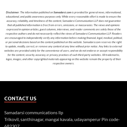
Disclaimer
: The information published on
Samadarsi.com
is provided for general news, informational,
educational, and public awareness purposes only. While every reasonable effort is made to ensure the
accuracy, reliability, and timeliness of the content, Samadarsi Communication LLP does not guarantee
that all published information is free from errors, omissions, or inaccuracies. The views and opinions
expressed in opinion articles, guest columns, interviews, and reader comments are solely those of the
respective authors and do not necessarily reflect the views of Samadarsi Communication LLP. Readers
are encouraged to independently verify any information before making financial, legal, medical, political,
or personal decisions based on the content published on this website. Samadarsi.com reserves the right
to update, modify, correct, or remove any content at any time without prior notice. Any links to external
websites are provided solely for the convenience of users, and we do not endorse or accept responsibility
for the content, security, accuracy, or privacy practices of such third-party websites. All trademarks,
logos, images, and other copyrighted materials appearing on this website remain the property of their
respective owners.
CONTACT US
Samadarsi communications llp
Trikovil, santhinagar, mangai kavala, udayamperur Pin code-
682307