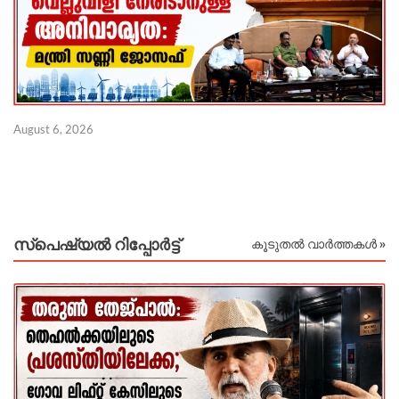
August 6, 2026
Au
സ്പെഷ്യൽ റിപ്പോര്‍ട്ട്
കൂടുതൽ വാർത്തകൾ »