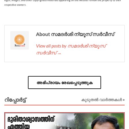
respective owners.
About സമദർശി ന്യൂസ് സർവീസ്
View all posts by സമദർശി ന്യൂസ്
സർവീസ് →
അഭിപ്രായം രേഖപ്പെടുത്തുക
റിപ്പോര്‍ട്ട്
കൂടുതൽ വാർത്തകൾ »