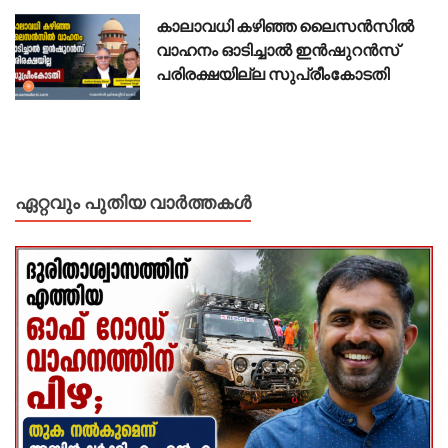
കാലാവധി കഴിഞ്ഞ ലൈസൻസിൽ
വാഹനം ഓടിച്ചാൽ ഇൻഷുറൻസ്
പരിരക്ഷയില്ല സുപ്രീംകോടതി
ഏറ്റവും പുതിയ വാർത്തകൾ