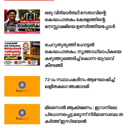
ഒരു വിദ്യാർത്ഥി നേതാവിന്റെ
കൊലപാതകം കേരളത്തിന്റെ
മനസ്സാക്ഷിയെ ഉണർത്തിയപ്പോൾ
ചെറുതുരുത്തി ഹോട്ടൽ
കൊലപാതകം; നൃത്താധ്യാപികയെ
കഴുത്തുഞെരിച്ച് കൊന്ന യുവാവ്
കീഴടങ്ങി
72-ാം സ്ഥാപകദിനം ആഘോഷിച്ച്
ലളിതകലാ അക്കാദമി
മി​സൈ​ൽ ആ​ക്ര​മ​ണം : ഇ​റാ​നി​ലെ
പ്ര​ധാ​ന​പ്പെ​ട്ട മ​രു​ന്ന് നി​ര്‍​മാ​ണ​ശാ​ല ത​
ക​ർ​ത്ത് ഇ​സ്ര​യേ​ൽ