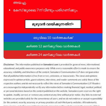
അയച്ചു.
കേസ് ജൂലൈ 7ന് വീണ്ടും പരിഗണിക്കും.
മുഴുവൻ വായിക്കുന്നതിന്
▼
ഒടുവിലെ 10 വാർത്തകൾക്ക്
കഴിഞ്ഞ 12 മണിക്കൂറിലെ വാർത്തകൾ
കഴിഞ്ഞ 24 മണിക്കൂറിലെ വാർത്തകൾ
Disclaimer
: The information published on
Samadarsi.com
is provided for general news, informational,
educational, and public awareness purposes only. While every reasonable effort is made to ensure the
accuracy, reliability, and timeliness of the content, Samadarsi Communication LLP does not guarantee
that all published information is free from errors, omissions, or inaccuracies. The views and opinions
expressed in opinion articles, guest columns, interviews, and reader comments are solely those of the
respective authors and do not necessarily reflect the views of Samadarsi Communication LLP. Readers
are encouraged to independently verify any information before making financial, legal, medical, political,
or personal decisions based on the content published on this website. Samadarsi.com reserves the right
to update, modify, correct, or remove any content at any time without prior notice. Any links to external
websites are provided solely for the convenience of users, and we do not endorse or accept responsibility
for the content, security, accuracy, or privacy practices of such third-party websites. All trademarks,
logos, images, and other copyrighted materials appearing on this website remain the property of their