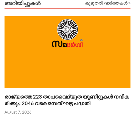
അറിയിപ്പുകള്‍
കൂടുതൽ വാർത്തകൾ »
രാജ്യത്തെ 223 താപവൈദ്യുത യൂണിറ്റുകൾ നവീക
ഗ
രിക്കും; 2046 വരെ ഒമ്പത് ഘട്ട പദ്ധതി
ക
August 7, 2026
Au