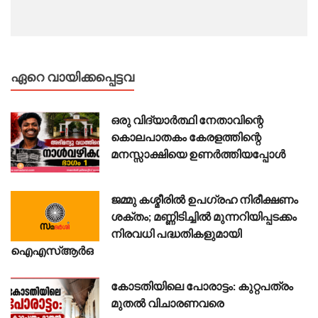
ഏറെ വായിക്കപ്പെട്ടവ
ഒരു വിദ്യാർത്ഥി നേതാവിന്റെ
കൊലപാതകം കേരളത്തിന്റെ
മനസ്സാക്ഷിയെ ഉണർത്തിയപ്പോൾ
ജമ്മു കശ്മീരിൽ ഉപഗ്രഹ നിരീക്ഷണം
ശക്തം; മണ്ണിടിച്ചിൽ മുന്നറിയിപ്പടക്കം
നിരവധി പദ്ധതികളുമായി
ഐഎസ്ആർഒ
കോടതിയിലെ പോരാട്ടം: കുറ്റപത്രം
മുതൽ വിചാരണവരെ