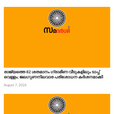
രാജ്യത്തെ 82 ശതമാനം ഗ്രാമീണ വീടുകളിലും ടാപ്പ്
വെള്ളം; ജലഗുണനിലവാര പരിശോധന കർശനമാക്കി
August 7, 2026