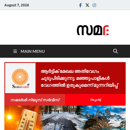
August 7, 2026
Samadarsi.
News Portal
MAIN MENU
ആർട്ടിക് മേഖല അതിവേഗം
ചൂടുപിടിക്കുന്നു; മഞ്ഞുപാളികൾ
വേഗത്തിൽ ഉരുകുമെന്ന് മുന്നറിയിപ്പ്
സമദർശി ന്യൂസ് സർവീസ്
റിപ്പോര്‍ട്ട്