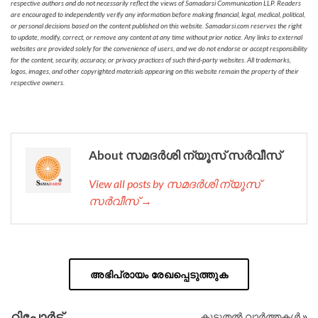
respective authors and do not necessarily reflect the views of Samadarsi Communication LLP. Readers
are encouraged to independently verify any information before making financial, legal, medical, political,
or personal decisions based on the content published on this website. Samadarsi.com reserves the right
to update, modify, correct, or remove any content at any time without prior notice. Any links to external
websites are provided solely for the convenience of users, and we do not endorse or accept responsibility
for the content, security, accuracy, or privacy practices of such third-party websites. All trademarks,
logos, images, and other copyrighted materials appearing on this website remain the property of their
respective owners.
About സമദർശി ന്യൂസ് സർവീസ്
View all posts by സമദർശി ന്യൂസ്
സർവീസ് →
അഭിപ്രായം രേഖപ്പെടുത്തുക
റിപ്പോര്‍ട്ട്
കൂടുതൽ വാർത്തകൾ »