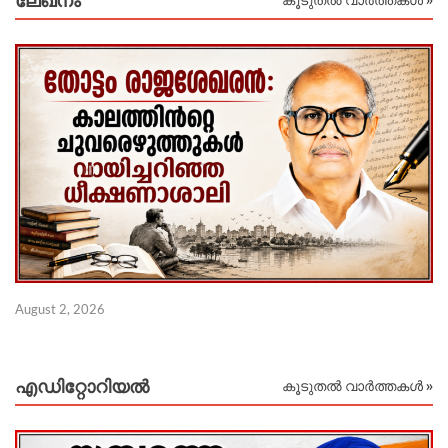
ലേഖനം
കൂടുതൽ വാർത്തകൾ »
Ju
August 2, 2026
എഡിറ്റോറിയല്‍
കൂടുതൽ വാർത്തകൾ »