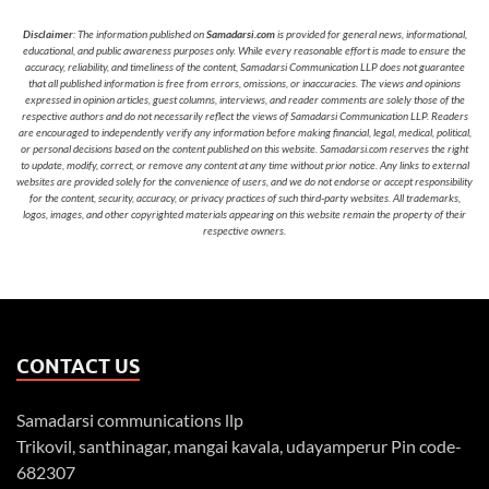
Disclaimer
: The information published on
Samadarsi.com
is provided for general news, informational,
educational, and public awareness purposes only. While every reasonable effort is made to ensure the
accuracy, reliability, and timeliness of the content, Samadarsi Communication LLP does not guarantee
that all published information is free from errors, omissions, or inaccuracies. The views and opinions
expressed in opinion articles, guest columns, interviews, and reader comments are solely those of the
respective authors and do not necessarily reflect the views of Samadarsi Communication LLP. Readers
are encouraged to independently verify any information before making financial, legal, medical, political,
or personal decisions based on the content published on this website. Samadarsi.com reserves the right
to update, modify, correct, or remove any content at any time without prior notice. Any links to external
websites are provided solely for the convenience of users, and we do not endorse or accept responsibility
for the content, security, accuracy, or privacy practices of such third-party websites. All trademarks,
logos, images, and other copyrighted materials appearing on this website remain the property of their
respective owners.
CONTACT US
Samadarsi communications llp
Trikovil, santhinagar, mangai kavala, udayamperur Pin code-
682307