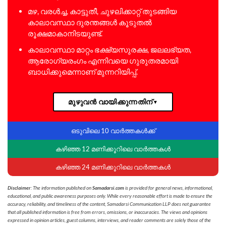
മഴ, വരൾച്ച, കാട്ടുതീ, ചുഴലിക്കാറ്റ് തുടങ്ങിയ
കാലാവസ്ഥാ ദുരന്തങ്ങൾ കൂടുതൽ
രൂക്ഷമാകാനിടയുണ്ട്.
കാലാവസ്ഥാ മാറ്റം ഭക്ഷ്യസുരക്ഷ, ജലലഭ്യത,
ആരോഗ്യരംഗം എന്നിവയെ ഗുരുതരമായി
ബാധിക്കുമെന്നാണ് മുന്നറിയിപ്പ്.
മുഴുവൻ വായിക്കുന്നതിന്
▼
ഒടുവിലെ 10 വാർത്തകൾക്ക്
കഴിഞ്ഞ 12 മണിക്കൂറിലെ വാർത്തകൾ
കഴിഞ്ഞ 24 മണിക്കൂറിലെ വാർത്തകൾ
Disclaimer
: The information published on
Samadarsi.com
is provided for general news, informational,
educational, and public awareness purposes only. While every reasonable effort is made to ensure the
accuracy, reliability, and timeliness of the content, Samadarsi Communication LLP does not guarantee
that all published information is free from errors, omissions, or inaccuracies. The views and opinions
expressed in opinion articles, guest columns, interviews, and reader comments are solely those of the