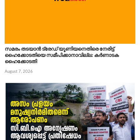
സമരം തടയാൻ ട്രേഡ് യൂണിയനെതിരെ നേരിട്ട്
ഹൈക്കോടതിയെ സമീപിക്കാനാവില്ല: കർണാടക
ഹൈക്കോടതി
August 7, 2026