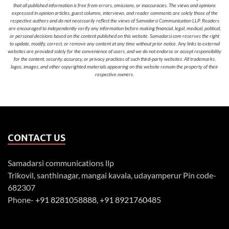
that all published information is free from errors, omissions, or inaccuracies. The views and opinions
expressed in opinion articles, guest columns, interviews, and reader comments are solely those of the
respective authors and do not necessarily reflect the views of Samadarsi Communication LLP. Readers
are encouraged to independently verify any information before making financial, legal, medical, political,
or personal decisions based on the content published on this website. Samadarsi.com reserves the right
to update, modify, correct, or remove any content at any time without prior notice. Any links to external
websites are provided solely for the convenience of users, and we do not endorse or accept responsibility
for the content, security, accuracy, or privacy practices of such third-party websites. All trademarks,
logos, images, and other copyrighted materials appearing on this website remain the property of their
respective owners.
CONTACT US
Samadarsi communications llp
Trikovil, santhinagar, mangai kavala, udayamperur Pin code-
682307
Phone-
+91 8281058888
,
+91 8921760485