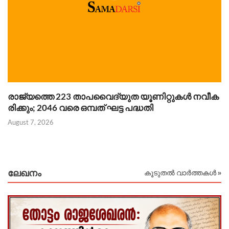
രാജ്യത്തെ 223 താപവൈദ്യുത യൂണിറ്റുകൾ നവീക
ഗ
രിക്കും; 2046 വരെ ഒമ്പത് ഘട്ട പദ്ധതി
ക
August 7, 2026
Au
ലേഖനം
കൂടുതൽ വാർത്തകൾ »