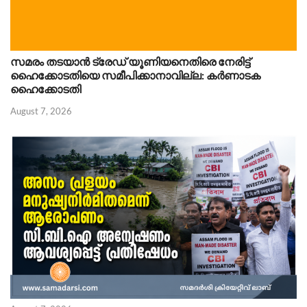
സമരം തടയാൻ ട്രേഡ് യൂണിയനെതിരെ നേരിട്ട്
ഹൈക്കോടതിയെ സമീപിക്കാനാവില്ല: കർണാടക
ഹൈക്കോടതി
August 7, 2026