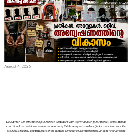
August 4, 2026
Disclaimer
: The information published on
Samadarsi.com
is provided for general news, informational,
educational, and public awareness purposes only. While every reasonable effort is made to ensure the
accuracy, reliability, and timeliness of the content, Samadarsi Communication LLP does not guarantee