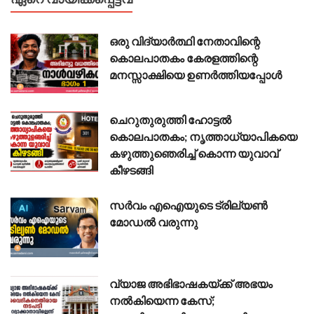
ഒരു വിദ്യാർത്ഥി നേതാവിന്റെ
കൊലപാതകം കേരളത്തിന്റെ
മനസ്സാക്ഷിയെ ഉണർത്തിയപ്പോൾ
ചെറുതുരുത്തി ഹോട്ടൽ
കൊലപാതകം; നൃത്താധ്യാപികയെ
കഴുത്തുഞെരിച്ച് കൊന്ന യുവാവ്
കീഴടങ്ങി
സർവം എഐയുടെ ട്രില്യൺ
മോഡൽ വരുന്നു
വ്യാജ അഭിഭാഷകയ്ക്ക് അഭയം
നൽകിയെന്ന കേസ്;