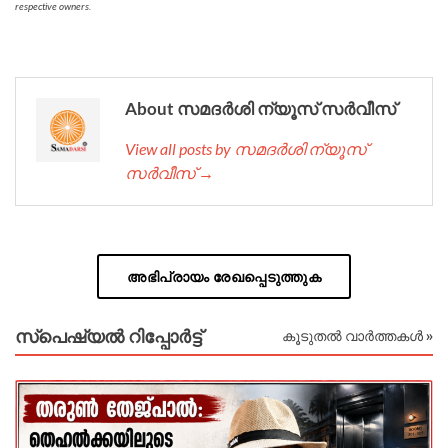
respective owners.
About സമദർശി ന്യൂസ് സർവീസ്
View all posts by സമദർശി ന്യൂസ്
സർവീസ് →
അഭിപ്രായം രേഖപ്പെടുത്തുക
സ്പെഷ്യൽ റിപ്പോര്‍ട്ട്
കൂടുതൽ വാർത്തകൾ »