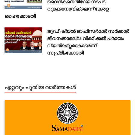
വൈദികനെതിരായ നടപടി
റദ്ദാക്കാനാവില്ലെന്ന് കേരള
ഹൈക്കോടതി
ജുഡീഷ്യൽ ഓഫീസർമാർ സർക്കാർ
ജീവനക്കാരല്ല; വിരമിക്കൽ പ്രായം
വ്യത്യസ്തമാകാമെന്ന്
സുപ്രീംകോടതി
ഏറ്റവും പുതിയ വാർത്തകൾ