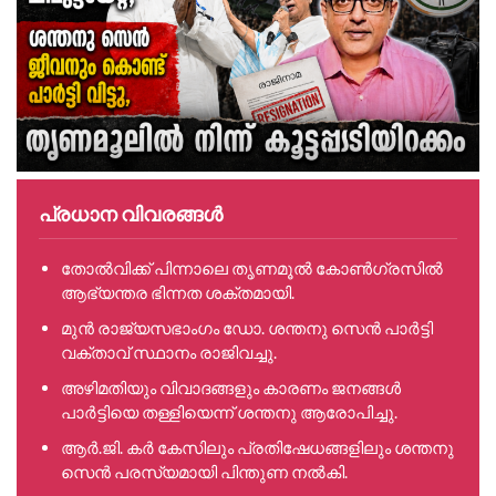
പ്രധാന വിവരങ്ങൾ
തോൽവിക്ക് പിന്നാലെ തൃണമൂൽ കോൺഗ്രസിൽ
ആഭ്യന്തര ഭിന്നത ശക്തമായി.
മുൻ രാജ്യസഭാംഗം ഡോ. ശന്തനു സെൻ പാർട്ടി
വക്താവ് സ്ഥാനം രാജിവച്ചു.
അഴിമതിയും വിവാദങ്ങളും കാരണം ജനങ്ങൾ
പാർട്ടിയെ തള്ളിയെന്ന് ശന്തനു ആരോപിച്ചു.
ആർ.ജി. കർ കേസിലും പ്രതിഷേധങ്ങളിലും ശന്തനു
സെൻ പരസ്യമായി പിന്തുണ നൽകി.