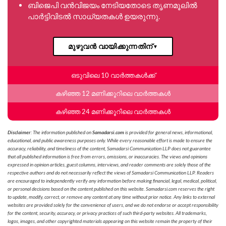
ബിജെപി വൻവിജയം നേടിയതോടെ തൃണമൂലിൽ
പാർട്ടിവിടൽ സാധ്യതകൾ ഉയരുന്നു.
മുഴുവൻ വായിക്കുന്നതിന്
▼
ഒടുവിലെ 10 വാർത്തകൾക്ക്
കഴിഞ്ഞ 12 മണിക്കൂറിലെ വാർത്തകൾ
കഴിഞ്ഞ 24 മണിക്കൂറിലെ വാർത്തകൾ
Disclaimer
: The information published on
Samadarsi.com
is provided for general news, informational,
educational, and public awareness purposes only. While every reasonable effort is made to ensure the
accuracy, reliability, and timeliness of the content, Samadarsi Communication LLP does not guarantee
that all published information is free from errors, omissions, or inaccuracies. The views and opinions
expressed in opinion articles, guest columns, interviews, and reader comments are solely those of the
respective authors and do not necessarily reflect the views of Samadarsi Communication LLP. Readers
are encouraged to independently verify any information before making financial, legal, medical, political,
or personal decisions based on the content published on this website. Samadarsi.com reserves the right
to update, modify, correct, or remove any content at any time without prior notice. Any links to external
websites are provided solely for the convenience of users, and we do not endorse or accept responsibility
for the content, security, accuracy, or privacy practices of such third-party websites. All trademarks,
logos, images, and other copyrighted materials appearing on this website remain the property of their