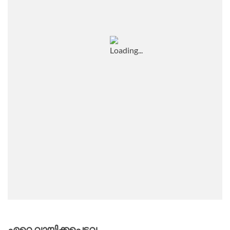
ഏറെ വായിക്കപ്പെട്ടവ