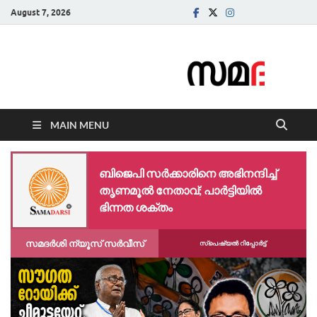
August 7, 2026
Samadarsi.
News Portal
MAIN MENU
ബിജെപി സർക്കാരിനെ അഭിനന്ദിച്ച്
തൃണമൂൽ നേതാവ്; പാർട്ടിയിൽ
ഭിന്നത ശക്തം
സമദർശി ന്യൂസ് സർവീസ്
സ്പെഷ്യൽ റിപ്പോര്‍ട്ട്