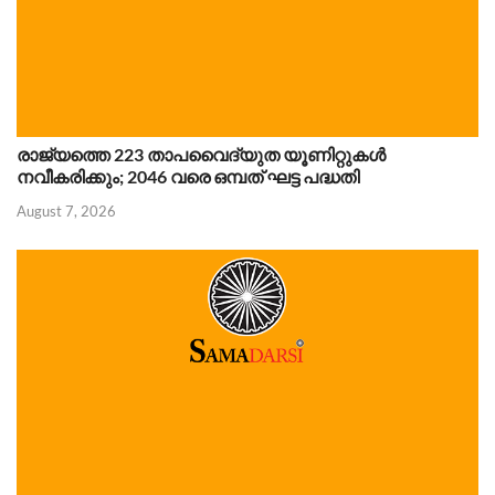
രാജ്യത്തെ 223 താപവൈദ്യുത യൂണിറ്റുകൾ
നവീകരിക്കും; 2046 വരെ ഒമ്പത് ഘട്ട പദ്ധതി
August 7, 2026