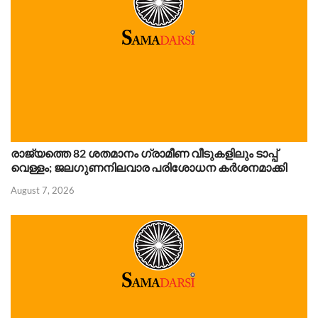
രാജ്യത്തെ 82 ശതമാനം ഗ്രാമീണ വീടുകളിലും ടാപ്പ്
വെള്ളം; ജലഗുണനിലവാര പരിശോധന കർശനമാക്കി
August 7, 2026