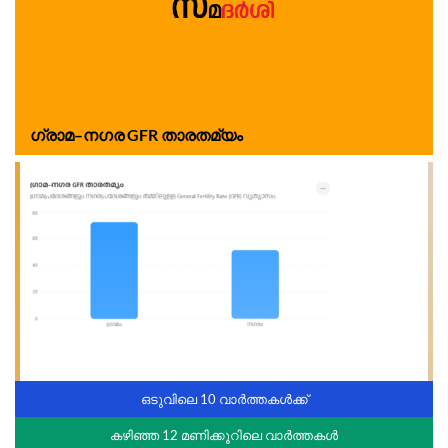
ഗ്രാമ–നഗര GFR താരതമ്യം
ഒടുവിലെ 10 വാർത്തകൾക്ക്
കഴിഞ്ഞ 12 മണിക്കൂറിലെ വാർത്തകൾ