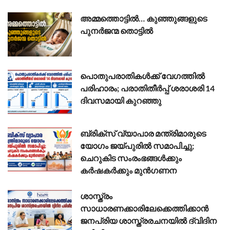
അമ്മത്തൊട്ടിൽ… കുഞ്ഞുങ്ങളുടെ
പുനർജന്മ തൊട്ടിൽ
പൊതുപരാതികൾക്ക് വേഗത്തിൽ
പരിഹാരം; പരാതിതീർപ്പ് ശരാശരി 14
ദിവസമായി കുറഞ്ഞു
ബ്രിക്സ് വ്യാപാര മന്ത്രിമാരുടെ
യോഗം ജയ്പുരിൽ സമാപിച്ചു;
ചെറുകിട സംരംഭങ്ങൾക്കും
കർഷകർക്കും മുൻഗണന
ശാസ്ത്രം
സാധാരണക്കാരിലേക്കെത്തിക്കാൻ
ജനപ്രിയ ശാസ്ത്രരചനയിൽ ദ്വിദിന