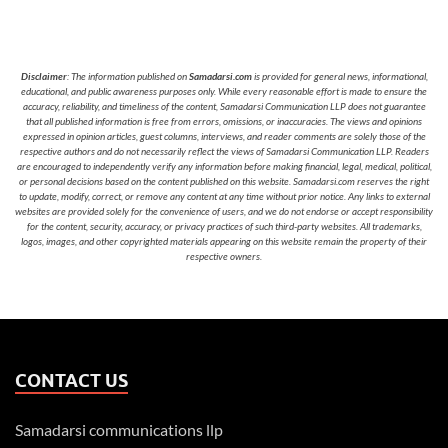
Disclaimer
: The information published on
Samadarsi.com
is provided for general news, informational,
educational, and public awareness purposes only. While every reasonable effort is made to ensure the
accuracy, reliability, and timeliness of the content, Samadarsi Communication LLP does not guarantee
that all published information is free from errors, omissions, or inaccuracies. The views and opinions
expressed in opinion articles, guest columns, interviews, and reader comments are solely those of the
respective authors and do not necessarily reflect the views of Samadarsi Communication LLP. Readers
are encouraged to independently verify any information before making financial, legal, medical, political,
or personal decisions based on the content published on this website. Samadarsi.com reserves the right
to update, modify, correct, or remove any content at any time without prior notice. Any links to external
websites are provided solely for the convenience of users, and we do not endorse or accept responsibility
for the content, security, accuracy, or privacy practices of such third-party websites. All trademarks,
logos, images, and other copyrighted materials appearing on this website remain the property of their
respective owners.
CONTACT US
Samadarsi communications llp