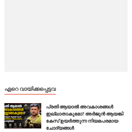
ഏറെ വായിക്കപ്പെട്ടവ
പ്രതി ആയാൽ അവകാശങ്ങൾ
ഇല്ലാതാകുമോ? അർജുൻ ആയങ്കി
കേസ് ഉയർത്തുന്ന നിയമപരമായ
ചോദ്യങ്ങൾ