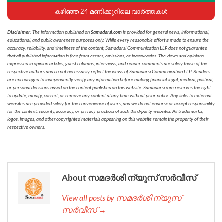
കഴിഞ്ഞ 24 മണിക്കൂറിലെ വാർത്തകൾ
Disclaimer
: The information published on
Samadarsi.com
is provided for general news, informational,
educational, and public awareness purposes only. While every reasonable effort is made to ensure the
accuracy, reliability, and timeliness of the content, Samadarsi Communication LLP does not guarantee
that all published information is free from errors, omissions, or inaccuracies. The views and opinions
expressed in opinion articles, guest columns, interviews, and reader comments are solely those of the
respective authors and do not necessarily reflect the views of Samadarsi Communication LLP. Readers
are encouraged to independently verify any information before making financial, legal, medical, political,
or personal decisions based on the content published on this website. Samadarsi.com reserves the right
to update, modify, correct, or remove any content at any time without prior notice. Any links to external
websites are provided solely for the convenience of users, and we do not endorse or accept responsibility
for the content, security, accuracy, or privacy practices of such third-party websites. All trademarks,
logos, images, and other copyrighted materials appearing on this website remain the property of their
respective owners.
About സമദർശി ന്യൂസ് സർവീസ്
View all posts by സമദർശി ന്യൂസ്
സർവീസ് →