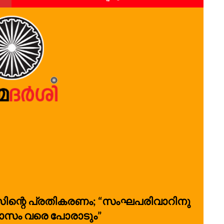
സിന്റെ പ്രതികരണം; “സംഘപരിവാറിനു
വാസം വരെ പോരാടും”