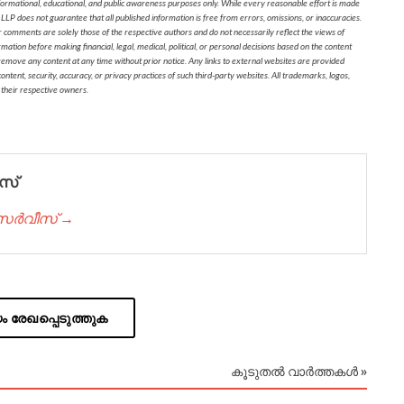
formational, educational, and public awareness purposes only. While every reasonable effort is made
 LLP does not guarantee that all published information is free from errors, omissions, or inaccuracies.
r comments are solely those of the respective authors and do not necessarily reflect the views of
on before making financial, legal, medical, political, or personal decisions based on the content
 remove any content at any time without prior notice. Any links to external websites are provided
ontent, security, accuracy, or privacy practices of such third-party websites. All trademarks, logos,
 their respective owners.
സ്
് സർവീസ് →
 രേഖപ്പെടുത്തുക
കൂടുതൽ വാർത്തകൾ »