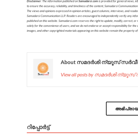
Disclaimer
: The information published on
Samadarsi.com
is provided for general news, in
to ensure the accuracy, reliability, and timeliness of the content, Samadarsi Communication
The views and opinions expressed in opinion articles, guest columns, interviews, and reade
Samadarsi Communication LLP. Readers are encouraged to independently verify any informati
published on this website. Samadarsi.com reserves the right to update, modify, correct, or
solely for the convenience of users, and we do not endorse or accept responsibility for the c
images, and other copyrighted materials appearing on this website remain the property of
About സമദർശി ന്യൂസ് സർവീ
View all posts by സമദർശി ന്യൂസ
അഭിപ്രായം
റിപ്പോര്‍ട്ട്