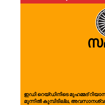
ഇഡി റെയ്ഡിനിടെ മുഹമ്മദ് റിയാ
മുന്നിൽ കുമ്പിടില്ല, അവസാനശ്