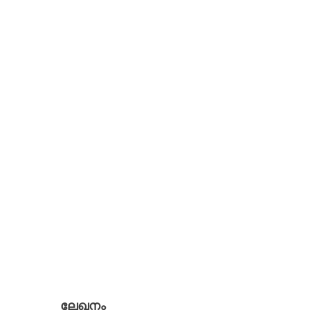
ലേഖനം