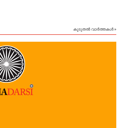
August
കൂടുതൽ വാർത്തകൾ »