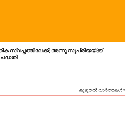
ിക സ്വപ്നത്തിലേക്ക്; അന്നു സുപ്രിയയ്ക്ക്
നാല്
പദ്ധതി
മിച്ചു
August
കൂടുതൽ വാർത്തകൾ »
August