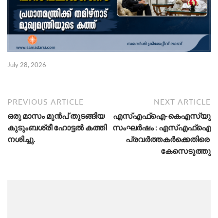
July 28, 2026
PREVIOUS ARTICLE
NEXT ARTICLE
ഒ​രു മാ​സം മു​ൻ​പ് തു​ട​ങ്ങി​യ
എ​സ്എ​ഫ്ഐ-കെ​എ​സ്‌​യു
കു​ടും​ബ​ശ്രീ ഹോ​ട്ട​ൽ ക​ത്തി
സംഘർഷം : എ​സ്എ​ഫ്ഐ
ന​ശി​ച്ചു.
പ്ര​വ​ർ​ത്ത​ക​ർ​ക്കെ​തി​രെ
കേസെടുത്തു