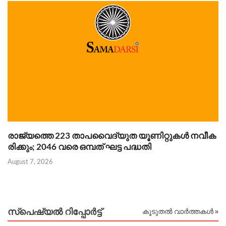
രാജ്യത്തെ 223 താപവൈദ്യുത യൂണിറ്റുകൾ നവീക
ഗ
രിക്കും; 2046 വരെ ഒമ്പത് ഘട്ട പദ്ധതി
ക
August 7, 2026
Au
സ്പെഷ്യൽ റിപ്പോര്‍ട്ട്
കൂടുതൽ വാർത്തകൾ »