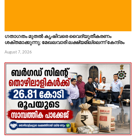
ഗതാഗതം മുതൽ കൃഷിവരെ വൈദ്യുതീകരണം
ശക്തമാക്കുന്നു; മേഖലവാരി ലക്ഷ്യമില്ലെന്ന് കേന്ദ്രം
August 7, 2026