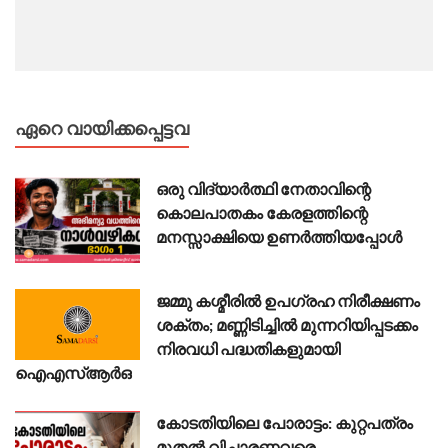
ഏറെ വായിക്കപ്പെട്ടവ
ഒരു വിദ്യാർത്ഥി നേതാവിന്റെ
കൊലപാതകം കേരളത്തിന്റെ
മനസ്സാക്ഷിയെ ഉണർത്തിയപ്പോൾ
ജമ്മു കശ്മീരിൽ ഉപഗ്രഹ നിരീക്ഷണം
ശക്തം; മണ്ണിടിച്ചിൽ മുന്നറിയിപ്പടക്കം
നിരവധി പദ്ധതികളുമായി
ഐഎസ്ആർഒ
കോടതിയിലെ പോരാട്ടം: കുറ്റപത്രം
മുതൽ വിചാരണവരെ