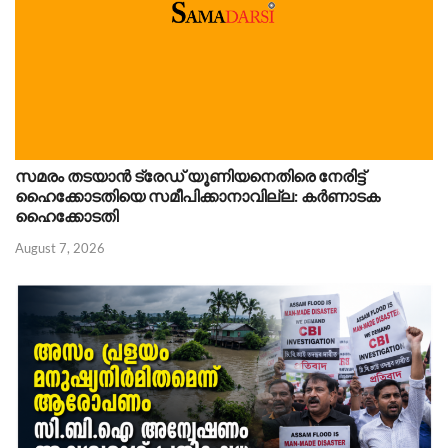
സമരം തടയാൻ ട്രേഡ് യൂണിയനെതിരെ നേരിട്ട്
ഹൈക്കോടതിയെ സമീപിക്കാനാവില്ല: കർണാടക
ഹൈക്കോടതി
August 7, 2026