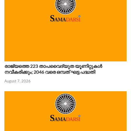
രാജ്യത്തെ 223 താപവൈദ്യുത യൂണിറ്റുകൾ
നവീകരിക്കും; 2046 വരെ ഒമ്പത് ഘട്ട പദ്ധതി
August 7, 2026