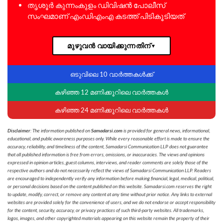
തൃശൂര്‍ കുന്നംകുളം ഡിവിഷന്‍ പോലീസ്
സംഘമാണ് എംഡിഎംഎ കടത്ത് പിടികൂടിയത്
മുഴുവൻ വായിക്കുന്നതിന്
▼
ഒടുവിലെ 10 വാർത്തകൾക്ക്
കഴിഞ്ഞ 12 മണിക്കൂറിലെ വാർത്തകൾ
കഴിഞ്ഞ 24 മണിക്കൂറിലെ വാർത്തകൾ
Disclaimer
: The information published on
Samadarsi.com
is provided for general news, informational,
educational, and public awareness purposes only. While every reasonable effort is made to ensure the
accuracy, reliability, and timeliness of the content, Samadarsi Communication LLP does not guarantee
that all published information is free from errors, omissions, or inaccuracies. The views and opinions
expressed in opinion articles, guest columns, interviews, and reader comments are solely those of the
respective authors and do not necessarily reflect the views of Samadarsi Communication LLP. Readers
are encouraged to independently verify any information before making financial, legal, medical, political,
or personal decisions based on the content published on this website. Samadarsi.com reserves the right
to update, modify, correct, or remove any content at any time without prior notice. Any links to external
websites are provided solely for the convenience of users, and we do not endorse or accept responsibility
for the content, security, accuracy, or privacy practices of such third-party websites. All trademarks,
logos, images, and other copyrighted materials appearing on this website remain the property of their