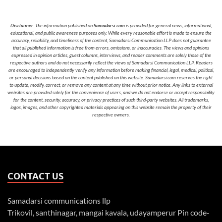
Disclaimer
: The information published on
Samadarsi.com
is provided for general news, informational,
educational, and public awareness purposes only. While every reasonable effort is made to ensure the
accuracy, reliability, and timeliness of the content, Samadarsi Communication LLP does not guarantee
that all published information is free from errors, omissions, or inaccuracies. The views and opinions
expressed in opinion articles, guest columns, interviews, and reader comments are solely those of the
respective authors and do not necessarily reflect the views of Samadarsi Communication LLP. Readers
are encouraged to independently verify any information before making financial, legal, medical, political,
or personal decisions based on the content published on this website. Samadarsi.com reserves the right
to update, modify, correct, or remove any content at any time without prior notice. Any links to external
websites are provided solely for the convenience of users, and we do not endorse or accept responsibility
for the content, security, accuracy, or privacy practices of such third-party websites. All trademarks,
logos, images, and other copyrighted materials appearing on this website remain the property of their
respective owners.
CONTACT US
Samadarsi communications llp
Trikovil, santhinagar, mangai kavala, udayamperur Pin code-