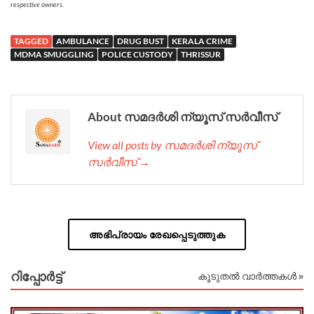
respective owners.
TAGGED
AMBULANCE
DRUG BUST
KERALA CRIME
MDMA SMUGGLING
POLICE CUSTODY
THRISSUR
About സമദർശി ന്യൂസ് സർവീസ്
View all posts by സമദർശി ന്യൂസ്
സർവീസ് →
അഭിപ്രായം രേഖപ്പെടുത്തുക
റിപ്പോര്‍ട്ട്
കൂടുതൽ വാർത്തകൾ »