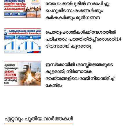
യോഗം ജയ്പുരിൽ സമാപിച്ചു;
ചെറുകിട സംരംഭങ്ങൾക്കും
കർഷകർക്കും മുൻഗണന
പൊതുപരാതികൾക്ക് വേഗത്തിൽ
പരിഹാരം; പരാതിതീർപ്പ് ശരാശരി 14
ദിവസമായി കുറഞ്ഞു
ഇസ്രോയിൽ ശാസ്ത്രജ്ഞരുടെ
കൂട്ടരാജി; നിർണായക
ദൗത്യങ്ങളിലെ രാജി നിയന്ത്രിച്ച്
കേന്ദ്രം
ഏറ്റവും പുതിയ വാർത്തകൾ