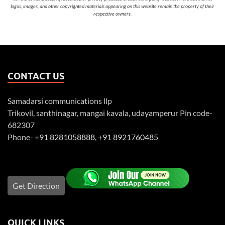
logos, images, and other copyrighted materials appearing on this website remain the property of their
respective owners.
CONTACT US
Samadarsi communications llp
Trikovil, santhinagar, mangai kavala, udayamperur Pin code-
682307
Phone-
+91 8281058888
,
+91 8921760485
Get Direction
QUICK LINKS