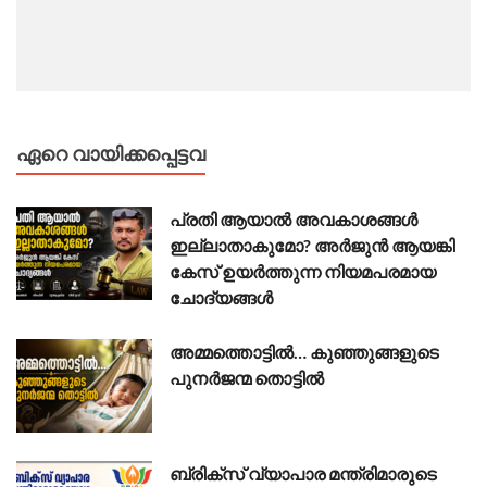
ഏറെ വായിക്കപ്പെട്ടവ
പ്രതി ആയാൽ അവകാശങ്ങൾ
ഇല്ലാതാകുമോ? അർജുൻ ആയങ്കി
കേസ് ഉയർത്തുന്ന നിയമപരമായ
ചോദ്യങ്ങൾ
അമ്മത്തൊട്ടിൽ… കുഞ്ഞുങ്ങളുടെ
പുനർജന്മ തൊട്ടിൽ
ബ്രിക്സ് വ്യാപാര മന്ത്രിമാരുടെ