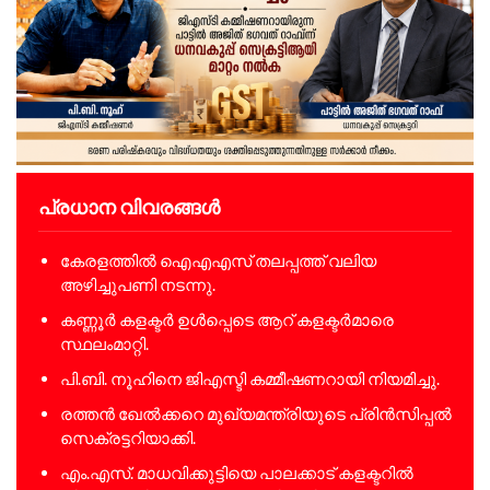
പ്രധാന വിവരങ്ങൾ
കേരളത്തിൽ ഐഎഎസ് തലപ്പത്ത് വലിയ
അഴിച്ചുപണി നടന്നു.
കണ്ണൂർ കളക്ടർ ഉൾപ്പെടെ ആറ് കളക്ടർമാരെ
സ്ഥലംമാറ്റി.
പി.ബി. നൂഹിനെ ജിഎസ്ടി കമ്മീഷണറായി നിയമിച്ചു.
രത്തൻ ഖേൽക്കറെ മുഖ്യമന്ത്രിയുടെ പ്രിൻസിപ്പൽ
സെക്രട്ടറിയാക്കി.
എം.എസ്. മാധവിക്കുട്ടിയെ പാലക്കാട് കളക്ടറിൽ