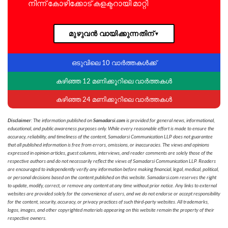
നിന്ന് കോഴിക്കോട് കളക്ടറായി മാറ്റി
മുഴുവൻ വായിക്കുന്നതിന്
▼
ഒടുവിലെ 10 വാർത്തകൾക്ക്
കഴിഞ്ഞ 12 മണിക്കൂറിലെ വാർത്തകൾ
കഴിഞ്ഞ 24 മണിക്കൂറിലെ വാർത്തകൾ
Disclaimer
: The information published on
Samadarsi.com
is provided for general news, informational,
educational, and public awareness purposes only. While every reasonable effort is made to ensure the
accuracy, reliability, and timeliness of the content, Samadarsi Communication LLP does not guarantee
that all published information is free from errors, omissions, or inaccuracies. The views and opinions
expressed in opinion articles, guest columns, interviews, and reader comments are solely those of the
respective authors and do not necessarily reflect the views of Samadarsi Communication LLP. Readers
are encouraged to independently verify any information before making financial, legal, medical, political,
or personal decisions based on the content published on this website. Samadarsi.com reserves the right
to update, modify, correct, or remove any content at any time without prior notice. Any links to external
websites are provided solely for the convenience of users, and we do not endorse or accept responsibility
for the content, security, accuracy, or privacy practices of such third-party websites. All trademarks,
logos, images, and other copyrighted materials appearing on this website remain the property of their
respective owners.