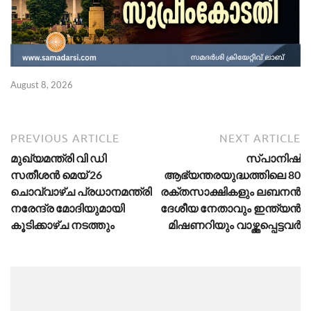
August 8, 2026
Ju
PREVIOUS ARTICLE
NEXT ARTICLE
മുഖ്യമന്ത്രി വി ഡി
സ്പാനിഷ്
സതീശന്‍ മെയ് 26
ആഭ്യന്തരയുദ്ധത്തിലെ 80
ചൊവ്വാഴ്ച പ്രധാനമന്ത്രി
രക്തസാക്ഷികളും ലബനൻ
നരേന്ദ്ര മോദിയുമായി
ദേശീയ നേതാവും ഇന്ത്യൻ
കൂടിക്കാഴ്ച നടത്തും
മിഷണറിയും വാഴ്ത്തപ്പെട്ടവർ