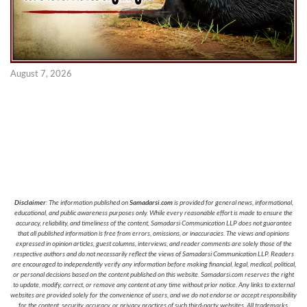
August 7, 2026
Disclaimer
: The information published on
Samadarsi.com
is provided for general news, informational,
educational, and public awareness purposes only. While every reasonable effort is made to ensure the
accuracy, reliability, and timeliness of the content, Samadarsi Communication LLP does not guarantee
that all published information is free from errors, omissions, or inaccuracies. The views and opinions
expressed in opinion articles, guest columns, interviews, and reader comments are solely those of the
respective authors and do not necessarily reflect the views of Samadarsi Communication LLP. Readers
are encouraged to independently verify any information before making financial, legal, medical, political,
or personal decisions based on the content published on this website. Samadarsi.com reserves the right
to update, modify, correct, or remove any content at any time without prior notice. Any links to external
websites are provided solely for the convenience of users, and we do not endorse or accept responsibility
for the content, security, accuracy, or privacy practices of such third-party websites. All trademarks,