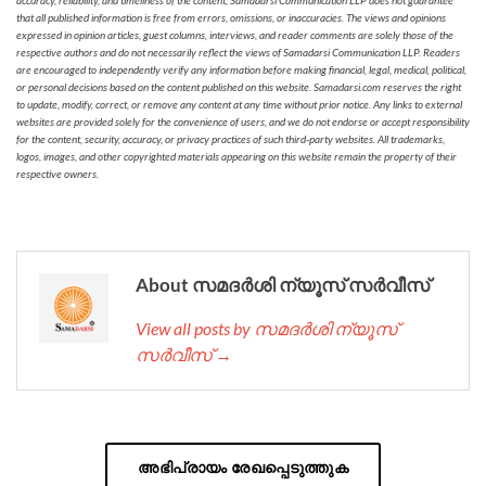
that all published information is free from errors, omissions, or inaccuracies. The views and opinions
expressed in opinion articles, guest columns, interviews, and reader comments are solely those of the
respective authors and do not necessarily reflect the views of Samadarsi Communication LLP. Readers
are encouraged to independently verify any information before making financial, legal, medical, political,
or personal decisions based on the content published on this website. Samadarsi.com reserves the right
to update, modify, correct, or remove any content at any time without prior notice. Any links to external
websites are provided solely for the convenience of users, and we do not endorse or accept responsibility
for the content, security, accuracy, or privacy practices of such third-party websites. All trademarks,
logos, images, and other copyrighted materials appearing on this website remain the property of their
respective owners.
About സമദർശി ന്യൂസ് സർവീസ്
View all posts by സമദർശി ന്യൂസ്
സർവീസ് →
അഭിപ്രായം രേഖപ്പെടുത്തുക