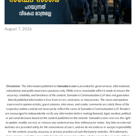
August 7, 2026
Disclaimer
: The information published on
Samadarsi.com
is provided for general news, informational,
educational, and public awareness purposes only. While every reasonable effort is made to ensure the
accuracy, reliability, and timeliness of the content, Samadarsi Communication LLP does not guarantee
that all published information is free from errors, omissions, or inaccuracies. The views and opinions
expressed in opinion articles, guest columns, interviews, and reader comments are solely those of the
respective authors and do not necessarily reflect the views of Samadarsi Communication LLP. Readers
are encouraged to independently verify any information before making financial, legal, medical, political,
or personal decisions based on the content published on this website. Samadarsi.com reserves the right
to update, modify, correct, or remove any content at any time without prior notice. Any links to external
websites are provided solely for the convenience of users, and we do not endorse or accept responsibility
for the content, security, accuracy, or privacy practices of such third-party websites. All trademarks,
logos, images, and other copyrighted materials appearing on this website remain the property of their