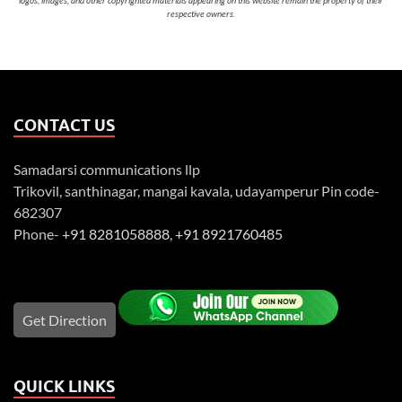
respective owners.
CONTACT US
Samadarsi communications llp
Trikovil, santhinagar, mangai kavala, udayamperur Pin code-
682307
Phone-
+91 8281058888
,
+91 8921760485
Get Direction
QUICK LINKS