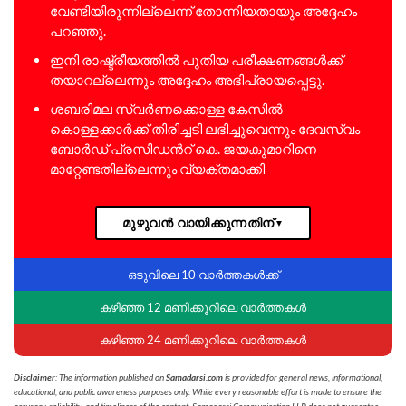
വേണ്ടിയിരുന്നില്ലെന്ന് തോന്നിയതായും അദ്ദേഹം
പറഞ്ഞു.
ഇനി രാഷ്ട്രീയത്തിൽ പുതിയ പരീക്ഷണങ്ങൾക്ക്
തയാറല്ലെന്നും അദ്ദേഹം അഭിപ്രായപ്പെട്ടു.
ശബരിമല സ്വർണക്കൊള്ള കേസിൽ
കൊള്ളക്കാർക്ക് തിരിച്ചടി ലഭിച്ചുവെന്നും ദേവസ്വം
ബോർഡ് പ്രസിഡന്‍റ് കെ. ജയകുമാറിനെ
മാറ്റേണ്ടതില്ലെന്നും വ്യക്തമാക്കി
മുഴുവൻ വായിക്കുന്നതിന്
▼
ഒടുവിലെ 10 വാർത്തകൾക്ക്
കഴിഞ്ഞ 12 മണിക്കൂറിലെ വാർത്തകൾ
കഴിഞ്ഞ 24 മണിക്കൂറിലെ വാർത്തകൾ
Disclaimer
: The information published on
Samadarsi.com
is provided for general news, informational,
educational, and public awareness purposes only. While every reasonable effort is made to ensure the
accuracy, reliability, and timeliness of the content, Samadarsi Communication LLP does not guarantee