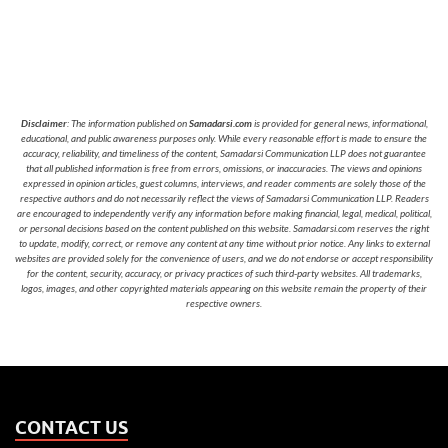
Disclaimer
: The information published on
Samadarsi.com
is provided for general news, informational,
educational, and public awareness purposes only. While every reasonable effort is made to ensure the
accuracy, reliability, and timeliness of the content, Samadarsi Communication LLP does not guarantee
that all published information is free from errors, omissions, or inaccuracies. The views and opinions
expressed in opinion articles, guest columns, interviews, and reader comments are solely those of the
respective authors and do not necessarily reflect the views of Samadarsi Communication LLP. Readers
are encouraged to independently verify any information before making financial, legal, medical, political,
or personal decisions based on the content published on this website. Samadarsi.com reserves the right
to update, modify, correct, or remove any content at any time without prior notice. Any links to external
websites are provided solely for the convenience of users, and we do not endorse or accept responsibility
for the content, security, accuracy, or privacy practices of such third-party websites. All trademarks,
logos, images, and other copyrighted materials appearing on this website remain the property of their
respective owners.
CONTACT US