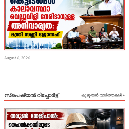
August 6, 2026
Au
സ്പെഷ്യൽ റിപ്പോര്‍ട്ട്
കൂടുതൽ വാർത്തകൾ »