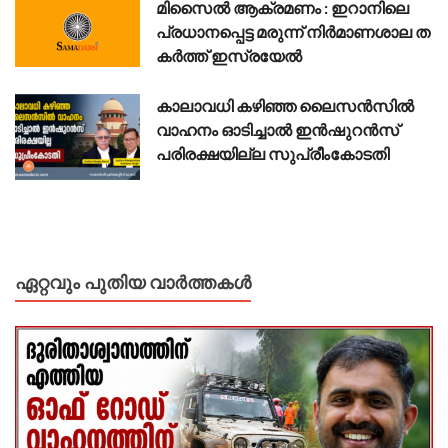
മി​സൈ​ൽ ആ​ക്ര​മ​ണം : ഇ​റാ​നി​ലെ
പ്ര​ധാ​ന​പ്പെ​ട്ട മ​രു​ന്ന് നി​ര്‍​മാ​ണ​ശാ​ല ത​
ക​ർ​ത്ത് ഇ​സ്ര​യേ​ൽ
കാലാവധി കഴിഞ്ഞ ലൈസൻസിൽ
വാഹനം ഓടിച്ചാൽ ഇൻഷുറൻസ്
പരിരക്ഷയില്ല സുപ്രീംകോടതി
ഏറ്റവും പുതിയ വാർത്തകൾ