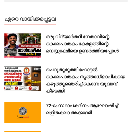
ഏറെ വായിക്കപ്പെട്ടവ
ഒരു വിദ്യാർത്ഥി നേതാവിന്റെ
കൊലപാതകം കേരളത്തിന്റെ
മനസ്സാക്ഷിയെ ഉണർത്തിയപ്പോൾ
ചെറുതുരുത്തി ഹോട്ടൽ
കൊലപാതകം; നൃത്താധ്യാപികയെ
കഴുത്തുഞെരിച്ച് കൊന്ന യുവാവ്
കീഴടങ്ങി
72-ാം സ്ഥാപകദിനം ആഘോഷിച്ച്
ലളിതകലാ അക്കാദമി