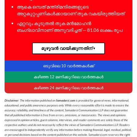
ആകെ ഒമ്പത് മന്ത്രിമന്ദിരങ്ങളുടെ
അറ്റകുറ്റപ്പണികള്‍ക്കായാണ് തുക വകയിരുത്തിയത്
ഏറ്റവും കൂടുതല്‍ തുക മന്‍മോഹന്‍
ബംഗ്ലാവിനാണ് അനുവദിച്ചത് — 81.06 ലക്ഷം രൂപ
മുഴുവൻ വായിക്കുന്നതിന്
▼
ഒടുവിലെ 10 വാർത്തകൾക്ക്
കഴിഞ്ഞ 12 മണിക്കൂറിലെ വാർത്തകൾ
കഴിഞ്ഞ 24 മണിക്കൂറിലെ വാർത്തകൾ
Disclaimer
: The information published on
Samadarsi.com
is provided for general news, informational,
educational, and public awareness purposes only. While every reasonable effort is made to ensure the
accuracy, reliability, and timeliness of the content, Samadarsi Communication LLP does not guarantee
that all published information is free from errors, omissions, or inaccuracies. The views and opinions
expressed in opinion articles, guest columns, interviews, and reader comments are solely those of the
respective authors and do not necessarily reflect the views of Samadarsi Communication LLP. Readers
are encouraged to independently verify any information before making financial, legal, medical, political,
or personal decisions based on the content published on this website. Samadarsi.com reserves the right