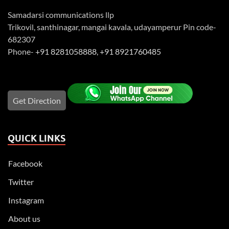
Samadarsi communications llp
Trikovil, santhinagar, mangai kavala, udayamperur Pin code-
682307
Phone-
+91 8281058888
,
+91 8921760485
Get Direction
QUICK LINKS
Facebook
Twitter
Instagram
About us