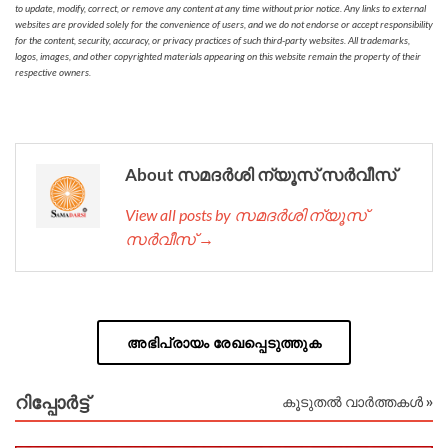
to update, modify, correct, or remove any content at any time without prior notice. Any links to external
websites are provided solely for the convenience of users, and we do not endorse or accept responsibility
for the content, security, accuracy, or privacy practices of such third-party websites. All trademarks,
logos, images, and other copyrighted materials appearing on this website remain the property of their
respective owners.
About സമദർശി ന്യൂസ് സർവീസ്
View all posts by സമദർശി ന്യൂസ്
സർവീസ് →
അഭിപ്രായം രേഖപ്പെടുത്തുക
റിപ്പോര്‍ട്ട്
കൂടുതൽ വാർത്തകൾ »