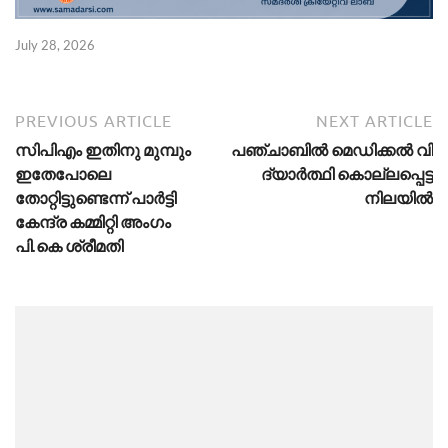
July 28, 2026
PREVIOUS ARTICLE
NEXT ARTICLE
സിപിഎം ഇതിനു മുമ്പും
പ​ഞ്ചാ​ബി​ൽ മെ​ഡി​ക്ക​ൽ വി​
ഇതേപോലെ
ദ്യാ​ർ​ത്ഥി കൊല്ലപ്പെട്ട
തോറ്റിട്ടുണ്ടെന്ന് പാർട്ടി
നിലയിൽ
കേന്ദ്ര കമ്മിറ്റി അംഗം
പി.കെ ശ്രീമതി