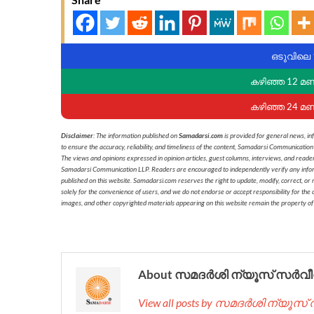
ഒടുവിലെ 
കഴിഞ്ഞ 12 മ
കഴിഞ്ഞ 24 മ
Disclaimer
: The information published on
Samadarsi.com
is provided for general news, in
to ensure the accuracy, reliability, and timeliness of the content, Samadarsi Communication
The views and opinions expressed in opinion articles, guest columns, interviews, and reade
Samadarsi Communication LLP. Readers are encouraged to independently verify any informati
published on this website. Samadarsi.com reserves the right to update, modify, correct, or
solely for the convenience of users, and we do not endorse or accept responsibility for the c
images, and other copyrighted materials appearing on this website remain the property of
About സമദർശി ന്യൂസ് സർവീ
View all posts by സമദർശി ന്യൂസ