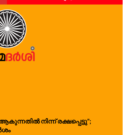
ുന്നതിൽ നിന്ന് രക്ഷപ്പെട്ടു”;
ർശം