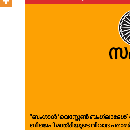
“ബംഗാൾ ‘വെസ്റ്റേൺ ബംഗ്ലാദേശ്’ ആക
ബിജെപി മന്ത്രിയുടെ വിവാദ പരാമ