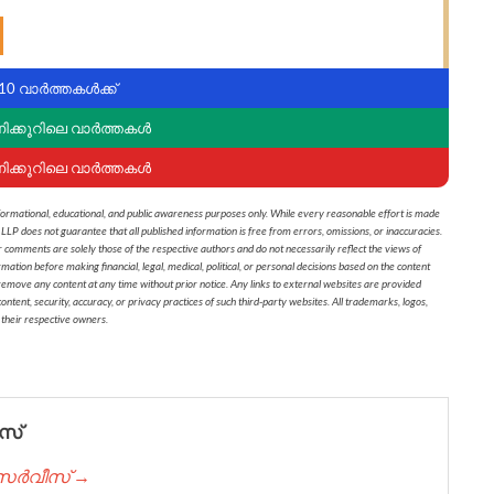
10 വാർത്തകൾക്ക്
ണിക്കൂറിലെ വാർത്തകൾ
ണിക്കൂറിലെ വാർത്തകൾ
formational, educational, and public awareness purposes only. While every reasonable effort is made
 LLP does not guarantee that all published information is free from errors, omissions, or inaccuracies.
r comments are solely those of the respective authors and do not necessarily reflect the views of
on before making financial, legal, medical, political, or personal decisions based on the content
 remove any content at any time without prior notice. Any links to external websites are provided
ontent, security, accuracy, or privacy practices of such third-party websites. All trademarks, logos,
 their respective owners.
സ്
് സർവീസ് →