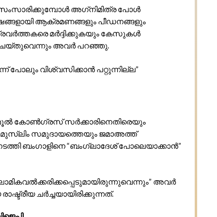
 സംസാരിക്കുമ്പോൾ അഗ്‌നിമിത്ര പോൾ
ഷങ്ങളായി ആക്രമണങ്ങളും പീഡനങ്ങളും
 പ്രവർത്തകരെ മർദ്ദിക്കുകയും കേസുകൾ
ചെയ്തുവെന്നും അവർ പറഞ്ഞു.
ന് പോലും വിശ്വസിക്കാൻ പറ്റുന്നില്ല”
തൃണമൂൽ കോൺഗ്രസ് സർക്കാരിനെതിരെയും
ു. മുസ്ലിം സമുദായത്തെയും ജമാഅത്ത്
ീയം നടത്തി ബംഗാളിനെ “ബംഗ്ലാദേശ് പോലെയാക്കാൻ”
മികവൽക്കരിക്കപ്പെടുമായിരുന്നുവെന്നും” അവർ
്ട്രീയ ചർച്ചയായിരിക്കുന്നത്.
ബിജെപി