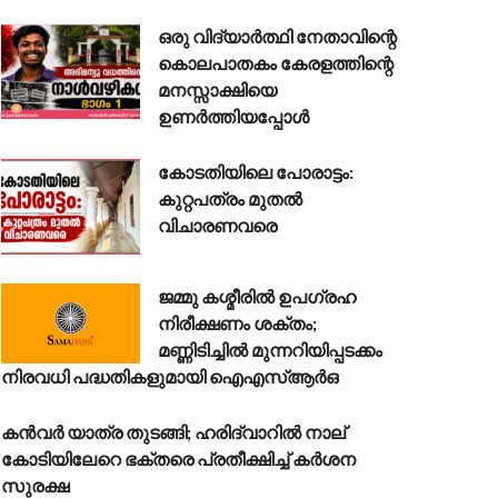
ഒരു വിദ്യാർത്ഥി നേതാവിന്റെ
കൊലപാതകം കേരളത്തിന്റെ
മനസ്സാക്ഷിയെ
ഉണർത്തിയപ്പോൾ
കോടതിയിലെ പോരാട്ടം:
കുറ്റപത്രം മുതൽ
വിചാരണവരെ
ജമ്മു കശ്മീരിൽ ഉപഗ്രഹ
നിരീക്ഷണം ശക്തം;
മണ്ണിടിച്ചിൽ മുന്നറിയിപ്പടക്കം
നിരവധി പദ്ധതികളുമായി ഐഎസ്ആർഒ
കൻവർ യാത്ര തുടങ്ങി; ഹരിദ്വാറിൽ നാല്
കോടിയിലേറെ ഭക്തരെ പ്രതീക്ഷിച്ച് കർശന
സുരക്ഷ