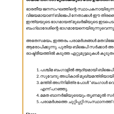
ഭാരതീയ ജനസംഘത്തിന്റെ സ്ഥാപകനായിരുന്ന
വിജയമായാണ് ബിജെപി നേതാക്കൾ ഈ തിരഞ്ഞെട
ഇന്ത്യയുടെ ഭാഗമായത് മുഖർജിയുടെ ഇടപെട
ബംഗ്ലാദേശിന്റെ ഭാഗമായേനെയിരുന്നുവെന്നു
അതേസമയം, ഇത്തരം പരാമർശങ്ങൾ മതവിഭജന രാ
ആരോപിക്കുന്നു. പുതിയ ബിജെപി സർക്കാർ
രാഷ്ട്രീയത്തിൽ കടുത്ത ഏറ്റുമുട്ടലുകൾ ക
പശ്ചിമ ബംഗാളിൽ ആദ്യമായി ബിജെപി
സുവേന്ദു അധികാരി മുഖ്യമന്ത്രിയായ
മന്ത്രി അഗ്‌നിമിത്ര പോൾ “ബംഗാൾ വെസ്
എന്ന് പറഞ്ഞു.
മമത ബാനർജിയുടെയും തൃണമൂൽ സർക്കാ
പരാമർശത്തെ ചുറ്റിപ്പറ്റി സംസ്ഥാനത്ത
Share