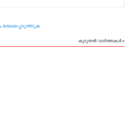
 രേഖപ്പെടുത്തുക
കൂടുതൽ വാർത്തകൾ »
August