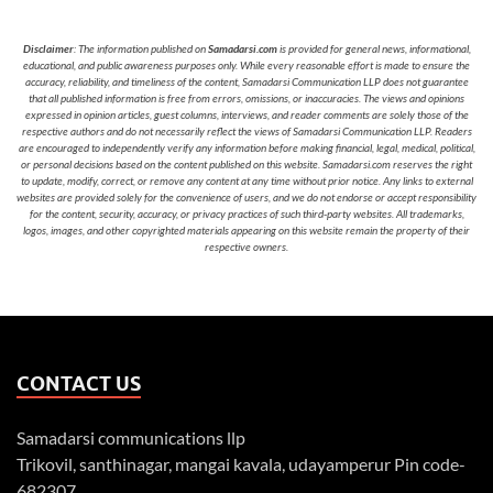
Disclaimer
: The information published on
Samadarsi.com
is provided for general news, informational,
educational, and public awareness purposes only. While every reasonable effort is made to ensure the
accuracy, reliability, and timeliness of the content, Samadarsi Communication LLP does not guarantee
that all published information is free from errors, omissions, or inaccuracies. The views and opinions
expressed in opinion articles, guest columns, interviews, and reader comments are solely those of the
respective authors and do not necessarily reflect the views of Samadarsi Communication LLP. Readers
are encouraged to independently verify any information before making financial, legal, medical, political,
or personal decisions based on the content published on this website. Samadarsi.com reserves the right
to update, modify, correct, or remove any content at any time without prior notice. Any links to external
websites are provided solely for the convenience of users, and we do not endorse or accept responsibility
for the content, security, accuracy, or privacy practices of such third-party websites. All trademarks,
logos, images, and other copyrighted materials appearing on this website remain the property of their
respective owners.
CONTACT US
Samadarsi communications llp
Trikovil, santhinagar, mangai kavala, udayamperur Pin code-
682307