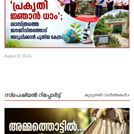
August 8, 2026
Au
സ്പെഷ്യൽ റിപ്പോര്‍ട്ട്
കൂടുതൽ വാർത്തകൾ »