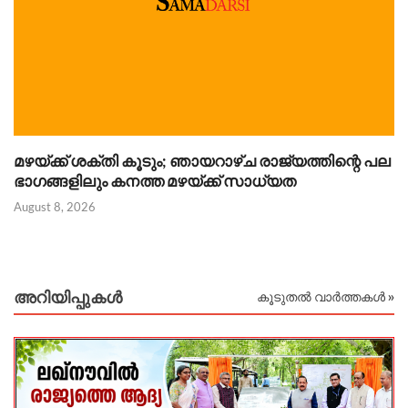
മഴയ്ക്ക് ശക്തി കൂടും; ഞായറാഴ്ച രാജ്യത്തിന്റെ പല
ക
ഭാഗങ്ങളിലും കനത്ത മഴയ്ക്ക് സാധ്യത
നി
August 8, 2026
Au
അറിയിപ്പുകള്‍
കൂടുതൽ വാർത്തകൾ »