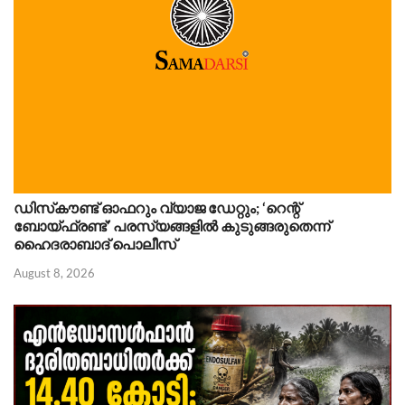
ഡിസ്‌കൗണ്ട് ഓഫറും വ്യാജ ഡേറ്റും; ‘റെന്റ്
ബോയ്‌ഫ്രണ്ട്’ പരസ്യങ്ങളിൽ കുടുങ്ങരുതെന്ന്
ഹൈദരാബാദ് പൊലീസ്
August 8, 2026