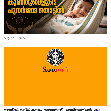
August 8, 2026
മഴയ്ക്ക് ശക്തി കൂടും; ഞായറാഴ്ച രാജ്യത്തിന്റെ പല