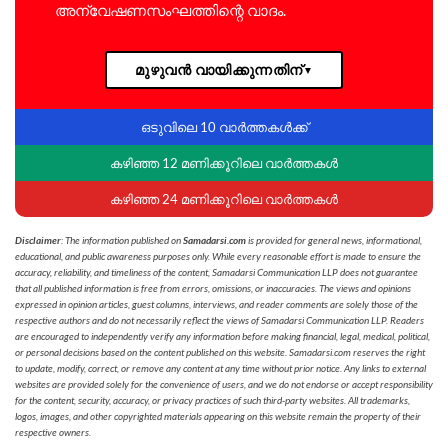
അന്വേഷണസംഘത്തിന്റെ വാദം.
മുഴുവൻ വായിക്കുന്നതിന്
▼
ഒടുവിലെ 10 വാർത്തകൾക്ക്
കഴിഞ്ഞ 12 മണിക്കൂറിലെ വാർത്തകൾ
കഴിഞ്ഞ 24 മണിക്കൂറിലെ വാർത്തകൾ
Disclaimer
: The information published on
Samadarsi.com
is provided for general news, informational,
educational, and public awareness purposes only. While every reasonable effort is made to ensure the
accuracy, reliability, and timeliness of the content, Samadarsi Communication LLP does not guarantee
that all published information is free from errors, omissions, or inaccuracies. The views and opinions
expressed in opinion articles, guest columns, interviews, and reader comments are solely those of the
respective authors and do not necessarily reflect the views of Samadarsi Communication LLP. Readers
are encouraged to independently verify any information before making financial, legal, medical, political,
or personal decisions based on the content published on this website. Samadarsi.com reserves the right
to update, modify, correct, or remove any content at any time without prior notice. Any links to external
websites are provided solely for the convenience of users, and we do not endorse or accept responsibility
for the content, security, accuracy, or privacy practices of such third-party websites. All trademarks,
logos, images, and other copyrighted materials appearing on this website remain the property of their
respective owners.