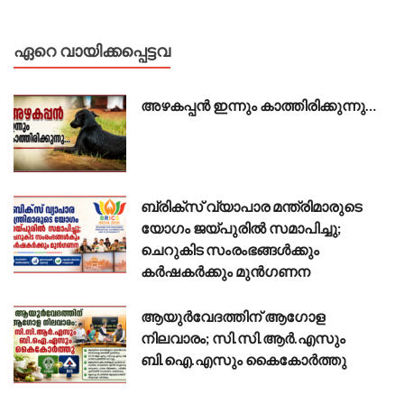
ഏറെ വായിക്കപ്പെട്ടവ
അഴകപ്പൻ ഇന്നും കാത്തിരിക്കുന്നു…
ബ്രിക്സ് വ്യാപാര മന്ത്രിമാരുടെ
യോഗം ജയ്പുരിൽ സമാപിച്ചു;
ചെറുകിട സംരംഭങ്ങൾക്കും
കർഷകർക്കും മുൻഗണന
ആയുർവേദത്തിന് ആഗോള
നിലവാരം; സി.സി.ആർ.എസും
ബി.ഐ.എസും കൈകോർത്തു