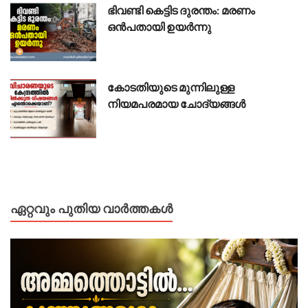
ഭിവണ്ടി കെട്ടിട ദുരന്തം: മരണം
ഒൻപതായി ഉയർന്നു
കോടതിയുടെ മുന്നിലുള്ള
നിയമപരമായ ചോദ്യങ്ങൾ
ഏറ്റവും പുതിയ വാർത്തകൾ