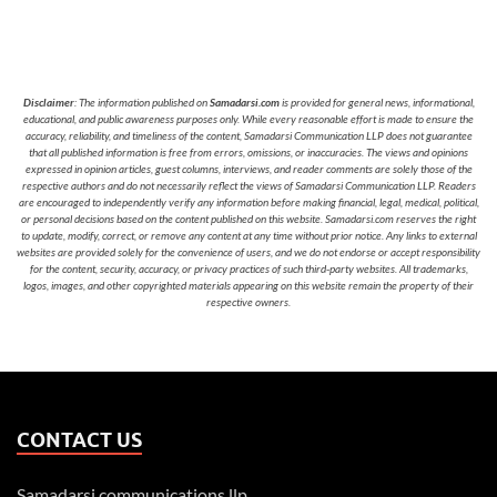
Disclaimer
: The information published on
Samadarsi.com
is provided for general news, informational,
educational, and public awareness purposes only. While every reasonable effort is made to ensure the
accuracy, reliability, and timeliness of the content, Samadarsi Communication LLP does not guarantee
that all published information is free from errors, omissions, or inaccuracies. The views and opinions
expressed in opinion articles, guest columns, interviews, and reader comments are solely those of the
respective authors and do not necessarily reflect the views of Samadarsi Communication LLP. Readers
are encouraged to independently verify any information before making financial, legal, medical, political,
or personal decisions based on the content published on this website. Samadarsi.com reserves the right
to update, modify, correct, or remove any content at any time without prior notice. Any links to external
websites are provided solely for the convenience of users, and we do not endorse or accept responsibility
for the content, security, accuracy, or privacy practices of such third-party websites. All trademarks,
logos, images, and other copyrighted materials appearing on this website remain the property of their
respective owners.
CONTACT US
Samadarsi communications llp