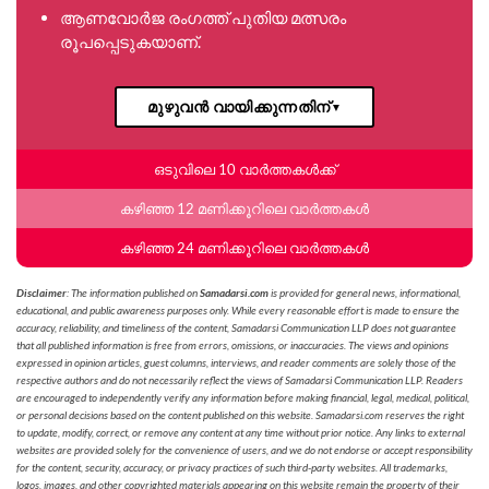
ആണവോർജ രംഗത്ത് പുതിയ മത്സരം
രൂപപ്പെടുകയാണ്.
മുഴുവൻ വായിക്കുന്നതിന്
▼
ഒടുവിലെ 10 വാർത്തകൾക്ക്
കഴിഞ്ഞ 12 മണിക്കൂറിലെ വാർത്തകൾ
കഴിഞ്ഞ 24 മണിക്കൂറിലെ വാർത്തകൾ
Disclaimer
: The information published on
Samadarsi.com
is provided for general news, informational,
educational, and public awareness purposes only. While every reasonable effort is made to ensure the
accuracy, reliability, and timeliness of the content, Samadarsi Communication LLP does not guarantee
that all published information is free from errors, omissions, or inaccuracies. The views and opinions
expressed in opinion articles, guest columns, interviews, and reader comments are solely those of the
respective authors and do not necessarily reflect the views of Samadarsi Communication LLP. Readers
are encouraged to independently verify any information before making financial, legal, medical, political,
or personal decisions based on the content published on this website. Samadarsi.com reserves the right
to update, modify, correct, or remove any content at any time without prior notice. Any links to external
websites are provided solely for the convenience of users, and we do not endorse or accept responsibility
for the content, security, accuracy, or privacy practices of such third-party websites. All trademarks,
logos, images, and other copyrighted materials appearing on this website remain the property of their