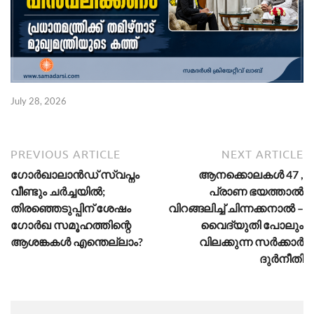
July 28, 2026
PREVIOUS ARTICLE
NEXT ARTICLE
ഗോർഖാലാൻഡ് സ്വപ്നം
ആനക്കൊലകൾ 47 ,
വീണ്ടും ചർച്ചയിൽ;
പ്രാണ ഭയത്താൽ
തിരഞ്ഞെടുപ്പിന് ശേഷം
വിറങ്ങലിച്ച് ചിന്നക്കനാൽ –
ഗോർഖ സമൂഹത്തിന്റെ
വൈദ്യുതി പോലും
ആശങ്കകൾ എന്തെല്ലാം?
വിലക്കുന്ന സർക്കാർ
ദുർനീതി