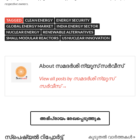
respective owners.
TAGGED
CLEAN ENERGY
ENERGY SECURITY
GLOBAL ENERGY MARKET
INDIA ENERGY SECTOR
NUCLEAR ENERGY
RENEWABLE ALTERNATIVES
SMALL MODULAR REACTORS
US NUCLEAR INNOVATION
About സമദർശി ന്യൂസ് സർവീസ്
View all posts by സമദർശി ന്യൂസ്
സർവീസ് →
അഭിപ്രായം രേഖപ്പെടുത്തുക
സ്പെഷ്യൽ റിപ്പോര്‍ട്ട്
കൂടുതൽ വാർത്തകൾ »