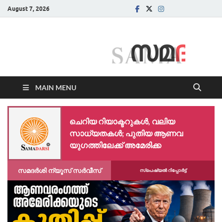
August 7, 2026
Samadarsi.
News Portal
MAIN MENU
ചെറിയ റിയാക്ടറുകൾ, വലിയ
സാധ്യതകൾ; പുതിയ ആണവ
യുഗത്തിലേക്ക് അമേരിക്ക
സമദർശി ന്യൂസ് സർവീസ്
സ്പെഷ്യൽ റിപ്പോര്‍ട്ട്