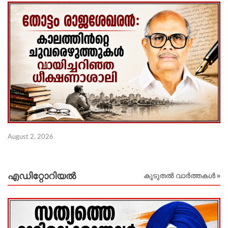
Ju
August 2, 2026
എഡിറ്റോറിയല്‍
കൂടുതൽ വാർത്തകൾ »