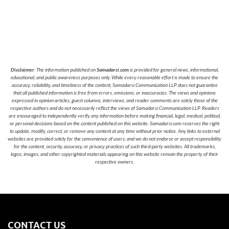
Disclaimer
: The information published on
Samadarsi.com
is provided for general news, informational,
educational, and public awareness purposes only. While every reasonable effort is made to ensure the
accuracy, reliability, and timeliness of the content, Samadarsi Communication LLP does not guarantee
that all published information is free from errors, omissions, or inaccuracies. The views and opinions
expressed in opinion articles, guest columns, interviews, and reader comments are solely those of the
respective authors and do not necessarily reflect the views of Samadarsi Communication LLP. Readers
are encouraged to independently verify any information before making financial, legal, medical, political,
or personal decisions based on the content published on this website. Samadarsi.com reserves the right
to update, modify, correct, or remove any content at any time without prior notice. Any links to external
websites are provided solely for the convenience of users, and we do not endorse or accept responsibility
for the content, security, accuracy, or privacy practices of such third-party websites. All trademarks,
logos, images, and other copyrighted materials appearing on this website remain the property of their
respective owners.
CONTACT US