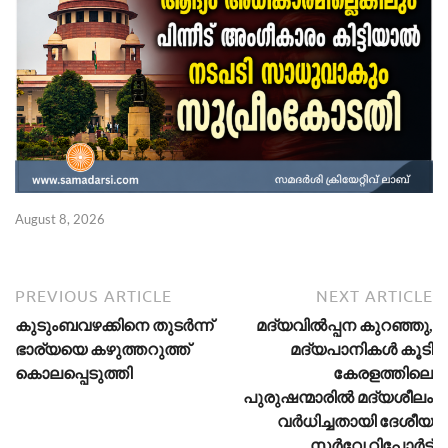
August 8, 2026
Ju
PREVIOUS ARTICLE
NEXT ARTICLE
കുടുംബവഴക്കിനെ തുടർന്ന്
മദ്യവിൽപ്പന കുറഞ്ഞു,
ഭാര്യയെ കഴുത്തറുത്ത്
മദ്യപാനികൾ കൂടി
കൊലപ്പെടുത്തി
കേരളത്തിലെ
പുരുഷന്മാരിൽ മദ്യശീലം
വർധിച്ചതായി ദേശീയ
സർവേ റിപ്പോർട്ട്