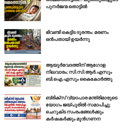
പുനർജന്മ തൊട്ടിൽ
ഭിവണ്ടി കെട്ടിട ദുരന്തം: മരണം
ഒൻപതായി ഉയർന്നു
ആയുർവേദത്തിന് ആഗോള
നിലവാരം; സി.സി.ആർ.എസും
ബി.ഐ.എസും കൈകോർത്തു
ബ്രിക്സ് വ്യാപാര മന്ത്രിമാരുടെ
യോഗം ജയ്പുരിൽ സമാപിച്ചു;
ചെറുകിട സംരംഭങ്ങൾക്കും
കർഷകർക്കും മുൻഗണന