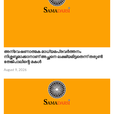
അന്വേഷണാത്മക മാധ്യമപ്രവർത്തനം
നിശ്ശബ്ദമാക്കാനാണ് അച്ഛനെ ലക്ഷ്യമിട്ടതെന്ന് തരുണ്‍
തേജ്പാലിന്റെ മകൾ
August 9, 2026