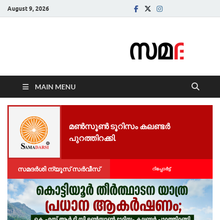
August 9, 2026
Samadarsi.
News Portal
MAIN MENU
മൺസൂൺ ടൂറിസം കലണ്ടർ
പുറത്തിറക്കി.
സമദർശി ന്യൂസ് സർവീസ്
റിപ്പോര്‍ട്ട്