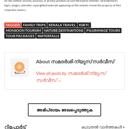
for the content, security, accuracy, or privacy practices of such third-party websites. All trademarks,
logos, images, and other copyrighted materials appearing on this website remain the property of their
respective owners.
TAGGED
FAMILY TRIPS
KERALA TRAVEL
KSRTC
MONSOON TOURISM
NATURE DESTINATIONS
PILGRIMAGE TOURS
TOUR PACKAGES
WATERFALLS
About സമദർശി ന്യൂസ് സർവീസ്
View all posts by സമദർശി ന്യൂസ്
സർവീസ് →
അഭിപ്രായം രേഖപ്പെടുത്തുക
റിപ്പോര്‍ട്ട്
കൂടുതൽ വാർത്തകൾ »