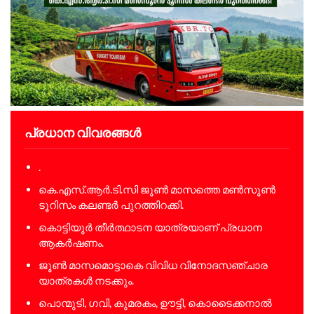
പ്രധാന വിവരങ്ങൾ
.
കെ.എസ്.ആർ.ടി.സി ജൂൺ മാസത്തെ മൺസൂൺ
ടൂറിസം കലണ്ടർ പുറത്തിറക്കി.
കൊട്ടിയൂർ തീർത്ഥാടന യാത്രയാണ് പ്രധാന
ആകർഷണം.
ജൂൺ മാസമൊട്ടാകെ വിവിധ വിനോദസഞ്ചാര
യാത്രകൾ നടക്കും.
പൊന്മുടി, ഗവി, കുമരകം, ഊട്ടി, കൊടൈക്കനാൽ