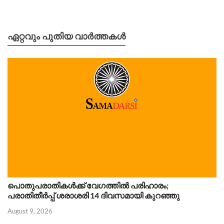
ഏറ്റവും പുതിയ വാർത്തകൾ
പൊതുപരാതികൾക്ക് വേഗത്തിൽ പരിഹാരം;
പരാതിതീർപ്പ് ശരാശരി 14 ദിവസമായി കുറഞ്ഞു
August 9, 2026