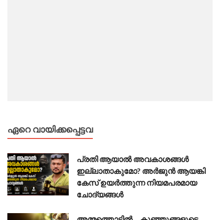
ഏറെ വായിക്കപ്പെട്ടവ
പ്രതി ആയാൽ അവകാശങ്ങൾ
ഇല്ലാതാകുമോ? അർജുൻ ആയങ്കി
കേസ് ഉയർത്തുന്ന നിയമപരമായ
ചോദ്യങ്ങൾ
അമ്മത്തൊട്ടിൽ… കുഞ്ഞുങ്ങളുടെ