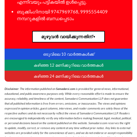
എന്നിവയും പട്ടികയിൽ ഉൾപ്പെട്ടു.
ബുക്കിംഗിനായി 9747969768, 9995554409
നമ്പറുകളിൽ ബന്ധപ്പെടാം
മുഴുവൻ വായിക്കുന്നതിന്
▼
ഒടുവിലെ 10 വാർത്തകൾക്ക്
കഴിഞ്ഞ 12 മണിക്കൂറിലെ വാർത്തകൾ
കഴിഞ്ഞ 24 മണിക്കൂറിലെ വാർത്തകൾ
Disclaimer
: The information published on
Samadarsi.com
is provided for general news, informational,
educational, and public awareness purposes only. While every reasonable effort is made to ensure the
accuracy, reliability, and timeliness of the content, Samadarsi Communication LLP does not guarantee
that all published information is free from errors, omissions, or inaccuracies. The views and opinions
expressed in opinion articles, guest columns, interviews, and reader comments are solely those of the
respective authors and do not necessarily reflect the views of Samadarsi Communication LLP. Readers
are encouraged to independently verify any information before making financial, legal, medical, political,
or personal decisions based on the content published on this website. Samadarsi.com reserves the right
to update, modify, correct, or remove any content at any time without prior notice. Any links to external
websites are provided solely for the convenience of users, and we do not endorse or accept responsibility