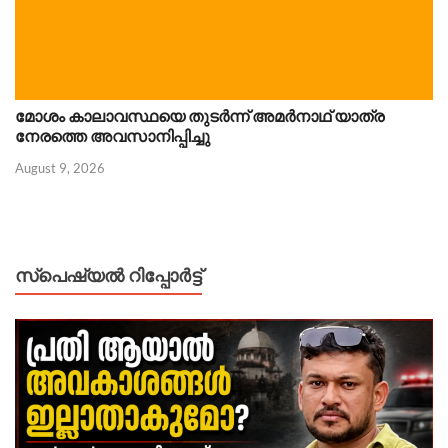
മോശം കാലാവസ്ഥയെ തുടർന്ന് അമർനാഥ് യാത്ര
നേരത്തെ അവസാനിപ്പിച്ചു
August 9, 2026
സ്പെഷ്യൽ റിപ്പോര്‍ട്ട്