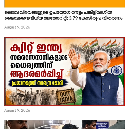
ജൈവ വിഭവങ്ങളുടെ ഉപയോഗ നേട്ടം പങ്കിട്ട് ദേശീയ
ജൈവവൈവിധ്യ അതോറിറ്റി; 3.79 കോടി രൂപ വിതരണം
August 9, 2026
August 9, 2026