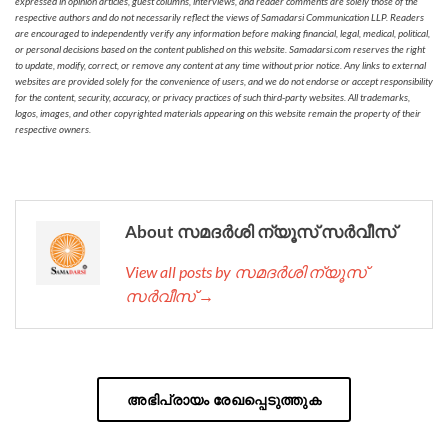
expressed in opinion articles, guest columns, interviews, and reader comments are solely those of the
respective authors and do not necessarily reflect the views of Samadarsi Communication LLP. Readers
are encouraged to independently verify any information before making financial, legal, medical, political,
or personal decisions based on the content published on this website. Samadarsi.com reserves the right
to update, modify, correct, or remove any content at any time without prior notice. Any links to external
websites are provided solely for the convenience of users, and we do not endorse or accept responsibility
for the content, security, accuracy, or privacy practices of such third-party websites. All trademarks,
logos, images, and other copyrighted materials appearing on this website remain the property of their
respective owners.
About സമദർശി ന്യൂസ് സർവീസ്
View all posts by സമദർശി ന്യൂസ്
സർവീസ് →
അഭിപ്രായം രേഖപ്പെടുത്തുക