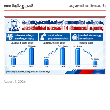
അറിയിപ്പുകള്‍
കൂടുതൽ വാർത്തകൾ »
ജ
August 9, 2026
ജ
ണ
Au