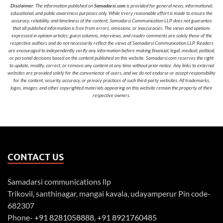
Disclaimer
: The information published on
Samadarsi.com
is provided for general news, informational,
educational, and public awareness purposes only. While every reasonable effort is made to ensure the
accuracy, reliability, and timeliness of the content, Samadarsi Communication LLP does not guarantee
that all published information is free from errors, omissions, or inaccuracies. The views and opinions
expressed in opinion articles, guest columns, interviews, and reader comments are solely those of the
respective authors and do not necessarily reflect the views of Samadarsi Communication LLP. Readers
are encouraged to independently verify any information before making financial, legal, medical, political,
or personal decisions based on the content published on this website. Samadarsi.com reserves the right
to update, modify, correct, or remove any content at any time without prior notice. Any links to external
websites are provided solely for the convenience of users, and we do not endorse or accept responsibility
for the content, security, accuracy, or privacy practices of such third-party websites. All trademarks,
logos, images, and other copyrighted materials appearing on this website remain the property of their
respective owners.
CONTACT US
Samadarsi communications llp
Trikovil, santhinagar, mangai kavala, udayamperur Pin code-
682307
Phone-
+91 8281058888
,
+91 8921760485