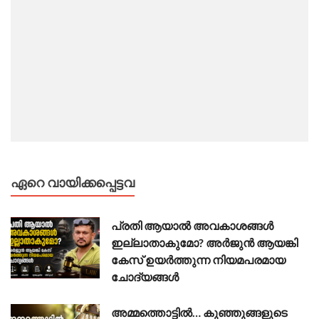
ഏറെ വായിക്കപ്പെട്ടവ
പ്രതി ആയാൽ അവകാശങ്ങൾ
ഇല്ലാതാകുമോ? അർജുൻ ആയങ്കി
കേസ് ഉയർത്തുന്ന നിയമപരമായ
ചോദ്യങ്ങൾ
അമ്മത്തൊട്ടിൽ… കുഞ്ഞുങ്ങളുടെ