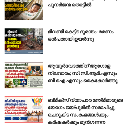
പുനർജന്മ തൊട്ടിൽ
ഭിവണ്ടി കെട്ടിട ദുരന്തം: മരണം
ഒൻപതായി ഉയർന്നു
ആയുർവേദത്തിന് ആഗോള
നിലവാരം; സി.സി.ആർ.എസും
ബി.ഐ.എസും കൈകോർത്തു
ബ്രിക്സ് വ്യാപാര മന്ത്രിമാരുടെ
യോഗം ജയ്പുരിൽ സമാപിച്ചു;
ചെറുകിട സംരംഭങ്ങൾക്കും
കർഷകർക്കും മുൻഗണന