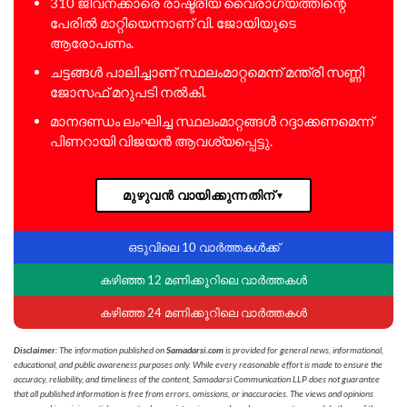
310 ജീവനക്കാരെ രാഷ്ട്രീയ വൈരാഗ്യത്തിന്റെ
പേരിൽ മാറ്റിയെന്നാണ് വി. ജോയിയുടെ
ആരോപണം.
ചട്ടങ്ങൾ പാലിച്ചാണ് സ്ഥലംമാറ്റമെന്ന് മന്ത്രി സണ്ണി
ജോസഫ് മറുപടി നൽകി.
മാനദണ്ഡം ലംഘിച്ച സ്ഥലംമാറ്റങ്ങൾ റദ്ദാക്കണമെന്ന്
പിണറായി വിജയൻ ആവശ്യപ്പെട്ടു.
മുഴുവൻ വായിക്കുന്നതിന്
▼
ഒടുവിലെ 10 വാർത്തകൾക്ക്
കഴിഞ്ഞ 12 മണിക്കൂറിലെ വാർത്തകൾ
കഴിഞ്ഞ 24 മണിക്കൂറിലെ വാർത്തകൾ
Disclaimer
: The information published on
Samadarsi.com
is provided for general news, informational,
educational, and public awareness purposes only. While every reasonable effort is made to ensure the
accuracy, reliability, and timeliness of the content, Samadarsi Communication LLP does not guarantee
that all published information is free from errors, omissions, or inaccuracies. The views and opinions