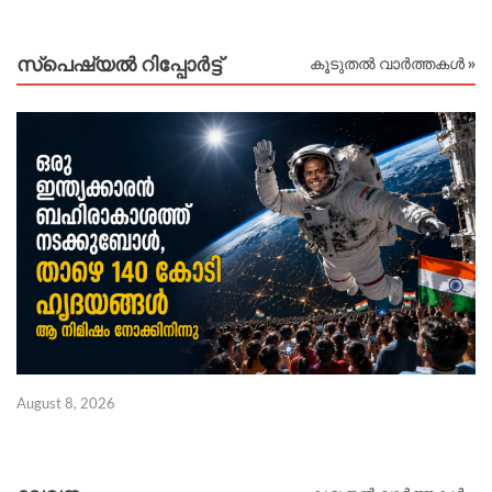
സ്പെഷ്യൽ റിപ്പോര്‍ട്ട്
കൂടുതൽ വാർത്തകൾ »
August 8, 2026
Au