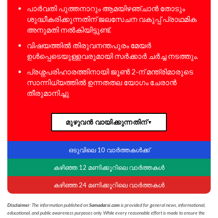
പാർവതി പുത്തനാറും ആമയിഴഞ്ചാൻ തോടും
ശുദ്ധീകരിക്കുന്നതിന് ജലസേചന വകുപ്പ് പ്രാഥമിക
അനുമതി നൽകിയിട്ടുണ്ട്.
വിഷയത്തിൽ തിരുവനന്തപുരം മേയർ
ഉൾപ്പെടെയുള്ളവരുമായി സർക്കാർ ചർച്ച നടത്തും.
പ്രശ്നപരിഹാരത്തിനായി ജൂൺ 2-ന് മന്ത്രിമാരുടെ
സാന്നിധ്യത്തിൽ ഉന്നതതല യോഗം ചേരാൻ
തീരുമാനിച്ചു
മുഴുവൻ വായിക്കുന്നതിന്
▼
ഒടുവിലെ 10 വാർത്തകൾക്ക്
കഴിഞ്ഞ 12 മണിക്കൂറിലെ വാർത്തകൾ
കഴിഞ്ഞ 24 മണിക്കൂറിലെ വാർത്തകൾ
Disclaimer
: The information published on
Samadarsi.com
is provided for general news, informational,
educational, and public awareness purposes only. While every reasonable effort is made to ensure the