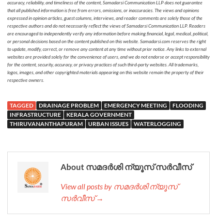
accuracy, reliability, and timeliness of the content, Samadarsi Communication LLP does not guarantee
that all published information is free from errors, omissions, or inaccuracies. The views and opinions
expressed in opinion articles, guest columns, interviews, and reader comments are solely those of the
respective authors and do not necessarily reflect the views of Samadarsi Communication LLP. Readers
are encouraged to independently verify any information before making financial, legal, medical, political,
or personal decisions based on the content published on this website. Samadarsi.com reserves the right
to update, modify, correct, or remove any content at any time without prior notice. Any links to external
websites are provided solely for the convenience of users, and we do not endorse or accept responsibility
for the content, security, accuracy, or privacy practices of such third-party websites. All trademarks,
logos, images, and other copyrighted materials appearing on this website remain the property of their
respective owners.
TAGGED
DRAINAGE PROBLEM
EMERGENCY MEETING
FLOODING
INFRASTRUCTURE
KERALA GOVERNMENT
THIRUVANANTHAPURAM
URBAN ISSUES
WATERLOGGING
About സമദർശി ന്യൂസ് സർവീസ്
View all posts by സമദർശി ന്യൂസ്
സർവീസ് →