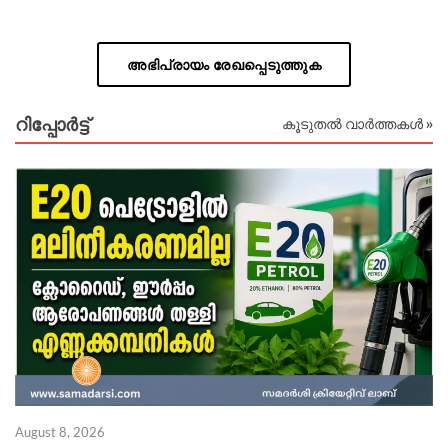
അഭിപ്രായം രേഖപ്പെടുത്തുക
റിപ്പോര്‍ട്ട്
കൂടുതൽ വാർത്തകൾ »
August 8, 2026
Au