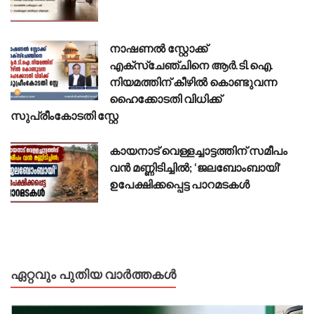
നാഷണൽ സ്റ്റോക്ക്
എക്സ്ചേഞ്ചിനെ ആർ.ടി.ഐ.
നിയമത്തിന് കീഴിൽ കൊണ്ടുവന്ന
ഹൈക്കോടതി വിധിക്ക്
സുപ്രീംകോടതി സ്റ്റേ
കായനാട് വെള്ളച്ചാട്ടത്തിന് സമീപം
വൻ മണ്ണിടിച്ചിൽ; ‘ജലബോംബായി’
ഉപേക്ഷിക്കപ്പെട്ട പാറമടകൾ
ഏറ്റവും പുതിയ വാർത്തകൾ