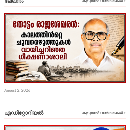
ലേഖനം
കൂടുതൽ വാർത്തകൾ »
Ju
August 2, 2026
എഡിറ്റോറിയല്‍
കൂടുതൽ വാർത്തകൾ »