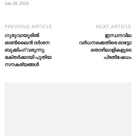
July 28, 2026
PREVIOUS ARTICLE
NEXT ARTICLE
ഗുരുവായൂരിൽ
ഇന്ധനവില
ഓൺലൈൻ ദർശന
വർധനക്കെതിരെ ഓട്ടോ
ബുക്കിംഗ് വരുന്നു;
തൊഴിലാളികളുടെ
ഭക്തർക്കായി പുതിയ
പ്രതിഷേധം
സൗകര്യങ്ങൾ