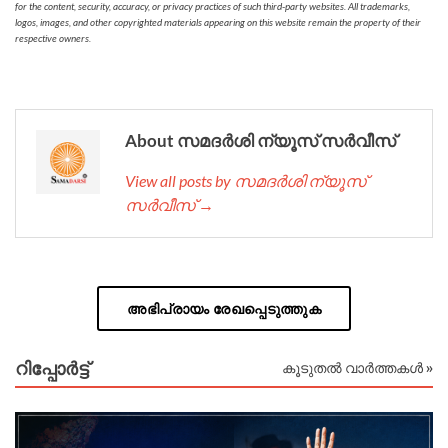
for the content, security, accuracy, or privacy practices of such third-party websites. All trademarks,
logos, images, and other copyrighted materials appearing on this website remain the property of their
respective owners.
About സമദർശി ന്യൂസ് സർവീസ്
View all posts by സമദർശി ന്യൂസ്
സർവീസ് →
അഭിപ്രായം രേഖപ്പെടുത്തുക
റിപ്പോര്‍ട്ട്
കൂടുതൽ വാർത്തകൾ »