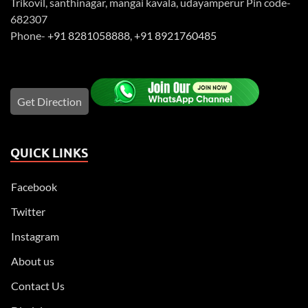
Trikovil, santhinagar, mangai kavala, udayamperur Pin code-
682307
Phone-
+91 8281058888
,
+91 8921760485
Get Direction
QUICK LINKS
Facebook
Twitter
Instagram
About us
Contact Us