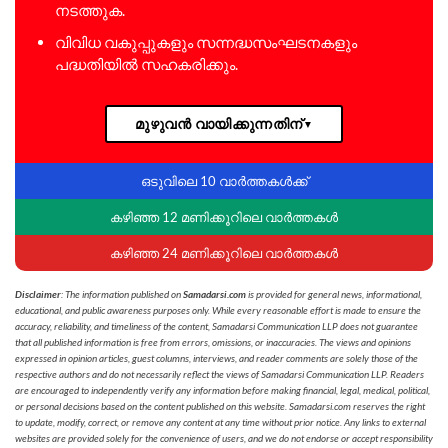
നടത്തുക.
വിവിധ വകുപ്പുകളും സന്നദ്ധസംഘടനകളും
പദ്ധതിയിൽ സഹകരിക്കും.
മുഴുവൻ വായിക്കുന്നതിന്
▼
ഒടുവിലെ 10 വാർത്തകൾക്ക്
കഴിഞ്ഞ 12 മണിക്കൂറിലെ വാർത്തകൾ
കഴിഞ്ഞ 24 മണിക്കൂറിലെ വാർത്തകൾ
Disclaimer
: The information published on
Samadarsi.com
is provided for general news, informational,
educational, and public awareness purposes only. While every reasonable effort is made to ensure the
accuracy, reliability, and timeliness of the content, Samadarsi Communication LLP does not guarantee
that all published information is free from errors, omissions, or inaccuracies. The views and opinions
expressed in opinion articles, guest columns, interviews, and reader comments are solely those of the
respective authors and do not necessarily reflect the views of Samadarsi Communication LLP. Readers
are encouraged to independently verify any information before making financial, legal, medical, political,
or personal decisions based on the content published on this website. Samadarsi.com reserves the right
to update, modify, correct, or remove any content at any time without prior notice. Any links to external
websites are provided solely for the convenience of users, and we do not endorse or accept responsibility