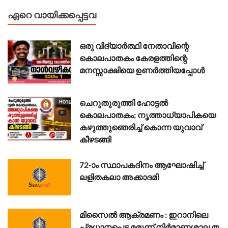
ഏറെ വായിക്കപ്പെട്ടവ
ഒരു വിദ്യാർത്ഥി നേതാവിന്റെ
കൊലപാതകം കേരളത്തിന്റെ
മനസ്സാക്ഷിയെ ഉണർത്തിയപ്പോൾ
ചെറുതുരുത്തി ഹോട്ടൽ
കൊലപാതകം; നൃത്താധ്യാപികയെ
കഴുത്തുഞെരിച്ച് കൊന്ന യുവാവ്
കീഴടങ്ങി
72-ാം സ്ഥാപകദിനം ആഘോഷിച്ച്
ലളിതകലാ അക്കാദമി
മി​സൈ​ൽ ആ​ക്ര​മ​ണം : ഇ​റാ​നി​ലെ
പ്ര​ധാ​ന​പ്പെ​ട്ട മ​രു​ന്ന് നി​ര്‍​മാ​ണ​ശാ​ല ത​