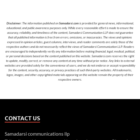
Disclaimer
: The information published on
Samadarsi.com
is provided for general news, informational,
educational, and public awareness purposes only. While every reasonable effort is made to ensure the
accuracy, reliability, and timeliness of the content, Samadarsi Communication LLP does not guarantee
that all published information is free from errors, omissions, or inaccuracies. The views and opinions
expressed in opinion articles, guest columns, interviews, and reader comments are solely those of the
respective authors and do not necessarily reflect the views of Samadarsi Communication LLP. Readers
are encouraged to independently verify any information before making financial, legal, medical, political,
or personal decisions based on the content published on this website. Samadarsi.com reserves the right
to update, modify, correct, or remove any content at any time without prior notice. Any links to external
websites are provided solely for the convenience of users, and we do not endorse or accept responsibility
for the content, security, accuracy, or privacy practices of such third-party websites. All trademarks,
logos, images, and other copyrighted materials appearing on this website remain the property of their
respective owners.
CONTACT US
Samadarsi communications llp