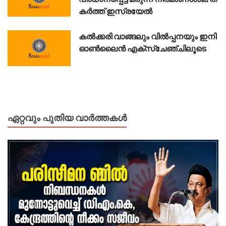
ക​ർ​ത്ത് ഇ​സ്ര​യേ​ൽ
കൽക്കരി വാങ്ങലും വിൽപ്പനയും ഇനി
ഓൺലൈൻ എക്സ്ചേഞ്ചിലൂടെ
ഏറ്റവും പുതിയ വാർത്തകൾ