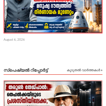
August 6, 2026
Au
സ്പെഷ്യൽ റിപ്പോര്‍ട്ട്
കൂടുതൽ വാർത്തകൾ »