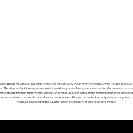
nformational, educational, and public awareness purposes only. While every reasonable effort is made to ensure t
cies. The views and opinions expressed in opinion articles, guest columns, interviews, and reader comments are sol
 making financial, legal, medical, political, or personal decisions based on the content published on this websi
nvenience of users, and we do not endorse or accept responsibility for the content, security, accuracy, or privacy
materials appearing on this website remain the property of their respective owners.