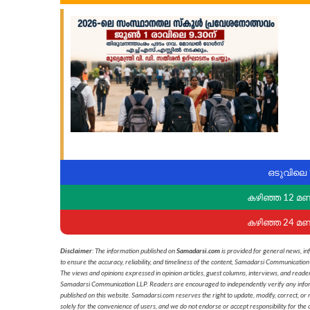
ഒടുവിലെ 
കഴിഞ്ഞ 12 മ
കഴിഞ്ഞ 24 മ
Disclaimer
: The information published on
Samadarsi.com
is provided for general news, in
to ensure the accuracy, reliability, and timeliness of the content, Samadarsi Communication
The views and opinions expressed in opinion articles, guest columns, interviews, and reade
Samadarsi Communication LLP. Readers are encouraged to independently verify any informati
published on this website. Samadarsi.com reserves the right to update, modify, correct, or
solely for the convenience of users, and we do not endorse or accept responsibility for the c