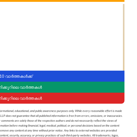
10 വാർത്തകൾക്ക്
ണിക്കൂറിലെ വാർത്തകൾ
ണിക്കൂറിലെ വാർത്തകൾ
formational, educational, and public awareness purposes only. While every reasonable effort is made
 LLP does not guarantee that all published information is free from errors, omissions, or inaccuracies.
r comments are solely those of the respective authors and do not necessarily reflect the views of
on before making financial, legal, medical, political, or personal decisions based on the content
 remove any content at any time without prior notice. Any links to external websites are provided
ontent, security, accuracy, or privacy practices of such third-party websites. All trademarks, logos,