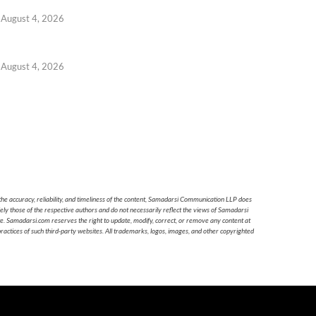
August 4, 2026
August 4, 2026
he accuracy, reliability, and timeliness of the content, Samadarsi Communication LLP does
ely those of the respective authors and do not necessarily reflect the views of Samadarsi
te. Samadarsi.com reserves the right to update, modify, correct, or remove any content at
 practices of such third-party websites. All trademarks, logos, images, and other copyrighted