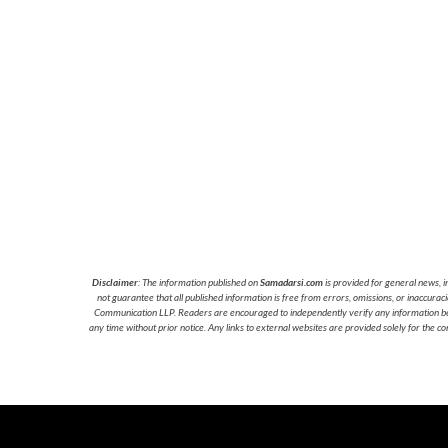
Disclaimer
: The information published on
Samadarsi.com
is provided for general news, i
not guarantee that all published information is free from errors, omissions, or inaccura
Communication LLP. Readers are encouraged to independently verify any information before
any time without prior notice. Any links to external websites are provided solely for the co