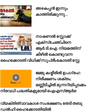
അഴകപ്പൻ ഇന്നും
കാത്തിരിക്കുന്നു…
നാഷണൽ സ്റ്റോക്ക്
എക്സ്ചേഞ്ചിനെ
ആർ.ടി.ഐ. നിയമത്തിന്
കീഴിൽ കൊണ്ടുവന്ന
ഹൈക്കോടതി വിധിക്ക് സുപ്രീംകോടതി സ്റ്റേ
ജമ്മു കശ്മീരിൽ ഉപഗ്രഹ
നിരീക്ഷണം ശക്തം;
മണ്ണിടിച്ചിൽ മുന്നറിയിപ്പടക്കം
നിരവധി പദ്ധതികളുമായി ഐഎസ്ആർഒ
വ്യക്തിത്വാവകാശ സംരക്ഷണം തേടി തബു
ഡൽഹി ഹൈക്കോടതിയിൽ