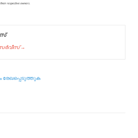
 their respective owners.
സ്
് സർവീസ് →
 രേഖപ്പെടുത്തുക