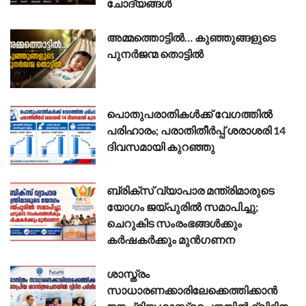
ചോദ്യങ്ങൾ
അമ്മത്തൊട്ടിൽ… കുഞ്ഞുങ്ങളുടെ
പുനർജന്മ തൊട്ടിൽ
പൊതുപരാതികൾക്ക് വേഗത്തിൽ
പരിഹാരം; പരാതിതീർപ്പ് ശരാശരി 14
ദിവസമായി കുറഞ്ഞു
ബ്രിക്സ് വ്യാപാര മന്ത്രിമാരുടെ
യോഗം ജയ്പുരിൽ സമാപിച്ചു;
ചെറുകിട സംരംഭങ്ങൾക്കും
കർഷകർക്കും മുൻഗണന
ശാസ്ത്രം
സാധാരണക്കാരിലേക്കെത്തിക്കാൻ