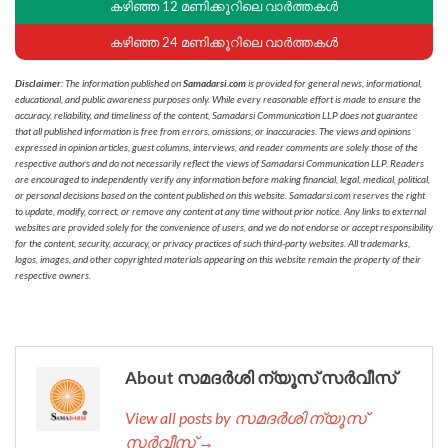
കഴിഞ്ഞ 12 മണിക്കൂറിലെ വാർത്തകൾ
കഴിഞ്ഞ 24 മണിക്കൂറിലെ വാർത്തകൾ
Disclaimer
: The information published on
Samadarsi.com
is provided for general news, informational,
educational, and public awareness purposes only. While every reasonable effort is made to ensure the
accuracy, reliability, and timeliness of the content, Samadarsi Communication LLP does not guarantee
that all published information is free from errors, omissions, or inaccuracies. The views and opinions
expressed in opinion articles, guest columns, interviews, and reader comments are solely those of the
respective authors and do not necessarily reflect the views of Samadarsi Communication LLP. Readers
are encouraged to independently verify any information before making financial, legal, medical, political,
or personal decisions based on the content published on this website. Samadarsi.com reserves the right
to update, modify, correct, or remove any content at any time without prior notice. Any links to external
websites are provided solely for the convenience of users, and we do not endorse or accept responsibility
for the content, security, accuracy, or privacy practices of such third-party websites. All trademarks,
logos, images, and other copyrighted materials appearing on this website remain the property of their
respective owners.
About സമദർശി ന്യൂസ് സർവീസ്
View all posts by സമദർശി ന്യൂസ്
സർവീസ് →