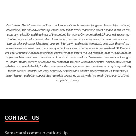
Disclaimer
: The information published on
Samadarsi.com
is provided for general news, informational,
educational, and public awareness purposes only. While every reasonable effort is made to ensure the
accuracy, reliability, and timeliness of the content, Samadarsi Communication LLP does not guarantee
that all published information is free from errors, omissions, or inaccuracies. The views and opinions
expressed in opinion articles, guest columns, interviews, and reader comments are solely those of the
respective authors and do not necessarily reflect the views of Samadarsi Communication LLP. Readers
are encouraged to independently verify any information before making financial, legal, medical, political,
or personal decisions based on the content published on this website. Samadarsi.com reserves the right
to update, modify, correct, or remove any content at any time without prior notice. Any links to external
websites are provided solely for the convenience of users, and we do not endorse or accept responsibility
for the content, security, accuracy, or privacy practices of such third-party websites. All trademarks,
logos, images, and other copyrighted materials appearing on this website remain the property of their
respective owners.
CONTACT US
Samadarsi communications llp