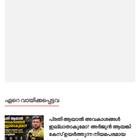
ഏറെ വായിക്കപ്പെട്ടവ
പ്രതി ആയാൽ അവകാശങ്ങൾ
ഇല്ലാതാകുമോ? അർജുൻ ആയങ്കി
കേസ് ഉയർത്തുന്ന നിയമപരമായ