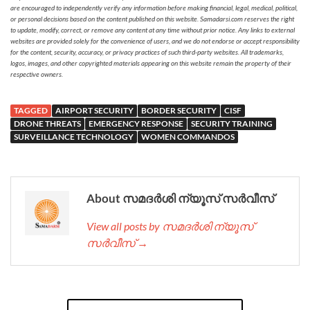
are encouraged to independently verify any information before making financial, legal, medical, political,
or personal decisions based on the content published on this website. Samadarsi.com reserves the right
to update, modify, correct, or remove any content at any time without prior notice. Any links to external
websites are provided solely for the convenience of users, and we do not endorse or accept responsibility
for the content, security, accuracy, or privacy practices of such third-party websites. All trademarks,
logos, images, and other copyrighted materials appearing on this website remain the property of their
respective owners.
TAGGED
AIRPORT SECURITY
BORDER SECURITY
CISF
DRONE THREATS
EMERGENCY RESPONSE
SECURITY TRAINING
SURVEILLANCE TECHNOLOGY
WOMEN COMMANDOS
About സമദർശി ന്യൂസ് സർവീസ്
View all posts by സമദർശി ന്യൂസ്
സർവീസ് →