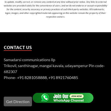
to update, modify, correct, or remove any content at any time without prior notice. Any links to external
websites are provided solely for the convenience of users, and we do not endorse or accept responsibility
for the content, security, accuracy, or privacy practices of such third-party websites. All trademarks,
logos, images, and other copyrighted materials appearing on this website remain the property of their
respective owners.
CONTACT US
Samadarsi communications llp
Trikovil, santhinagar, mangai kavala, udayamperur Pin code-
682307
Phone-
+91 8281058888
,
+91 8921760485
Get Direction