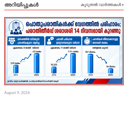
അറിയിപ്പുകള്‍
കൂടുതൽ വാർത്തകൾ »
ജ
August 9, 2026
ജ
ണ
Au