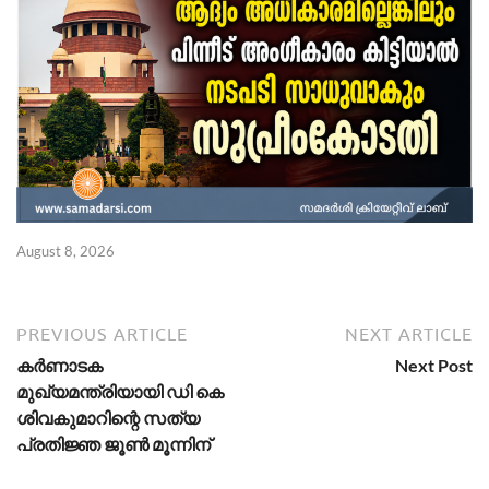
August 8, 2026
Ju
PREVIOUS ARTICLE
NEXT ARTICLE
കര്‍ണാടക
Next Post
മുഖ്യമന്ത്രിയായി ഡി കെ
ശിവകുമാറിന്റെ സത്യ
പ്രതിജ്ഞ ജൂണ്‍ മൂന്നിന്