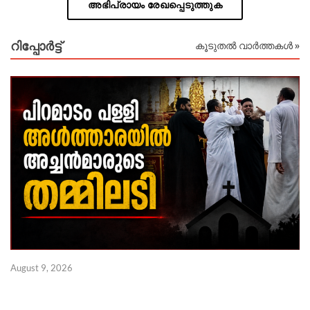
അഭിപ്രായം രേഖപ്പെടുത്തുക
റിപ്പോര്‍ട്ട്
കൂടുതൽ വാർത്തകൾ »
August 9, 2026
Au