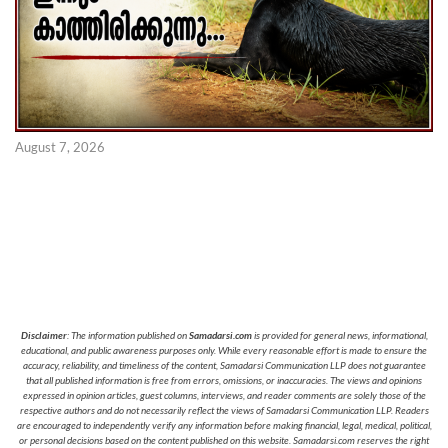
August 7, 2026
Disclaimer
: The information published on
Samadarsi.com
is provided for general news, informational,
educational, and public awareness purposes only. While every reasonable effort is made to ensure the
accuracy, reliability, and timeliness of the content, Samadarsi Communication LLP does not guarantee
that all published information is free from errors, omissions, or inaccuracies. The views and opinions
expressed in opinion articles, guest columns, interviews, and reader comments are solely those of the
respective authors and do not necessarily reflect the views of Samadarsi Communication LLP. Readers
are encouraged to independently verify any information before making financial, legal, medical, political,
or personal decisions based on the content published on this website. Samadarsi.com reserves the right