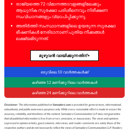
രാജ്യത്തെ 72 വിമാനത്താവളങ്ങളിലേക്കും
ആധുനിക സുരക്ഷാ പരിശീലനവും നിരീക്ഷണ
സംവിധാനങ്ങളും വ്യാപിപ്പിക്കുന്നു.
അതിർത്തി സംസ്ഥാനങ്ങളിലെ ഉയരുന്ന സുരക്ഷാ
ഭീഷണികൾ നേരിടാനാണ് പുതിയ നീക്കങ്ങൾ
ലക്ഷ്യമിടുന്നത്.
മുഴുവൻ വായിക്കുന്നതിന്
▼
ഒടുവിലെ 10 വാർത്തകൾക്ക്
കഴിഞ്ഞ 12 മണിക്കൂറിലെ വാർത്തകൾ
കഴിഞ്ഞ 24 മണിക്കൂറിലെ വാർത്തകൾ
Disclaimer
: The information published on
Samadarsi.com
is provided for general news, informational,
educational, and public awareness purposes only. While every reasonable effort is made to ensure the
accuracy, reliability, and timeliness of the content, Samadarsi Communication LLP does not guarantee
that all published information is free from errors, omissions, or inaccuracies. The views and opinions
expressed in opinion articles, guest columns, interviews, and reader comments are solely those of the
respective authors and do not necessarily reflect the views of Samadarsi Communication LLP. Readers