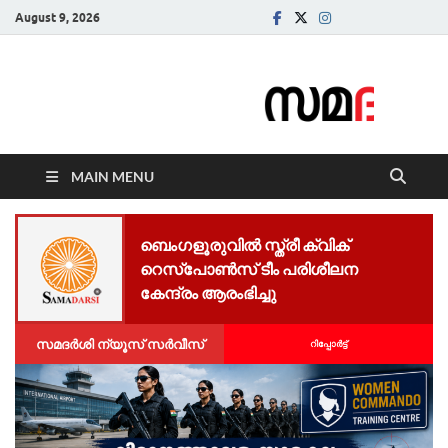
August 9, 2026
Samadarsi.
News Portal
MAIN MENU
ബെംഗളൂരുവിൽ സ്ത്രീ ക്വിക്
റെസ്പോൺസ് ടീം പരിശീലന
കേന്ദ്രം ആരംഭിച്ചു
സമദർശി ന്യൂസ് സർവീസ്
റിപ്പോര്‍ട്ട്