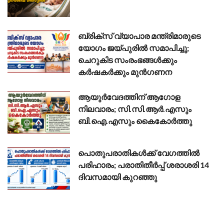
ബ്രിക്സ് വ്യാപാര മന്ത്രിമാരുടെ
യോഗം ജയ്പുരിൽ സമാപിച്ചു;
ചെറുകിട സംരംഭങ്ങൾക്കും
കർഷകർക്കും മുൻഗണന
ആയുർവേദത്തിന് ആഗോള
നിലവാരം; സി.സി.ആർ.എസും
ബി.ഐ.എസും കൈകോർത്തു
പൊതുപരാതികൾക്ക് വേഗത്തിൽ
പരിഹാരം; പരാതിതീർപ്പ് ശരാശരി 14
ദിവസമായി കുറഞ്ഞു