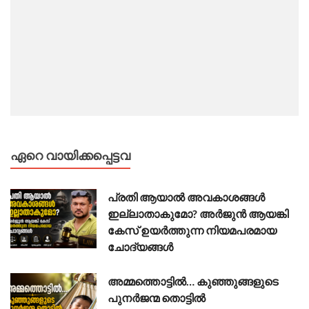
ഏറെ വായിക്കപ്പെട്ടവ
പ്രതി ആയാൽ അവകാശങ്ങൾ
ഇല്ലാതാകുമോ? അർജുൻ ആയങ്കി
കേസ് ഉയർത്തുന്ന നിയമപരമായ
ചോദ്യങ്ങൾ
അമ്മത്തൊട്ടിൽ… കുഞ്ഞുങ്ങളുടെ
പുനർജന്മ തൊട്ടിൽ