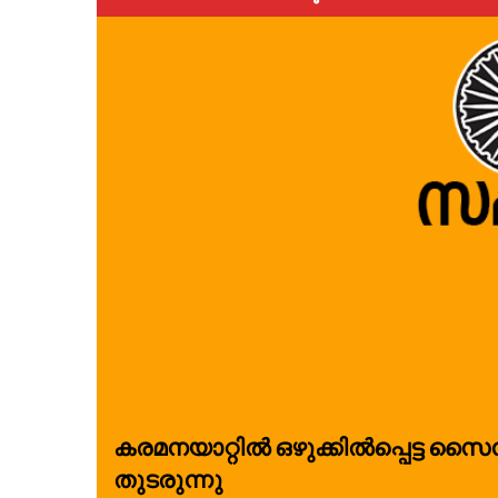
കരമനയാറ്റിൽ ഒഴുക്കിൽപ്പെട്ട സ
തുടരുന്നു