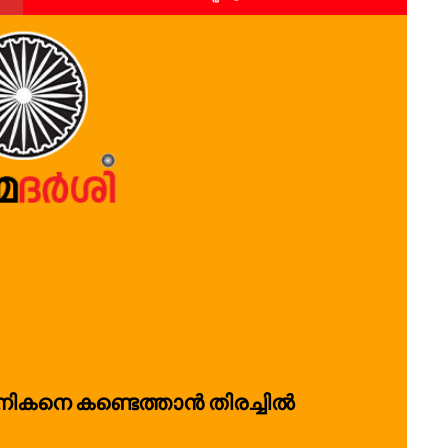
ൈനികനെ കണ്ടെത്താൻ തിരച്ചിൽ