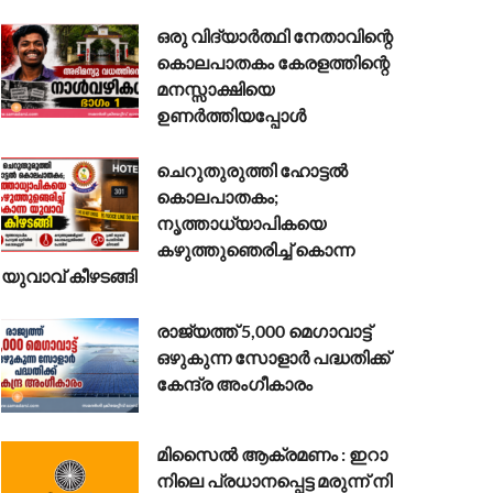
ഒരു വിദ്യാർത്ഥി നേതാവിന്റെ
കൊലപാതകം കേരളത്തിന്റെ
മനസ്സാക്ഷിയെ
ഉണർത്തിയപ്പോൾ
ചെറുതുരുത്തി ഹോട്ടൽ
കൊലപാതകം;
നൃത്താധ്യാപികയെ
കഴുത്തുഞെരിച്ച് കൊന്ന
യുവാവ് കീഴടങ്ങി
രാജ്യത്ത് 5,000 മെഗാവാട്ട്
ഒഴുകുന്ന സോളാർ പദ്ധതിക്ക്
കേന്ദ്ര അംഗീകാരം
മി​സൈ​ൽ ആ​ക്ര​മ​ണം : ഇ​റാ​
നി​ലെ പ്ര​ധാ​ന​പ്പെ​ട്ട മ​രു​ന്ന് നി​