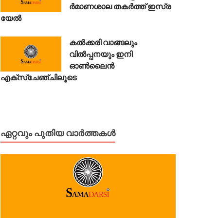
ര്‍​മാ​ണ​ശാ​ല ത​ക​ർ​ത്ത് ഇ​സ്ര​
യേ​ൽ
കൽക്കരി വാങ്ങലും
വിൽപ്പനയും ഇനി
ഓൺലൈൻ
എക്സ്ചേഞ്ചിലൂടെ
ഏറ്റവും പുതിയ വാർത്തകൾ