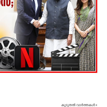
ഇന്റ
August
കൂടുതൽ വാർത്തകൾ »