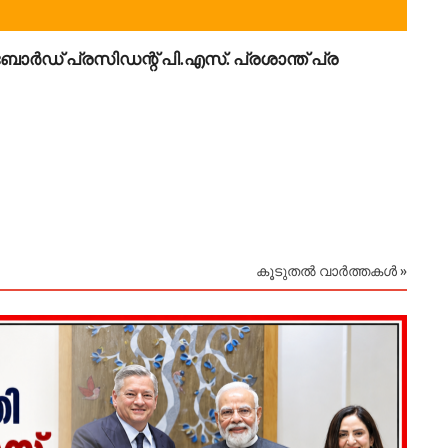
ോർഡ് പ്രസിഡന്റ് പി.എസ്. പ്രശാന്ത് പ്ര
August
കൂടുതൽ വാർത്തകൾ »