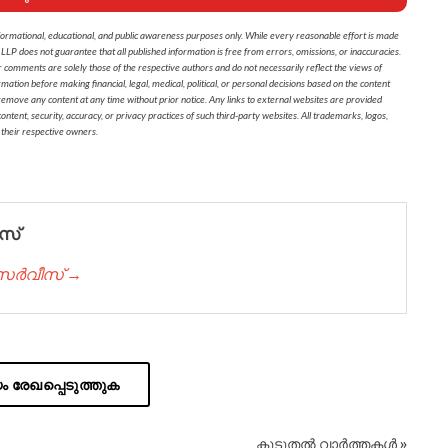
formational, educational, and public awareness purposes only. While every reasonable effort is made
 LLP does not guarantee that all published information is free from errors, omissions, or inaccuracies.
r comments are solely those of the respective authors and do not necessarily reflect the views of
on before making financial, legal, medical, political, or personal decisions based on the content
 remove any content at any time without prior notice. Any links to external websites are provided
ontent, security, accuracy, or privacy practices of such third-party websites. All trademarks, logos,
 their respective owners.
സ്
് സർവീസ് →
 രേഖപ്പെടുത്തുക
കൂടുതൽ വാർത്തകൾ »