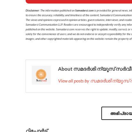
Disclaimer
: The information published on
Samadarsi.com
is provided for general news, in
to ensure the accuracy, reliability, and timeliness of the content, Samadarsi Communication
The views and opinions expressed in opinion articles, guest columns, interviews, and reade
Samadarsi Communication LLP. Readers are encouraged to independently verify any informati
published on this website. Samadarsi.com reserves the right to update, modify, correct, or
solely for the convenience of users, and we do not endorse or accept responsibility for the c
images, and other copyrighted materials appearing on this website remain the property of
About സമദർശി ന്യൂസ് സർവീ
View all posts by സമദർശി ന്യൂസ
അഭിപ്രായം
റിപ്പോര്‍ട്ട്