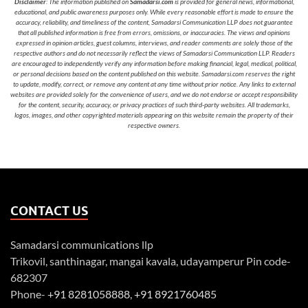
Disclaimer
: The information published on
Samadarsi.com
is provided for general news, informational,
educational, and public awareness purposes only. While every reasonable effort is made to ensure the
accuracy, reliability, and timeliness of the content, Samadarsi Communication LLP does not guarantee
that all published information is free from errors, omissions, or inaccuracies. The views and opinions
expressed in opinion articles, guest columns, interviews, and reader comments are solely those of the
respective authors and do not necessarily reflect the views of Samadarsi Communication LLP. Readers
are encouraged to independently verify any information before making financial, legal, medical, political,
or personal decisions based on the content published on this website. Samadarsi.com reserves the right
to update, modify, correct, or remove any content at any time without prior notice. Any links to external
websites are provided solely for the convenience of users, and we do not endorse or accept responsibility
for the content, security, accuracy, or privacy practices of such third-party websites. All trademarks,
logos, images, and other copyrighted materials appearing on this website remain the property of their
respective owners.
CONTACT US
Samadarsi communications llp
Trikovil, santhinagar, mangai kavala, udayamperur Pin code-
682307
Phone-
+91 8281058888
,
+91 8921760485