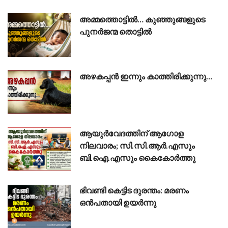
അമ്മത്തൊട്ടിൽ… കുഞ്ഞുങ്ങളുടെ
പുനർജന്മ തൊട്ടിൽ
അഴകപ്പൻ ഇന്നും കാത്തിരിക്കുന്നു…
ആയുർവേദത്തിന് ആഗോള
നിലവാരം; സി.സി.ആർ.എസും
ബി.ഐ.എസും കൈകോർത്തു
ഭിവണ്ടി കെട്ടിട ദുരന്തം: മരണം
ഒൻപതായി ഉയർന്നു