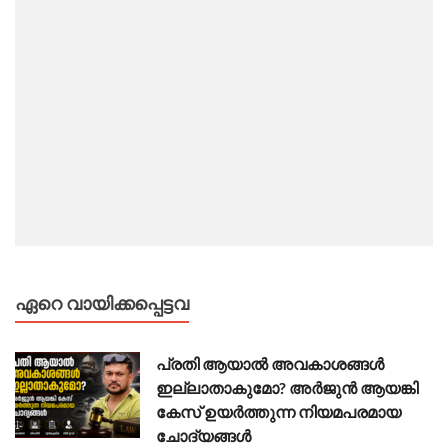
ഏറെ വായിക്കപ്പെട്ടവ
പ്രതി ആയാൽ അവകാശങ്ങൾ
ഇല്ലാതാകുമോ? അർജുൻ ആയങ്കി
കേസ് ഉയർത്തുന്ന നിയമപരമായ
ചോദ്യങ്ങൾ