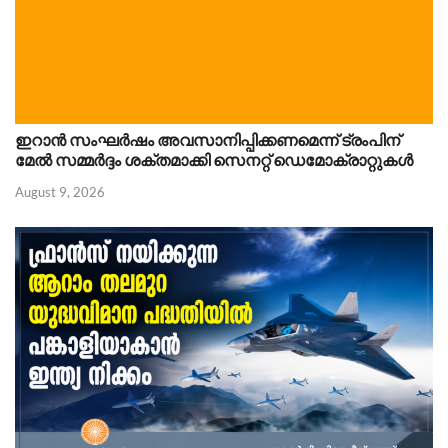
ഇറാൻ സംഘർഷം അവസാനിപ്പിക്കണമെന്ന് ട്രംപിന്
മേൽ സമ്മർദ്ദം ശക്തമാക്കി സെനറ്റ് ഡെമോക്രാറ്റുകൾ
August 9, 2026