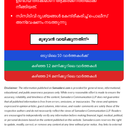
ഉണ്ടായ തർക്കമാണ് ആക്രമണത്തിലേക്ക്
നീങ്ങിയത്.
സിസിടിവി ദൃശ്യങ്ങൾ കേന്ദ്രീകരിച്ച് പൊലീസ്
അന്വേഷണം നടത്തുന്നു
മുഴുവൻ വായിക്കുന്നതിന്
▼
ഒടുവിലെ 10 വാർത്തകൾക്ക്
കഴിഞ്ഞ 12 മണിക്കൂറിലെ വാർത്തകൾ
കഴിഞ്ഞ 24 മണിക്കൂറിലെ വാർത്തകൾ
Disclaimer
: The information published on
Samadarsi.com
is provided for general news, informational,
educational, and public awareness purposes only. While every reasonable effort is made to ensure the
accuracy, reliability, and timeliness of the content, Samadarsi Communication LLP does not guarantee
that all published information is free from errors, omissions, or inaccuracies. The views and opinions
expressed in opinion articles, guest columns, interviews, and reader comments are solely those of the
respective authors and do not necessarily reflect the views of Samadarsi Communication LLP. Readers
are encouraged to independently verify any information before making financial, legal, medical, political,
or personal decisions based on the content published on this website. Samadarsi.com reserves the right
to update, modify, correct, or remove any content at any time without prior notice. Any links to external