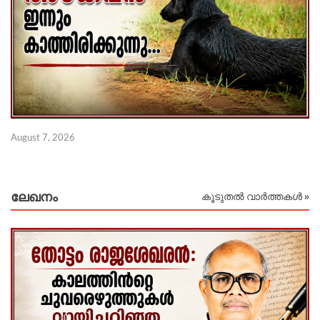
August 7, 2026
Au
ലേഖനം
കൂടുതൽ വാർത്തകൾ »