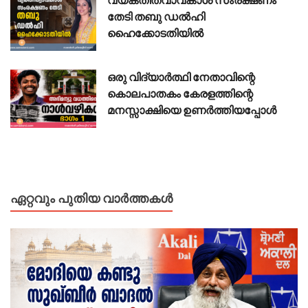
തേടി തബു ഡൽഹി
ഹൈക്കോടതിയിൽ
ഒരു വിദ്യാർത്ഥി നേതാവിന്റെ
കൊലപാതകം കേരളത്തിന്റെ
മനസ്സാക്ഷിയെ ഉണർത്തിയപ്പോൾ
ഏറ്റവും പുതിയ വാർത്തകൾ