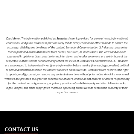
Disclaimer
: The information published on
Samadarsi.com
is provided for general news, informational,
educational, and public awareness purposes only. While every reasonable effort is made to ensure the
accuracy, reliability, and timeliness of the content, Samadarsi Communication LLP does not guarantee
that all published information is free from errors, omissions, or inaccuracies. The views and opinions
expressed in opinion articles, guest columns, interviews, and reader comments are solely those of the
respective authors and do not necessarily reflect the views of Samadarsi Communication LLP. Readers
are encouraged to independently verify any information before making financial, legal, medical, political,
or personal decisions based on the content published on this website. Samadarsi.com reserves the right
to update, modify, correct, or remove any content at any time without prior notice. Any links to external
websites are provided solely for the convenience of users, and we do not endorse or accept responsibility
for the content, security, accuracy, or privacy practices of such third-party websites. All trademarks,
logos, images, and other copyrighted materials appearing on this website remain the property of their
respective owners.
CONTACT US