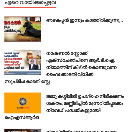
ഏറെ വായിക്കപ്പെട്ടവ
അഴകപ്പൻ ഇന്നും കാത്തിരിക്കുന്നു…
നാഷണൽ സ്റ്റോക്ക്
എക്സ്ചേഞ്ചിനെ ആർ.ടി.ഐ.
നിയമത്തിന് കീഴിൽ കൊണ്ടുവന്ന
ഹൈക്കോടതി വിധിക്ക്
സുപ്രീംകോടതി സ്റ്റേ
ജമ്മു കശ്മീരിൽ ഉപഗ്രഹ നിരീക്ഷണം
ശക്തം; മണ്ണിടിച്ചിൽ മുന്നറിയിപ്പടക്കം
നിരവധി പദ്ധതികളുമായി
ഐഎസ്ആർഒ
വ്യക്തിത്വാവകാശ സംരക്ഷണം