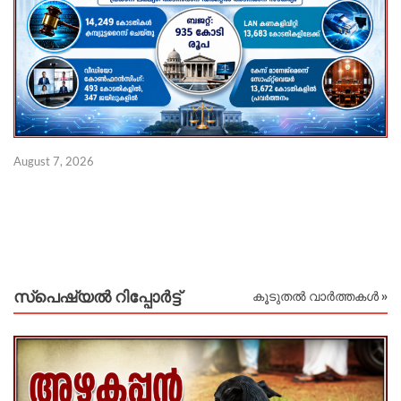
‘
August 7, 2026
ക
Au
സ്പെഷ്യൽ റിപ്പോര്‍ട്ട്
കൂടുതൽ വാർത്തകൾ »