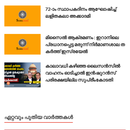
72-ാം സ്ഥാപകദിനം ആഘോഷിച്ച്
ലളിതകലാ അക്കാദമി
മി​സൈ​ൽ ആ​ക്ര​മ​ണം : ഇ​റാ​നി​ലെ
പ്ര​ധാ​ന​പ്പെ​ട്ട മ​രു​ന്ന് നി​ര്‍​മാ​ണ​ശാ​ല ത​
ക​ർ​ത്ത് ഇ​സ്ര​യേ​ൽ
കാലാവധി കഴിഞ്ഞ ലൈസൻസിൽ
വാഹനം ഓടിച്ചാൽ ഇൻഷുറൻസ്
പരിരക്ഷയില്ല സുപ്രീംകോടതി
ഏറ്റവും പുതിയ വാർത്തകൾ