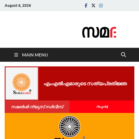
August 6, 2026
Samadarsi.
News Portal
MAIN MENU
എം​എ​ൽ​എ​മാ​രു​ടെ സ​ത്യ​പ്ര​തി​ജ്ഞ
സമദർശി ന്യൂസ് സർവീസ്
റിപ്പോര്‍ട്ട്