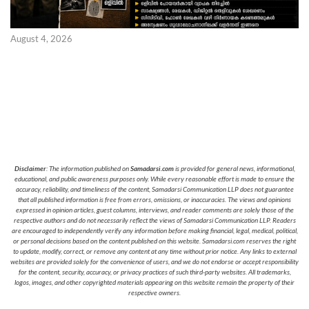
August 4, 2026
Disclaimer
: The information published on
Samadarsi.com
is provided for general news, informational,
educational, and public awareness purposes only. While every reasonable effort is made to ensure the
accuracy, reliability, and timeliness of the content, Samadarsi Communication LLP does not guarantee
that all published information is free from errors, omissions, or inaccuracies. The views and opinions
expressed in opinion articles, guest columns, interviews, and reader comments are solely those of the
respective authors and do not necessarily reflect the views of Samadarsi Communication LLP. Readers
are encouraged to independently verify any information before making financial, legal, medical, political,
or personal decisions based on the content published on this website. Samadarsi.com reserves the right
to update, modify, correct, or remove any content at any time without prior notice. Any links to external
websites are provided solely for the convenience of users, and we do not endorse or accept responsibility
for the content, security, accuracy, or privacy practices of such third-party websites. All trademarks,
logos, images, and other copyrighted materials appearing on this website remain the property of their
respective owners.