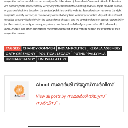
respective authors and do not necessarily reflect the views of Samadarsi Communication LLP. Readers
are encouraged to independently verify any information before making financial, legal, medical, political,
or personal decisions based on the content published on this website. Samadarsi.com reserves the right
to update, modify, correct, or remove any content at any time without prior notice. Any links to external
websites are provided solely for the convenience of users, and we do not endorse or accept responsibility
for the content, security, accuracy, or privacy practices of such third-party websites. All trademarks,
logos, images, and other copyrighted materials appearing on this website remain the property of their
respective owners.
TAGGED
CHANDY OOMMEN
INDIAN POLITICS
KERALA ASSEMBLY
OATH CEREMONY
POLITICAL LEGACY
PUTHUPPALLY MLA
UMMAN CHANDY
UNUSUAL ATTIRE
About സമദർശി ന്യൂസ് സർവീസ്
View all posts by സമദർശി ന്യൂസ്
സർവീസ് →