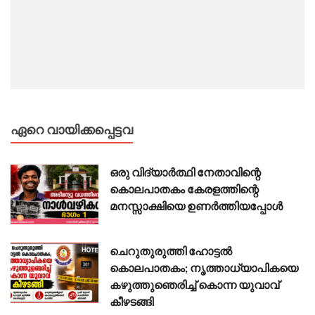
ഏറെ വായിക്കപ്പെട്ടവ
ഒരു വിദ്യാർത്ഥി നേതാവിന്റെ
കൊലപാതകം കേരളത്തിന്റെ
മനസ്സാക്ഷിയെ ഉണർത്തിയപ്പോൾ
ചെറുതുരുത്തി ഹോട്ടൽ
കൊലപാതകം; നൃത്താധ്യാപികയെ
കഴുത്തുഞെരിച്ച് കൊന്ന യുവാവ്
കീഴടങ്ങി