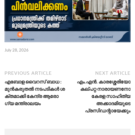
July 28, 2026
PREVIOUS ARTICLE
NEXT ARTICLE
എ​ബോ​ള വൈ​റ​സ് ബാ​ധ :
എം.എൻ. കാരശ്ശേരിയോ
മു​ൻ​ക​രു​ത​ൽ ന​ട​പ​ടി​ക​ൾ ശ​
കല്പറ്റ നാരായണനോ
ക്ത​മാ​ക്കി കേ​ന്ദ്ര ആ​രോ​
കേരള സാഹിത്യ
ഗ്യ മ​ന്ത്രാ​ല​യം
അക്കാദമിയുടെ
പ്രസിഡന്റായേക്കും