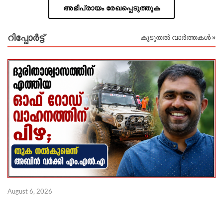
അഭിപ്രായം രേഖപ്പെടുത്തുക
റിപ്പോര്‍ട്ട്
കൂടുതൽ വാർത്തകൾ »
August 6, 2026
Au