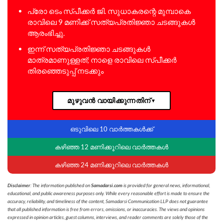
പ്രോ ടെം സ്പീക്കർ ജി. സുധാകരന്റെ മുമ്പാകെ
രാവിലെ 9 മണിക്ക് സത്യപ്രതിജ്ഞാ ചടങ്ങുകൾ
ആരംഭിച്ചു.
ഇന്ന് സത്യപ്രതിജ്ഞാ ചടങ്ങുകൾ
മാത്രമാണുള്ളത്; നാളെ രാവിലെ സ്പീക്കർ
തിരഞ്ഞെടുപ്പ് നടക്കും
മുഴുവൻ വായിക്കുന്നതിന്
▼
ഒടുവിലെ 10 വാർത്തകൾക്ക്
കഴിഞ്ഞ 12 മണിക്കൂറിലെ വാർത്തകൾ
കഴിഞ്ഞ 24 മണിക്കൂറിലെ വാർത്തകൾ
Disclaimer
: The information published on
Samadarsi.com
is provided for general news, informational,
educational, and public awareness purposes only. While every reasonable effort is made to ensure the
accuracy, reliability, and timeliness of the content, Samadarsi Communication LLP does not guarantee
that all published information is free from errors, omissions, or inaccuracies. The views and opinions
expressed in opinion articles, guest columns, interviews, and reader comments are solely those of the