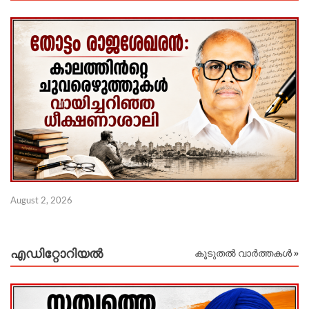
Ju
August 2, 2026
എഡിറ്റോറിയല്‍
കൂടുതൽ വാർത്തകൾ »