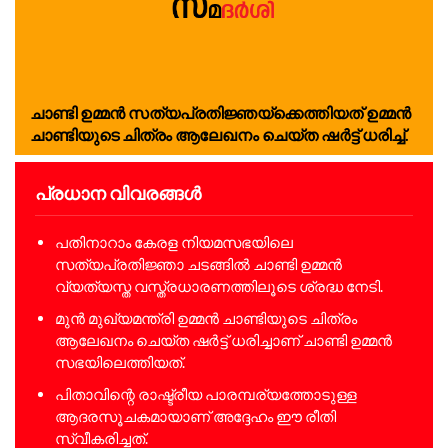
ചാ​ണ്ടി ഉ​മ്മ​ൻ സ​ത്യ​പ്ര​തി​ജ്ഞയ്ക്കെത്തിയത് ഉ​മ്മ​ൻ
ചാ​ണ്ടി​യു​ടെ ചി​ത്രം ആ​ലേ​ഖ​നം ചെ​യ്ത ഷ​ർ​ട്ട് ധ​രി​ച്ച്.
പ്രധാന വിവരങ്ങൾ
പതിനാറാം കേരള നിയമസഭയിലെ
സത്യപ്രതിജ്ഞാ ചടങ്ങിൽ ചാണ്ടി ഉമ്മൻ
വ്യത്യസ്ത വസ്ത്രധാരണത്തിലൂടെ ശ്രദ്ധ നേടി.
മുൻ മുഖ്യമന്ത്രി ഉമ്മൻ ചാണ്ടിയുടെ ചിത്രം
ആലേഖനം ചെയ്ത ഷർട്ട് ധരിച്ചാണ് ചാണ്ടി ഉമ്മൻ
സഭയിലെത്തിയത്.
പിതാവിന്റെ രാഷ്ട്രീയ പാരമ്പര്യത്തോടുള്ള
ആദരസൂചകമായാണ് അദ്ദേഹം ഈ രീതി
സ്വീകരിച്ചത്.