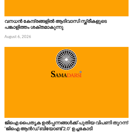
വനധൻ കേന്ദ്രങ്ങളിൽ ആദിവാസി സ്ത്രീകളുടെ
പങ്കാളിത്തം ശക്തമാകുന്നു
August 6, 2026
ജിഐ പൈതൃക ഉൽപ്പന്നങ്ങൾക്ക് പുതിയ വിപണി തുറന്ന്
‘ജിഐ ആൻഡ് ബിയോണ്ട് 2.0’ ഉച്ചകോടി