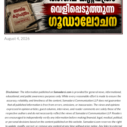
August 4, 2026
Disclaimer
: The information published on
Samadarsi.com
is provided for general news, informational,
educational, and public awareness purposes only. While every reasonable effort is made to ensure the
accuracy, reliability, and timeliness of the content, Samadarsi Communication LLP does not guarantee
that all published information is free from errors, omissions, or inaccuracies. The views and opinions
expressed in opinion articles, guest columns, interviews, and reader comments are solely those of the
respective authors and do not necessarily reflect the views of Samadarsi Communication LLP. Readers
are encouraged to independently verify any information before making financial, legal, medical, political,
or personal decisions based on the content published on this website. Samadarsi.com reserves the right
to update, modify, correct, or remove any content at any time without prior notice. Any links to external