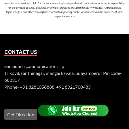
websites are provided solely for the convenience of users, and we do not endorse or accept responsibility
for the content, security, accuracy, or privacy practices of such third-party websites. All trademarks,
logos, images, and other copyrighted materials appearing on this website remain the property of their
respective owners.
CONTACT US
Samadarsi communications llp
Trikovil, santhinagar, mangai kavala, udayamperur Pin code-
682307
Phone-
+91 8281058888
,
+91 8921760485
Get Direction