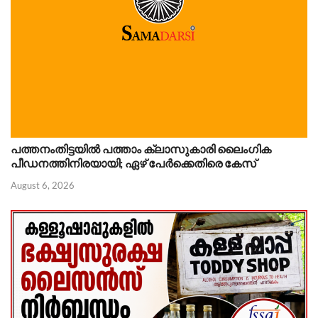
പത്തനംതിട്ടയിൽ പത്താം ക്ലാസുകാരി ലൈംഗിക
പീഡനത്തിനിരയായി; ഏഴ് പേർക്കെതിരെ കേസ്
August 6, 2026