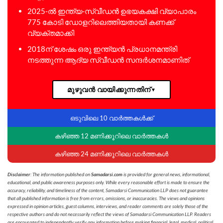
2025-ൽ ഇന്ത്യ-സ്വീഡൻ ഉഭയകക്ഷി വ്യാപാരം
775 കോടി ഡോളറിലെത്തിയതായി കണക്ക്
വ്യക്തമാക്കി
2018ന് ശേഷം ഒരു ഇന്ത്യൻ പ്രധാനമന്ത്രി
നടത്തുന്ന ആദ്യ സ്വീഡൻ സന്ദർശനമാണിത്
മുഴുവൻ വായിക്കുന്നതിന്
▼
ഒടുവിലെ 10 വാർത്തകൾക്ക്
കഴിഞ്ഞ 12 മണിക്കൂറിലെ വാർത്തകൾ
കഴിഞ്ഞ 24 മണിക്കൂറിലെ വാർത്തകൾ
Disclaimer
: The information published on
Samadarsi.com
is provided for general news, informational,
educational, and public awareness purposes only. While every reasonable effort is made to ensure the
accuracy, reliability, and timeliness of the content, Samadarsi Communication LLP does not guarantee
that all published information is free from errors, omissions, or inaccuracies. The views and opinions
expressed in opinion articles, guest columns, interviews, and reader comments are solely those of the
respective authors and do not necessarily reflect the views of Samadarsi Communication LLP. Readers
are encouraged to independently verify any information before making financial, legal, medical, political,