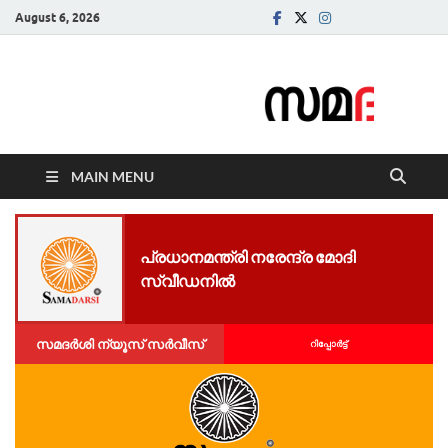
August 6, 2026
Samadarsi.
News Portal
MAIN MENU
പ്രധാനമന്ത്രി നരേന്ദ്ര മോദി
സ്വീഡനിൽ
സമദർശി ന്യൂസ് സർവീസ്
റിപ്പോര്‍ട്ട്