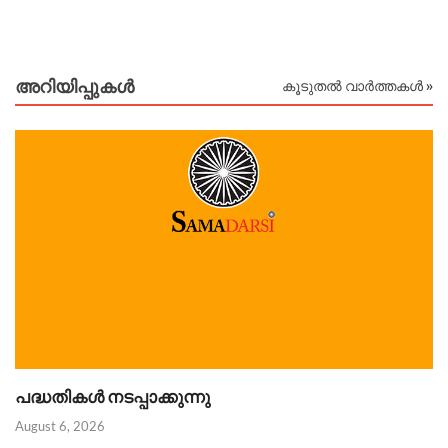
അറിയിപ്പുകള്‍
കൂടുതൽ വാർത്തകൾ »
പദ്ധതികൾ നടപ്പാക്കുന്നു
വ
ങ
August 6, 2026
Au