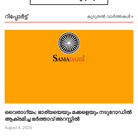
റിപ്പോര്‍ട്ട്
കൂടുതൽ വാർത്തകൾ »
വൈരാഗ്യം; ഭാര്യയെയും മക്കളെയും നടുറോഡിൽ
പ
ആക്രമിച്ച ഭർത്താവ് അറസ്റ്റിൽ
പ
August 6, 2026
Au