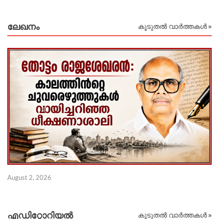
ലേഖനം
കൂടുതൽ വാർത്തകൾ »
Ju
August 2, 2026
എഡിറ്റോറിയല്‍
കൂടുതൽ വാർത്തകൾ »