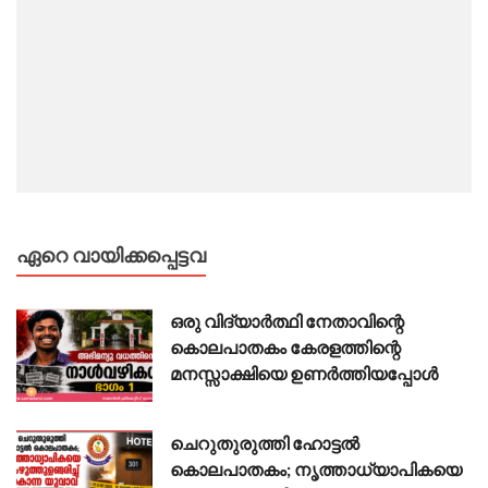
ഏറെ വായിക്കപ്പെട്ടവ
ഒരു വിദ്യാർത്ഥി നേതാവിന്റെ
കൊലപാതകം കേരളത്തിന്റെ
മനസ്സാക്ഷിയെ ഉണർത്തിയപ്പോൾ
ചെറുതുരുത്തി ഹോട്ടൽ
കൊലപാതകം; നൃത്താധ്യാപികയെ