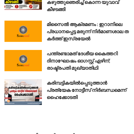
കഴുത്തുഞെരിച്ച് കൊന്ന യുവാവ്
കീഴടങ്ങി
മി​സൈ​ൽ ആ​ക്ര​മ​ണം : ഇ​റാ​നി​ലെ
പ്ര​ധാ​ന​പ്പെ​ട്ട മ​രു​ന്ന് നി​ര്‍​മാ​ണ​ശാ​ല ത​
ക​ർ​ത്ത് ഇ​സ്ര​യേ​ൽ
പന്ത്രണ്ടാമത് ദേശീയ കൈത്തറി
ദിനാഘോഷം ഓഗസ്റ്റ് ഏഴിന്;
രാഷ്ട്രപതി മുഖ്യാതിഥി
കരിമ്പട്ടികയിൽപ്പെടുത്താൻ
പ്രത്യേക നോട്ടീസ് നിർബന്ധമെന്ന്
ഹൈക്കോടതി