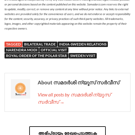
or personal decisions based on the content published on this website. Samadarsi.com reserves the right
to update, modify, correct, or remove any content at any time without prior notice. Any links to external
websites are provided solely for the convenience of users, and we do not endorse or accept responsibility
for the content, security, accuracy, or privacy practices of such third-party websites. All trademarks,
logos, images, and other copyrighted materials appearing on this website remain the property of their
respective owners.
TAGGED
BILATERAL TRADE
INDIA-SWEDEN RELATIONS
NARENDRA MODI
OFFICIAL VISIT
ROYAL ORDER OF THE POLAR STAR
SWEDEN VISIT
About സമദർശി ന്യൂസ് സർവീസ്
View all posts by സമദർശി ന്യൂസ്
സർവീസ് →
അഭിപ്രായം രേഖപ്പെടുത്തുക