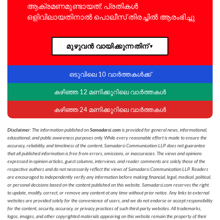
ആക്രമണമുണ്ടായത്; പ്രതികൾ
ഒളിവിലായതിനാൽ പൊലീസ് തിരച്ചിൽ ആരംഭിച്ചു
മുഴുവൻ വായിക്കുന്നതിന്
▼
ഒടുവിലെ 10 വാർത്തകൾക്ക്
കഴിഞ്ഞ 12 മണിക്കൂറിലെ വാർത്തകൾ
കഴിഞ്ഞ 24 മണിക്കൂറിലെ വാർത്തകൾ
Disclaimer
: The information published on
Samadarsi.com
is provided for general news, informational,
educational, and public awareness purposes only. While every reasonable effort is made to ensure the
accuracy, reliability, and timeliness of the content, Samadarsi Communication LLP does not guarantee
that all published information is free from errors, omissions, or inaccuracies. The views and opinions
expressed in opinion articles, guest columns, interviews, and reader comments are solely those of the
respective authors and do not necessarily reflect the views of Samadarsi Communication LLP. Readers
are encouraged to independently verify any information before making financial, legal, medical, political,
or personal decisions based on the content published on this website. Samadarsi.com reserves the right
to update, modify, correct, or remove any content at any time without prior notice. Any links to external
websites are provided solely for the convenience of users, and we do not endorse or accept responsibility
for the content, security, accuracy, or privacy practices of such third-party websites. All trademarks,
logos, images, and other copyrighted materials appearing on this website remain the property of their