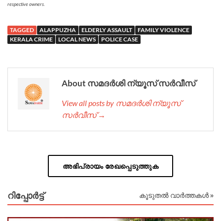
respective owners.
TAGGED
ALAPPUZHA
ELDERLY ASSAULT
FAMILY VIOLENCE
KERALA CRIME
LOCAL NEWS
POLICE CASE
About സമദർശി ന്യൂസ് സർവീസ്
View all posts by സമദർശി ന്യൂസ്
സർവീസ് →
അഭിപ്രായം രേഖപ്പെടുത്തുക
റിപ്പോര്‍ട്ട്
കൂടുതൽ വാർത്തകൾ »