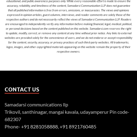
educational, and public awareness purposes only. While every reasonable effort is made to ensure the
accuracy, reliability, and timeliness of the content, Samadarsi Communication LLP does not guarantee
that all published information is free from errors, omissions, or inaccuracies. The views and opinions
expressed in opinion articles, guest columns, interviews, and reader comments are solely those of the
respective authors and do not necessarily reflect the views of Samadarsi Communication LLP. Readers
are encouraged to independently verify any information before making financial, legal, medical, political,
or personal decisions based on the content published on this website. Samadarsi.com reserves the right
to update, modify, correct, or remove any content at any time without prior notice. Any links to external
websites are provided solely for the convenience of users, and we do not endorse or accept responsibility
for the content, security, accuracy, or privacy practices of such third-party websites. All trademarks,
logos, images, and other copyrighted materials appearing on this website remain the property of their
respective owners.
CONTACT US
Samadarsi communications llp
Trikovil, santhinagar, mangai kavala, udayamperur Pin code-
682307
Phone-
+91 8281058888
,
+91 8921760485