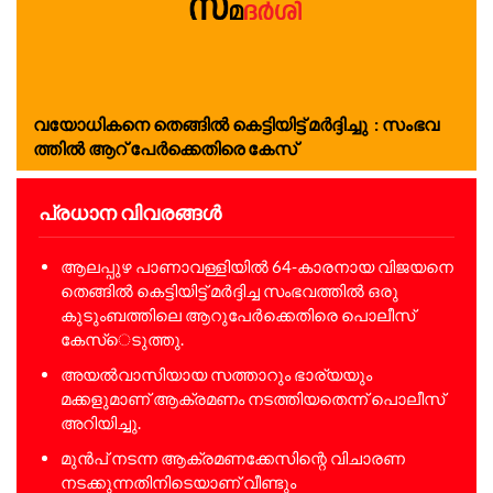
വ​യോ​ധി​ക​നെ തെ​ങ്ങി​ൽ കെ​ട്ടി​യി​ട്ട് മ​ർ​ദ്ദി​ച്ചു : സം​ഭ​വ​
ത്തി​ൽ ആ​റ് പേ​ർ​ക്കെ​തി​രെ കേ​സ്
പ്രധാന വിവരങ്ങൾ
ആലപ്പുഴ പാണാവള്ളിയിൽ 64-കാരനായ വിജയനെ
തെങ്ങിൽ കെട്ടിയിട്ട് മർദ്ദിച്ച സംഭവത്തിൽ ഒരു
കുടുംബത്തിലെ ആറുപേർക്കെതിരെ പൊലീസ്
കേസ്െടുത്തു.
അയൽവാസിയായ സത്താറും ഭാര്യയും
മക്കളുമാണ് ആക്രമണം നടത്തിയതെന്ന് പൊലീസ്
അറിയിച്ചു.
മുൻപ് നടന്ന ആക്രമണക്കേസിന്റെ വിചാരണ
നടക്കുന്നതിനിടെയാണ് വീണ്ടും