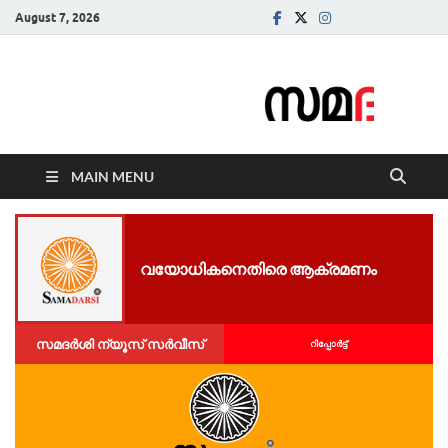
August 7, 2026
Samadarsi.
News Portal
MAIN MENU
വ​യോ​ധി​ക​നെതിരെ ആക്രമണം
സമദർശി ന്യൂസ് സർവീസ്
റിപ്പോര്‍ട്ട്