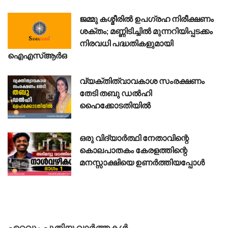
ജമ്മു കശ്മീരിൽ ഉപഗ്രഹ നിരീക്ഷണം
ശക്തം; മണ്ണിടിച്ചിൽ മുന്നറിയിപ്പടക്കം
നിരവധി പദ്ധതികളുമായി
ഐഎസ്ആർഒ
വ്യക്തിത്വാവകാശ സംരക്ഷണം
തേടി തബു ഡൽഹി
ഹൈക്കോടതിയിൽ
ഒരു വിദ്യാർത്ഥി നേതാവിന്റെ
കൊലപാതകം കേരളത്തിന്റെ
മനസ്സാക്ഷിയെ ഉണർത്തിയപ്പോൾ
ഏറ്റവും പുതിയ വാർത്തകൾ