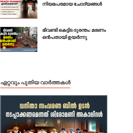
നിയമപരമായ ചോദ്യങ്ങൾ
ഭിവണ്ടി കെട്ടിട ദുരന്തം: മരണം
ഒൻപതായി ഉയർന്നു
ഏറ്റവും പുതിയ വാർത്തകൾ