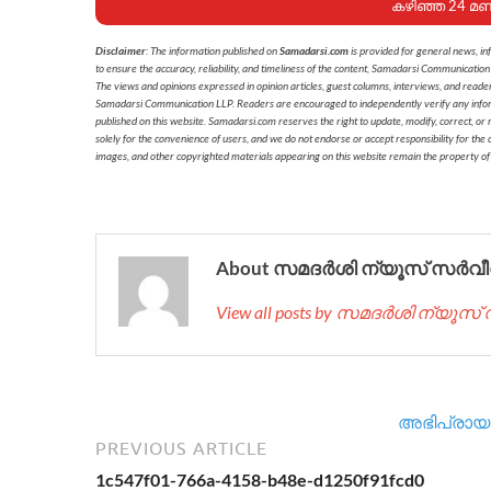
കഴിഞ്ഞ 24 മ
Disclaimer
: The information published on
Samadarsi.com
is provided for general news, in
to ensure the accuracy, reliability, and timeliness of the content, Samadarsi Communication
The views and opinions expressed in opinion articles, guest columns, interviews, and reade
Samadarsi Communication LLP. Readers are encouraged to independently verify any informati
published on this website. Samadarsi.com reserves the right to update, modify, correct, or
solely for the convenience of users, and we do not endorse or accept responsibility for the c
images, and other copyrighted materials appearing on this website remain the property of
About സമദർശി ന്യൂസ് സർവീ
View all posts by സമദർശി ന്യൂസ
അഭിപ്രായം
PREVIOUS ARTICLE
1c547f01-766a-4158-b48e-d1250f91fcd0