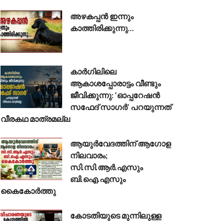
അഴകപ്പൻ ഇന്നും
കാത്തിരിക്കുന്നു…
കാർഗിലിലെ
ആകാശപ്പോരാട്ടം വീണ്ടും
ജീവിക്കുന്നു: ‘ഓപ്പറേഷൻ
സഫേദ് സാഗർ’ പറയുന്നത്
വീരകഥ മാത്രമല്ല
ആയുർവേദത്തിന് ആഗോള
നിലവാരം;
സി.സി.ആർ.എസും
ബി.ഐ.എസും
കൈകോർത്തു
കോടതിയുടെ മുന്നിലുള്ള