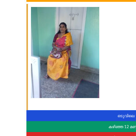
ഒടുവിലെ 
കഴിഞ്ഞ 12 മ