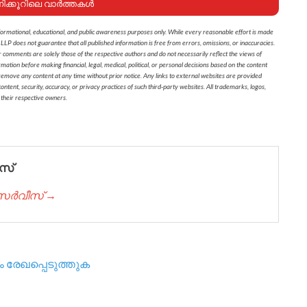
ണിക്കൂറിലെ വാർത്തകൾ
formational, educational, and public awareness purposes only. While every reasonable effort is made
 LLP does not guarantee that all published information is free from errors, omissions, or inaccuracies.
r comments are solely those of the respective authors and do not necessarily reflect the views of
on before making financial, legal, medical, political, or personal decisions based on the content
 remove any content at any time without prior notice. Any links to external websites are provided
ontent, security, accuracy, or privacy practices of such third-party websites. All trademarks, logos,
 their respective owners.
സ്
് സർവീസ് →
 രേഖപ്പെടുത്തുക