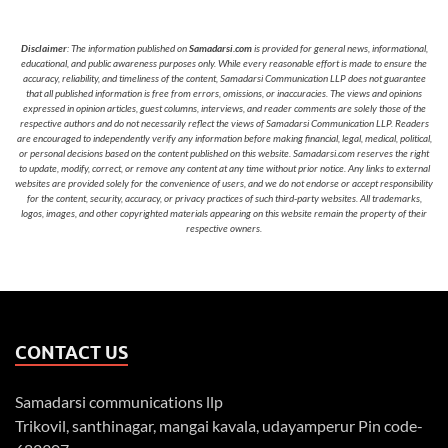
Disclaimer
: The information published on
Samadarsi.com
is provided for general news, informational,
educational, and public awareness purposes only. While every reasonable effort is made to ensure the
accuracy, reliability, and timeliness of the content, Samadarsi Communication LLP does not guarantee
that all published information is free from errors, omissions, or inaccuracies. The views and opinions
expressed in opinion articles, guest columns, interviews, and reader comments are solely those of the
respective authors and do not necessarily reflect the views of Samadarsi Communication LLP. Readers
are encouraged to independently verify any information before making financial, legal, medical, political,
or personal decisions based on the content published on this website. Samadarsi.com reserves the right
to update, modify, correct, or remove any content at any time without prior notice. Any links to external
websites are provided solely for the convenience of users, and we do not endorse or accept responsibility
for the content, security, accuracy, or privacy practices of such third-party websites. All trademarks,
logos, images, and other copyrighted materials appearing on this website remain the property of their
respective owners.
CONTACT US
Samadarsi communications llp
Trikovil, santhinagar, mangai kavala, udayamperur Pin code-