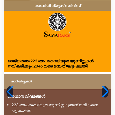
സമദർശി ന്യൂസ് സർവീസ്
രാജ്യത്തെ 223 താപവൈദ്യുത യൂണിറ്റുകൾ
നവീകരിക്കും; 2046 വരെ ഒമ്പത് ഘട്ട പദ്ധതി
അറിയിപ്പുകള്‍
പ്രധാന വിവരങ്ങൾ
223 താപവൈദ്യുത യൂണിറ്റുകളാണ് നവീകരണ
പട്ടികയിൽ.