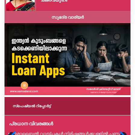
സുഭദ്ര വാര്യർ
സ്പെഷ്യൽ റിപ്പോര്‍ട്ട്
പ്രധാന വിവരങ്ങൾ
മൊബൈൽ വായ്പകൾ നിമിഷങ്ങൾക്കുള്ളിൽ പണം