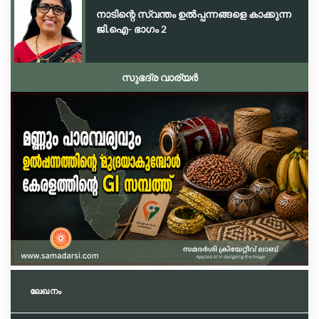
നാടിന്റെ സ്വന്തം ഉൽപ്പന്നങ്ങളെ കാക്കുന്ന
ജി.ഐ- ഭാഗം 2
സുഭദ്ര വാര്യർ
ലേഖനം