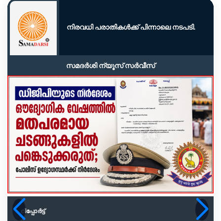
നിരവധി പരാതികൾക്ക് പിന്നാലെ നടപടി.
സമദർശി ന്യൂസ് സർവീസ്
റിപ്പോര്‍ട്ട്