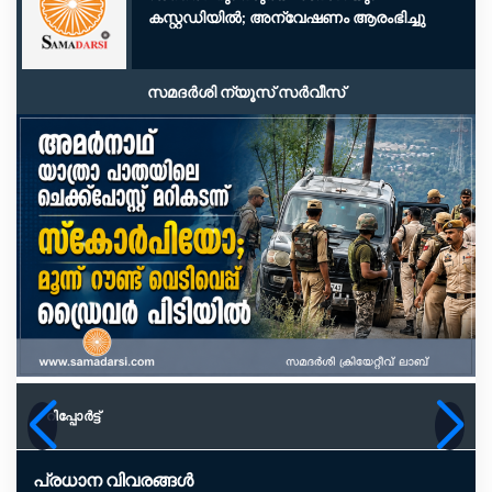
കസ്റ്റഡിയിൽ; അന്വേഷണം ആരംഭിച്ചു
സമദർശി ന്യൂസ് സർവീസ്
റിപ്പോര്‍ട്ട്
പ്രധാന വിവരങ്ങൾ