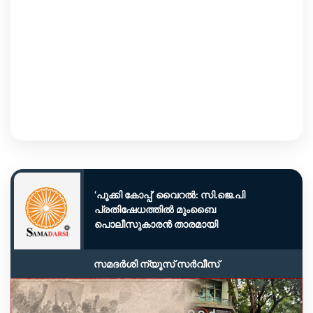
‘പൂക്കി കോപ്പ്’ വൈറൽ: സി.ജെ.പി
പ്രതിഷേധത്തിൽ മുംബൈ
പൊലീസുകാരൻ താരമായി
സമദർശി ന്യൂസ് സർവീസ്