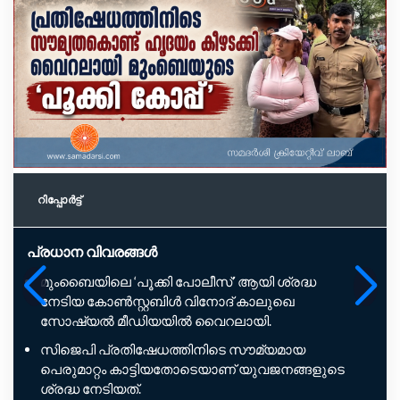
റിപ്പോര്‍ട്ട്
പ്രധാന വിവരങ്ങൾ
മുംബൈയിലെ ‘പൂക്കി പോലീസ്’ ആയി ശ്രദ്ധ
നേടിയ കോൺസ്റ്റബിൾ വിനോദ് കാലുഖെ
സോഷ്യൽ മീഡിയയിൽ വൈറലായി.
സിജെപി പ്രതിഷേധത്തിനിടെ സൗമ്യമായ
പെരുമാറ്റം കാട്ടിയതോടെയാണ് യുവജനങ്ങളുടെ
ശ്രദ്ധ നേടിയത്.