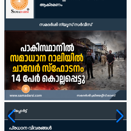
ആക്രമണം
സമദർശി ന്യൂസ് സർവീസ്
റിപ്പോര്‍ട്ട്
പ്രധാന വിവരങ്ങൾ