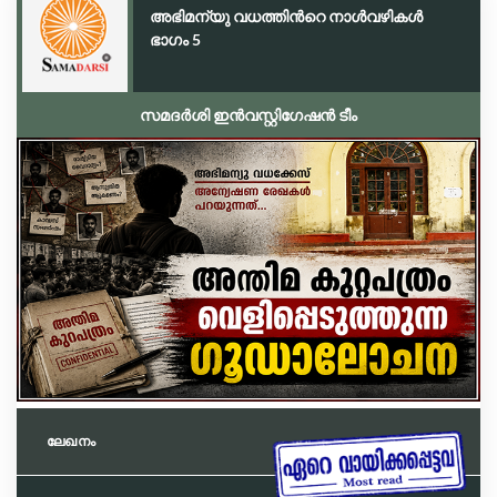
അഭിമന്യു വധത്തിൻറെ നാൾവഴികൾ
ഭാഗം 5
സമദർശി ഇൻവസ്റ്റിഗേഷൻ ടീം
ലേഖനം