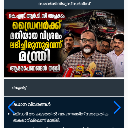
സമദർശി ന്യൂസ് സർവീസ്
റിപ്പോര്‍ട്ട്
പ്രധാന വിവരങ്ങൾ
ബിഡദി അപകടത്തിൽ വാഹനത്തിന് സാങ്കേതിക
തകരാറില്ലെന്ന് മന്ത്രി.