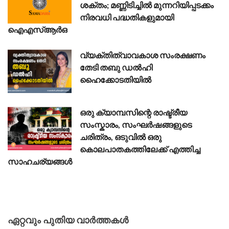
ശക്തം; മണ്ണിടിച്ചിൽ മുന്നറിയിപ്പടക്കം
നിരവധി പദ്ധതികളുമായി
ഐഎസ്ആർഒ
വ്യക്തിത്വാവകാശ സംരക്ഷണം
തേടി തബു ഡൽഹി
ഹൈക്കോടതിയിൽ
ഒരു ക്യാമ്പസിന്റെ രാഷ്ട്രീയ
സംസ്കാരം, സംഘർഷങ്ങളുടെ
ചരിത്രം, ഒടുവിൽ ഒരു
കൊലപാതകത്തിലേക്ക് എത്തിച്ച
സാഹചര്യങ്ങൾ
ഏറ്റവും പുതിയ വാർത്തകൾ