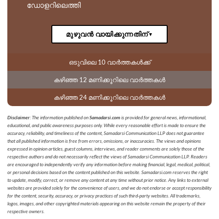
ഡോളറിലെത്തി
മുഴുവൻ വായിക്കുന്നതിന്
▼
ഒടുവിലെ 10 വാർത്തകൾക്ക്
കഴിഞ്ഞ 12 മണിക്കൂറിലെ വാർത്തകൾ
കഴിഞ്ഞ 24 മണിക്കൂറിലെ വാർത്തകൾ
Disclaimer
: The information published on
Samadarsi.com
is provided for general news, informational,
educational, and public awareness purposes only. While every reasonable effort is made to ensure the
accuracy, reliability, and timeliness of the content, Samadarsi Communication LLP does not guarantee
that all published information is free from errors, omissions, or inaccuracies. The views and opinions
expressed in opinion articles, guest columns, interviews, and reader comments are solely those of the
respective authors and do not necessarily reflect the views of Samadarsi Communication LLP. Readers
are encouraged to independently verify any information before making financial, legal, medical, political,
or personal decisions based on the content published on this website. Samadarsi.com reserves the right
to update, modify, correct, or remove any content at any time without prior notice. Any links to external
websites are provided solely for the convenience of users, and we do not endorse or accept responsibility
for the content, security, accuracy, or privacy practices of such third-party websites. All trademarks,
logos, images, and other copyrighted materials appearing on this website remain the property of their
respective owners.