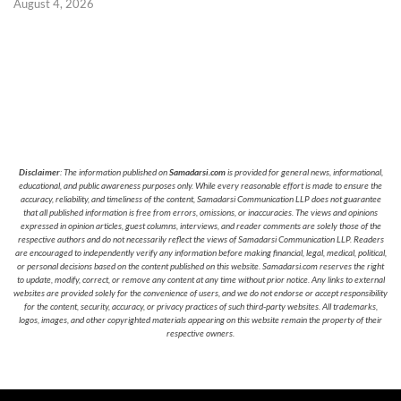
August 4, 2026
Disclaimer
: The information published on
Samadarsi.com
is provided for general news, informational,
educational, and public awareness purposes only. While every reasonable effort is made to ensure the
accuracy, reliability, and timeliness of the content, Samadarsi Communication LLP does not guarantee
that all published information is free from errors, omissions, or inaccuracies. The views and opinions
expressed in opinion articles, guest columns, interviews, and reader comments are solely those of the
respective authors and do not necessarily reflect the views of Samadarsi Communication LLP. Readers
are encouraged to independently verify any information before making financial, legal, medical, political,
or personal decisions based on the content published on this website. Samadarsi.com reserves the right
to update, modify, correct, or remove any content at any time without prior notice. Any links to external
websites are provided solely for the convenience of users, and we do not endorse or accept responsibility
for the content, security, accuracy, or privacy practices of such third-party websites. All trademarks,
logos, images, and other copyrighted materials appearing on this website remain the property of their
respective owners.