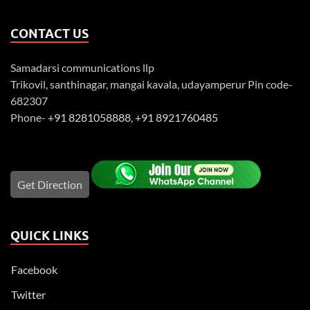
CONTACT US
Samadarsi communications llp
Trikovil, santhinagar, mangai kavala, udayamperur Pin code-
682307
Phone-
+91 8281058888
,
+91 8921760485
Get Direction
QUICK LINKS
Facebook
Twitter