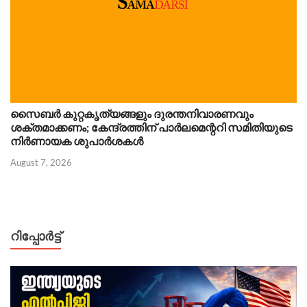
സൈബർ കുറ്റകൃത്യങ്ങളും ദുരന്തനിവാരണവും
ശക്തമാക്കണം; കേന്ദ്രത്തിന് പാർലമെന്ററി സമിതിയുടെ
നിർണായക ശുപാർശകൾ
August 7, 2026
റിപ്പോര്‍ട്ട്