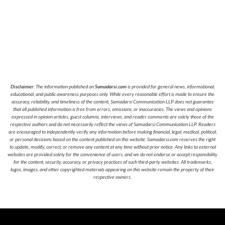
Disclaimer
: The information published on
Samadarsi.com
is provided for general news, informational,
educational, and public awareness purposes only. While every reasonable effort is made to ensure the
accuracy, reliability, and timeliness of the content, Samadarsi Communication LLP does not guarantee
that all published information is free from errors, omissions, or inaccuracies. The views and opinions
expressed in opinion articles, guest columns, interviews, and reader comments are solely those of the
respective authors and do not necessarily reflect the views of Samadarsi Communication LLP. Readers
are encouraged to independently verify any information before making financial, legal, medical, political,
or personal decisions based on the content published on this website. Samadarsi.com reserves the right
to update, modify, correct, or remove any content at any time without prior notice. Any links to external
websites are provided solely for the convenience of users, and we do not endorse or accept responsibility
for the content, security, accuracy, or privacy practices of such third-party websites. All trademarks,
logos, images, and other copyrighted materials appearing on this website remain the property of their
respective owners.