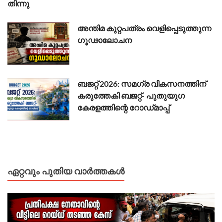
തിന്നു
അന്തിമ കുറ്റപത്രം വെളിപ്പെടുത്തുന്ന
ഗൂഢാലോചന
ബജറ്റ് 2026: സമഗ്ര വികസനത്തിന്
കരുത്തേകി ബജറ്റ്- പുതുയുഗ
കേരളത്തിന്റെ റോഡ്‌മാപ്പ്
ഏറ്റവും പുതിയ വാർത്തകൾ