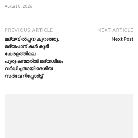
August 8, 2026
Ju
PREVIOUS ARTICLE
NEXT ARTICLE
മദ്യവിൽപ്പന കുറഞ്ഞു,
Next Post
മദ്യപാനികൾ കൂടി
കേരളത്തിലെ
പുരുഷന്മാരിൽ മദ്യശീലം
വർധിച്ചതായി ദേശീയ
സർവേ റിപ്പോർട്ട്