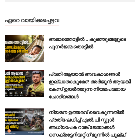
ഏറെ വായിക്കപ്പെട്ടവ
അമ്മത്തൊട്ടിൽ… കുഞ്ഞുങ്ങളുടെ
പുനർജന്മ തൊട്ടിൽ
പ്രതി ആയാൽ അവകാശങ്ങൾ
ഇല്ലാതാകുമോ? അർജുൻ ആയങ്കി
കേസ് ഉയർത്തുന്ന നിയമപരമായ
ചോദ്യങ്ങൾ
നിയമന ഉത്തരവ് വൈകുന്നതിൽ
പ്രതിഷേധിച്ച് എൽ.പി സ്കൂൾ
അധ്യാപക റാങ്ക് ജേതാക്കൾ
സെക്രട്ടേറിയറ്റിന് മുന്നിൽ പുല്ല്