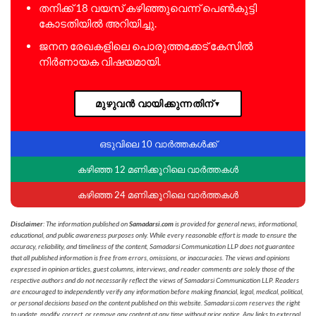
തനിക്ക് 18 വയസ് കഴിഞ്ഞുവെന്ന് പെൺകുട്ടി
കോടതിയിൽ അറിയിച്ചു.
ജനന രേഖകളിലെ പൊരുത്തക്കേട് കേസിൽ
നിർണായക വിഷയമായി.
മുഴുവൻ വായിക്കുന്നതിന്
▼
ഒടുവിലെ 10 വാർത്തകൾക്ക്
കഴിഞ്ഞ 12 മണിക്കൂറിലെ വാർത്തകൾ
കഴിഞ്ഞ 24 മണിക്കൂറിലെ വാർത്തകൾ
Disclaimer
: The information published on
Samadarsi.com
is provided for general news, informational,
educational, and public awareness purposes only. While every reasonable effort is made to ensure the
accuracy, reliability, and timeliness of the content, Samadarsi Communication LLP does not guarantee
that all published information is free from errors, omissions, or inaccuracies. The views and opinions
expressed in opinion articles, guest columns, interviews, and reader comments are solely those of the
respective authors and do not necessarily reflect the views of Samadarsi Communication LLP. Readers
are encouraged to independently verify any information before making financial, legal, medical, political,
or personal decisions based on the content published on this website. Samadarsi.com reserves the right
to update, modify, correct, or remove any content at any time without prior notice. Any links to external