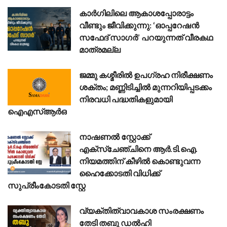
കാർഗിലിലെ ആകാശപ്പോരാട്ടം
വീണ്ടും ജീവിക്കുന്നു: ‘ഓപ്പറേഷൻ
സഫേദ് സാഗർ’ പറയുന്നത് വീരകഥ
മാത്രമല്ല
ജമ്മു കശ്മീരിൽ ഉപഗ്രഹ നിരീക്ഷണം
ശക്തം; മണ്ണിടിച്ചിൽ മുന്നറിയിപ്പടക്കം
നിരവധി പദ്ധതികളുമായി
ഐഎസ്ആർഒ
നാഷണൽ സ്റ്റോക്ക്
എക്സ്ചേഞ്ചിനെ ആർ.ടി.ഐ.
നിയമത്തിന് കീഴിൽ കൊണ്ടുവന്ന
ഹൈക്കോടതി വിധിക്ക്
സുപ്രീംകോടതി സ്റ്റേ
വ്യക്തിത്വാവകാശ സംരക്ഷണം
തേടി തബു ഡൽഹി