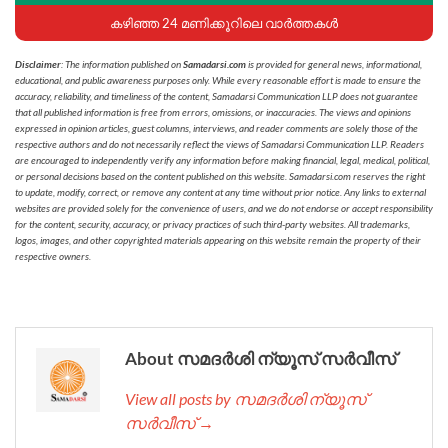
കഴിഞ്ഞ 24 മണിക്കൂറിലെ വാർത്തകൾ
Disclaimer
: The information published on
Samadarsi.com
is provided for general news, informational,
educational, and public awareness purposes only. While every reasonable effort is made to ensure the
accuracy, reliability, and timeliness of the content, Samadarsi Communication LLP does not guarantee
that all published information is free from errors, omissions, or inaccuracies. The views and opinions
expressed in opinion articles, guest columns, interviews, and reader comments are solely those of the
respective authors and do not necessarily reflect the views of Samadarsi Communication LLP. Readers
are encouraged to independently verify any information before making financial, legal, medical, political,
or personal decisions based on the content published on this website. Samadarsi.com reserves the right
to update, modify, correct, or remove any content at any time without prior notice. Any links to external
websites are provided solely for the convenience of users, and we do not endorse or accept responsibility
for the content, security, accuracy, or privacy practices of such third-party websites. All trademarks,
logos, images, and other copyrighted materials appearing on this website remain the property of their
respective owners.
About സമദർശി ന്യൂസ് സർവീസ്
View all posts by സമദർശി ന്യൂസ്
സർവീസ് →