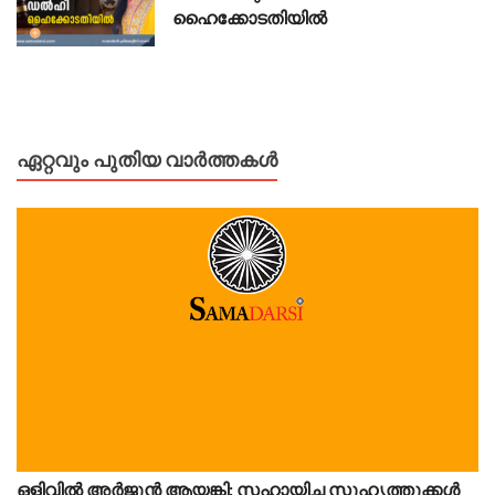
ഹൈക്കോടതിയിൽ
ഏറ്റവും പുതിയ വാർത്തകൾ
ഒളിവിൽ അർജുൻ ആയങ്കി; സഹായിച്ച സുഹൃത്തുക്കൾ