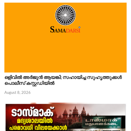
ഒളിവിൽ അർജുൻ ആയങ്കി; സഹായിച്ച സുഹൃത്തുക്കൾ
പൊലീസ് കസ്റ്റഡിയിൽ
August 8, 2026