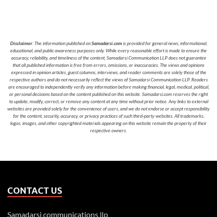
Disclaimer
: The information published on
Samadarsi.com
is provided for general news, informational,
educational, and public awareness purposes only. While every reasonable effort is made to ensure the
accuracy, reliability, and timeliness of the content, Samadarsi Communication LLP does not guarantee
that all published information is free from errors, omissions, or inaccuracies. The views and opinions
expressed in opinion articles, guest columns, interviews, and reader comments are solely those of the
respective authors and do not necessarily reflect the views of Samadarsi Communication LLP. Readers
are encouraged to independently verify any information before making financial, legal, medical, political,
or personal decisions based on the content published on this website. Samadarsi.com reserves the right
to update, modify, correct, or remove any content at any time without prior notice. Any links to external
websites are provided solely for the convenience of users, and we do not endorse or accept responsibility
for the content, security, accuracy, or privacy practices of such third-party websites. All trademarks,
logos, images, and other copyrighted materials appearing on this website remain the property of their
respective owners.
CONTACT US
Samadarsi communications llp