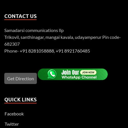
CONTACT US
Samadarsi communications llp
Trikovil, santhinagar, mangai kavala, udayamperur Pin code-
682307
Phone-
+91 8281058888
,
+91 8921760485
Get Direction
QUICK LINKS
Facebook
Twitter