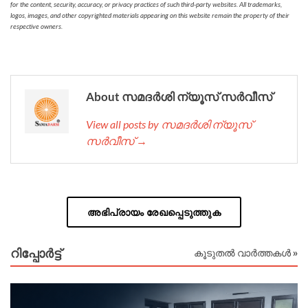
for the content, security, accuracy, or privacy practices of such third-party websites. All trademarks,
logos, images, and other copyrighted materials appearing on this website remain the property of their
respective owners.
About സമദർശി ന്യൂസ് സർവീസ്
View all posts by സമദർശി ന്യൂസ്
സർവീസ് →
അഭിപ്രായം രേഖപ്പെടുത്തുക
റിപ്പോര്‍ട്ട്
കൂടുതൽ വാർത്തകൾ »