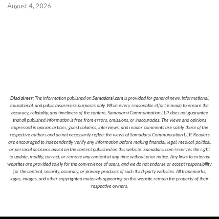
August 4, 2026
Disclaimer
: The information published on
Samadarsi.com
is provided for general news, informational,
educational, and public awareness purposes only. While every reasonable effort is made to ensure the
accuracy, reliability, and timeliness of the content, Samadarsi Communication LLP does not guarantee
that all published information is free from errors, omissions, or inaccuracies. The views and opinions
expressed in opinion articles, guest columns, interviews, and reader comments are solely those of the
respective authors and do not necessarily reflect the views of Samadarsi Communication LLP. Readers
are encouraged to independently verify any information before making financial, legal, medical, political,
or personal decisions based on the content published on this website. Samadarsi.com reserves the right
to update, modify, correct, or remove any content at any time without prior notice. Any links to external
websites are provided solely for the convenience of users, and we do not endorse or accept responsibility
for the content, security, accuracy, or privacy practices of such third-party websites. All trademarks,
logos, images, and other copyrighted materials appearing on this website remain the property of their
respective owners.