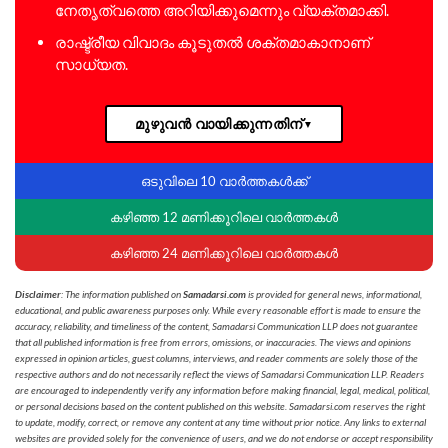
നേതൃത്വത്തെ അറിയിക്കുമെന്നും വ്യക്തമാക്കി.
രാഷ്ട്രീയ വിവാദം കൂടുതൽ ശക്തമാകാനാണ്
സാധ്യത.
മുഴുവൻ വായിക്കുന്നതിന്
▼
ഒടുവിലെ 10 വാർത്തകൾക്ക്
കഴിഞ്ഞ 12 മണിക്കൂറിലെ വാർത്തകൾ
കഴിഞ്ഞ 24 മണിക്കൂറിലെ വാർത്തകൾ
Disclaimer
: The information published on
Samadarsi.com
is provided for general news, informational,
educational, and public awareness purposes only. While every reasonable effort is made to ensure the
accuracy, reliability, and timeliness of the content, Samadarsi Communication LLP does not guarantee
that all published information is free from errors, omissions, or inaccuracies. The views and opinions
expressed in opinion articles, guest columns, interviews, and reader comments are solely those of the
respective authors and do not necessarily reflect the views of Samadarsi Communication LLP. Readers
are encouraged to independently verify any information before making financial, legal, medical, political,
or personal decisions based on the content published on this website. Samadarsi.com reserves the right
to update, modify, correct, or remove any content at any time without prior notice. Any links to external
websites are provided solely for the convenience of users, and we do not endorse or accept responsibility