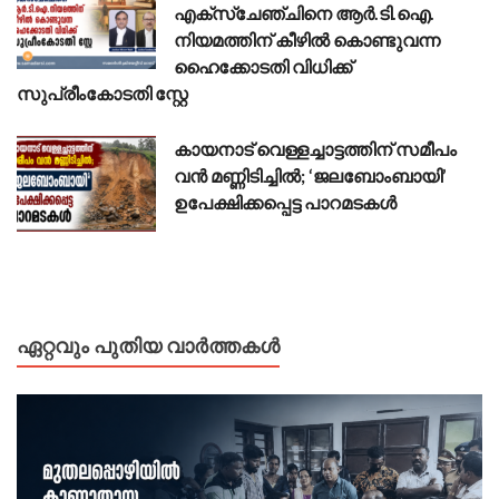
എക്സ്ചേഞ്ചിനെ ആർ.ടി.ഐ.
നിയമത്തിന് കീഴിൽ കൊണ്ടുവന്ന
ഹൈക്കോടതി വിധിക്ക്
സുപ്രീംകോടതി സ്റ്റേ
കായനാട് വെള്ളച്ചാട്ടത്തിന് സമീപം
വൻ മണ്ണിടിച്ചിൽ; ‘ജലബോംബായി’
ഉപേക്ഷിക്കപ്പെട്ട പാറമടകൾ
ഏറ്റവും പുതിയ വാർത്തകൾ