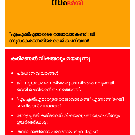
“എംഎൽഎമാരുടെ രാജാവാകേണ്ട”; ജി.
സുധാകരനെതിരെ റെജി ചെറിയാൻ
കരിമണൽ വിഷയവും ഉയരുന്നു
പ്രധാന വിവരങ്ങൾ
ജി. സുധാകരനെതിരെ രൂക്ഷ വിമർശനവുമായി
റെജി ചെറിയാൻ രംഗത്തെത്തി.
“എംഎൽഎമാരുടെ രാജാവാകേണ്ട” എന്നാണ് റെജി
ചെറിയാൻ പറഞ്ഞത്.
തോട്ടപ്പള്ളി കരിമണൽ വിഷയവും അദ്ദേഹം വീണ്ടും
ഉയർത്തിക്കാട്ടി.
തനിക്കെതിരായ പരാമർശം യുഡിഎഫ്