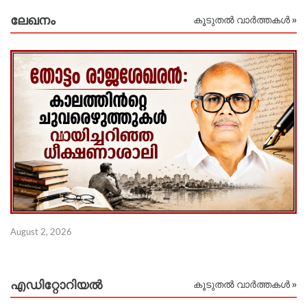
ലേഖനം
കൂടുതൽ വാർത്തകൾ »
Ju
August 2, 2026
എഡിറ്റോറിയല്‍
കൂടുതൽ വാർത്തകൾ »