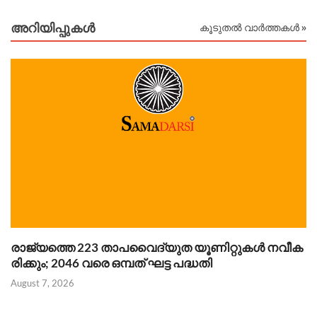
അറിയിപ്പുകള്‍
കൂടുതൽ വാർത്തകൾ »
രാജ്യത്തെ 223 താപവൈദ്യുത യൂണിറ്റുകൾ നവീക
ഗ
രിക്കും; 2046 വരെ ഒമ്പത് ഘട്ട പദ്ധതി
ക
August 7, 2026
Au