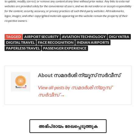
to update, modify, correct, or remove any content at any time without prior notice. Any links to external
websites are provided solely for the convenience of users, and we do not endorse or accept responsibility
for the content, security, accuracy, or privacy practices of such third-party websites. All trademarks,
logos, images, and other copyrighted materials appearing on this website remain the property of their
respective owners.
TAGGED
AIRPORT SECURITY
AVIATION TECHNOLOGY
DIGI YATRA
DIGITAL TRAVEL
FACE RECOGNITION
INDIAN AIRPORTS
PAPERLESS TRAVEL
PASSENGER EXPERIENCE
About സമദർശി ന്യൂസ് സർവീസ്
View all posts by സമദർശി ന്യൂസ്
സർവീസ് →
അഭിപ്രായം രേഖപ്പെടുത്തുക