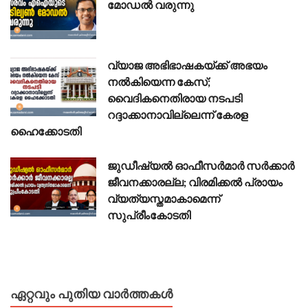
മോഡൽ വരുന്നു
വ്യാജ അഭിഭാഷകയ്ക്ക് അഭയം
നൽകിയെന്ന കേസ്;
വൈദികനെതിരായ നടപടി
റദ്ദാക്കാനാവില്ലെന്ന് കേരള
ഹൈക്കോടതി
ജുഡീഷ്യൽ ഓഫീസർമാർ സർക്കാർ
ജീവനക്കാരല്ല; വിരമിക്കൽ പ്രായം
വ്യത്യസ്തമാകാമെന്ന്
സുപ്രീംകോടതി
ഏറ്റവും പുതിയ വാർത്തകൾ