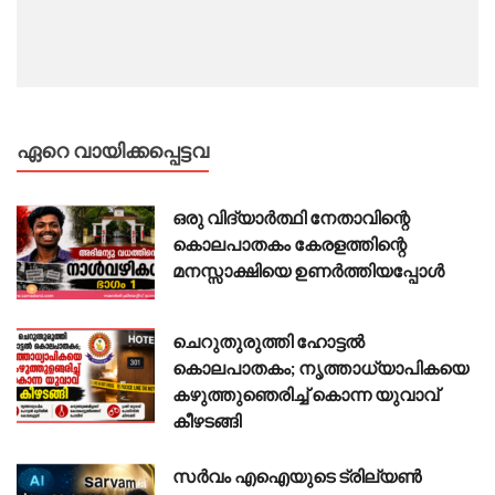
ഏറെ വായിക്കപ്പെട്ടവ
ഒരു വിദ്യാർത്ഥി നേതാവിന്റെ
കൊലപാതകം കേരളത്തിന്റെ
മനസ്സാക്ഷിയെ ഉണർത്തിയപ്പോൾ
ചെറുതുരുത്തി ഹോട്ടൽ
കൊലപാതകം; നൃത്താധ്യാപികയെ
കഴുത്തുഞെരിച്ച് കൊന്ന യുവാവ്
കീഴടങ്ങി
സർവം എഐയുടെ ട്രില്യൺ