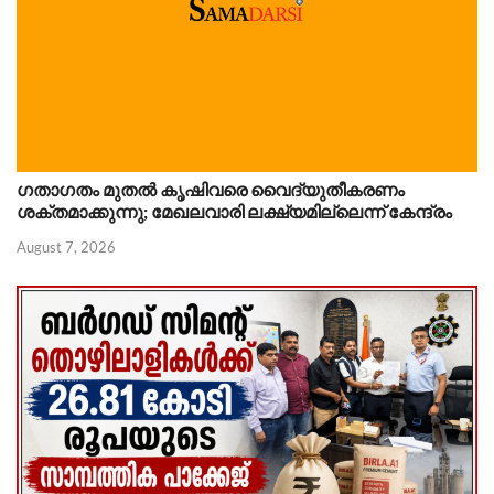
ഗതാഗതം മുതൽ കൃഷിവരെ വൈദ്യുതീകരണം
ശക്തമാക്കുന്നു; മേഖലവാരി ലക്ഷ്യമില്ലെന്ന് കേന്ദ്രം
August 7, 2026