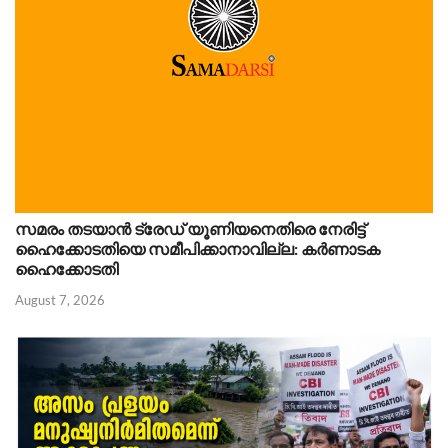
സമരം തടയാൻ ട്രേഡ് യൂണിയനെതിരെ നേരിട്ട്
ഹൈക്കോടതിയെ സമീപിക്കാനാവില്ല: കർണാടക
ഹൈക്കോടതി
August 7, 2026