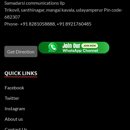
Samadarsi communications llp
Trikovil, santhinagar, mangai kavala, udayamperur Pin code-
682307
Phone-
+91 8281058888
,
+91 8921760485
Get Direction
QUICK LINKS
Facebook
Twitter
Instagram
About us
Contact Us