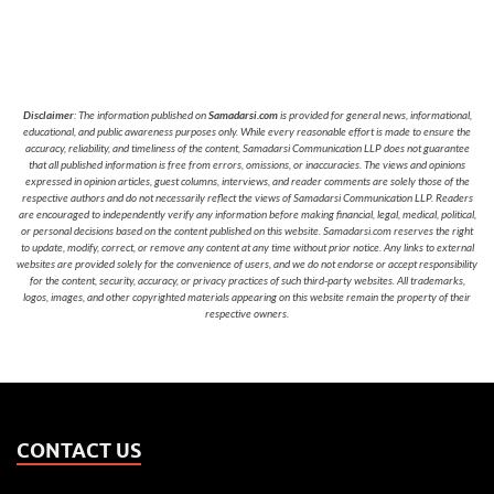
Disclaimer
: The information published on
Samadarsi.com
is provided for general news, informational,
educational, and public awareness purposes only. While every reasonable effort is made to ensure the
accuracy, reliability, and timeliness of the content, Samadarsi Communication LLP does not guarantee
that all published information is free from errors, omissions, or inaccuracies. The views and opinions
expressed in opinion articles, guest columns, interviews, and reader comments are solely those of the
respective authors and do not necessarily reflect the views of Samadarsi Communication LLP. Readers
are encouraged to independently verify any information before making financial, legal, medical, political,
or personal decisions based on the content published on this website. Samadarsi.com reserves the right
to update, modify, correct, or remove any content at any time without prior notice. Any links to external
websites are provided solely for the convenience of users, and we do not endorse or accept responsibility
for the content, security, accuracy, or privacy practices of such third-party websites. All trademarks,
logos, images, and other copyrighted materials appearing on this website remain the property of their
respective owners.
CONTACT US