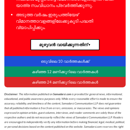
യാത്ര സംവിധാനം പ്രവർത്തിക്കുന്നു.
അടുത്ത വർഷം ഇരുപത്തിയേഴ്
വിമാനത്താവളങ്ങളിലേക്കുകൂടി പദ്ധതി
വ്യാപിപ്പിക്കും.
മുഴുവൻ വായിക്കുന്നതിന്
▼
ഒടുവിലെ 10 വാർത്തകൾക്ക്
കഴിഞ്ഞ 12 മണിക്കൂറിലെ വാർത്തകൾ
കഴിഞ്ഞ 24 മണിക്കൂറിലെ വാർത്തകൾ
Disclaimer
: The information published on
Samadarsi.com
is provided for general news, informational,
educational, and public awareness purposes only. While every reasonable effort is made to ensure the
accuracy, reliability, and timeliness of the content, Samadarsi Communication LLP does not guarantee
that all published information is free from errors, omissions, or inaccuracies. The views and opinions
expressed in opinion articles, guest columns, interviews, and reader comments are solely those of the
respective authors and do not necessarily reflect the views of Samadarsi Communication LLP. Readers
are encouraged to independently verify any information before making financial, legal, medical, political,
or personal decisions based on the content published on this website. Samadarsi.com reserves the right