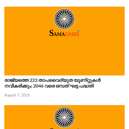
രാജ്യത്തെ 223 താപവൈദ്യുത യൂണിറ്റുകൾ
നവീകരിക്കും; 2046 വരെ ഒമ്പത് ഘട്ട പദ്ധതി
August 7, 2026