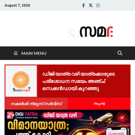
August 7, 2026
Samadarsi.
News Portal
MAIN MENU
ഡിജി യാത്ര വഴി യാത്രക്കാരുടെ
പരിശോധന സമയം അഞ്ച്
സെക്കൻഡായി കുറഞ്ഞു
സമദർശി ന്യൂസ് സർവീസ്
റിപ്പോര്‍ട്ട്