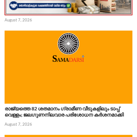
August 7, 2026
രാജ്യത്തെ 82 ശതമാനം ഗ്രാമീണ വീടുകളിലും ടാപ്പ്
വെള്ളം; ജലഗുണനിലവാര പരിശോധന കർശനമാക്കി
August 7, 2026