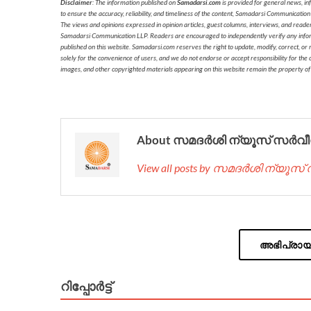
Disclaimer
: The information published on
Samadarsi.com
is provided for general news, in
to ensure the accuracy, reliability, and timeliness of the content, Samadarsi Communication
The views and opinions expressed in opinion articles, guest columns, interviews, and reade
Samadarsi Communication LLP. Readers are encouraged to independently verify any informati
published on this website. Samadarsi.com reserves the right to update, modify, correct, or
solely for the convenience of users, and we do not endorse or accept responsibility for the c
images, and other copyrighted materials appearing on this website remain the property of
About സമദർശി ന്യൂസ് സർവീ
View all posts by സമദർശി ന്യൂസ
അഭിപ്രായം
റിപ്പോര്‍ട്ട്