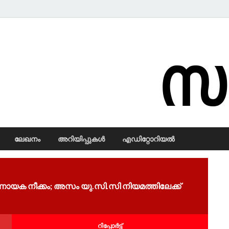
Samadarsi.
ലേഖനം
അറിയിപ്പുകള്‍
എഡിറ്റോറിയല്‍
ണായക നീക്കം; അസം യു.സി.സി നിയമത്തിലേക്ക്
റിപ്പോര്‍ട്ട്