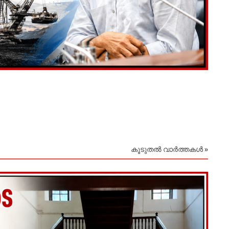
സകല 
August
കൂടുതൽ വാർത്തകൾ »