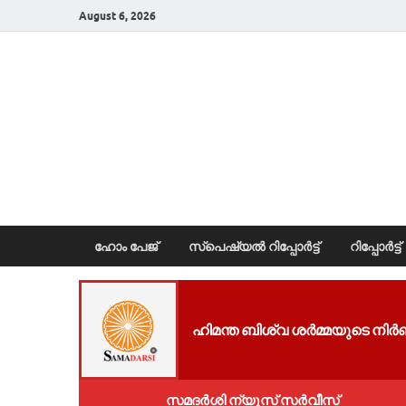
August 6, 2026
News Portal
ഹോം പേജ്
സ്പെഷ്യൽ റിപ്പോര്‍ട്ട്
റിപ്പോര്‍ട്ട്
ഹിമന്ത ബിശ്വ ശർമ്മയുടെ നിർ
സമദർശി ന്യൂസ് സർവീസ്