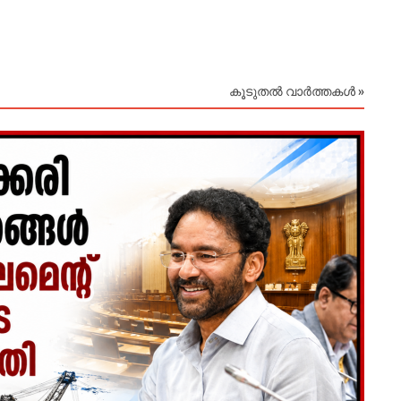
August
കൂടുതൽ വാർത്തകൾ »