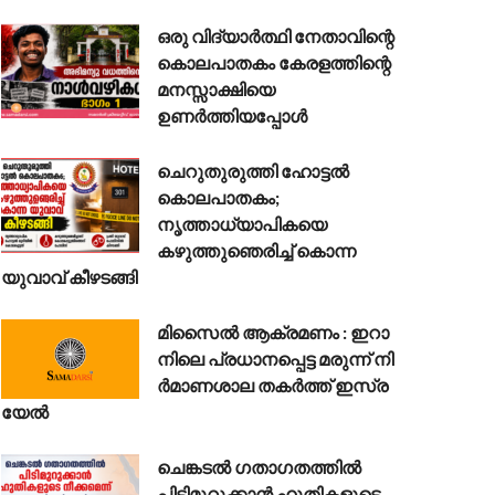
ഒരു വിദ്യാർത്ഥി നേതാവിന്റെ
കൊലപാതകം കേരളത്തിന്റെ
മനസ്സാക്ഷിയെ
ഉണർത്തിയപ്പോൾ
ചെറുതുരുത്തി ഹോട്ടൽ
കൊലപാതകം;
നൃത്താധ്യാപികയെ
കഴുത്തുഞെരിച്ച് കൊന്ന
യുവാവ് കീഴടങ്ങി
മി​സൈ​ൽ ആ​ക്ര​മ​ണം : ഇ​റാ​
നി​ലെ പ്ര​ധാ​ന​പ്പെ​ട്ട മ​രു​ന്ന് നി​
ര്‍​മാ​ണ​ശാ​ല ത​ക​ർ​ത്ത് ഇ​സ്ര​
യേ​ൽ
ചെങ്കടൽ ഗതാഗതത്തിൽ
പിടിമുറുക്കാൻ ഹൂതികളുടെ