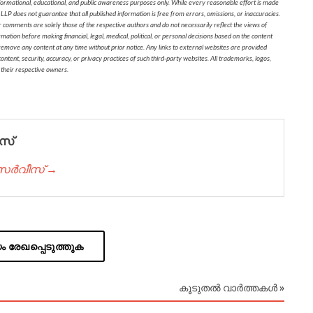
formational, educational, and public awareness purposes only. While every reasonable effort is made
 LLP does not guarantee that all published information is free from errors, omissions, or inaccuracies.
r comments are solely those of the respective authors and do not necessarily reflect the views of
on before making financial, legal, medical, political, or personal decisions based on the content
 remove any content at any time without prior notice. Any links to external websites are provided
ontent, security, accuracy, or privacy practices of such third-party websites. All trademarks, logos,
 their respective owners.
സ്
് സർവീസ് →
 രേഖപ്പെടുത്തുക
കൂടുതൽ വാർത്തകൾ »