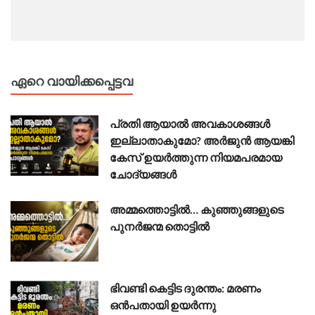
ഏറെ വായിക്കപ്പെട്ടവ
പ്രതി ആയാൽ അവകാശങ്ങൾ
ഇല്ലാതാകുമോ? അർജുൻ ആയങ്കി
കേസ് ഉയർത്തുന്ന നിയമപരമായ
ചോദ്യങ്ങൾ
അമ്മത്തൊട്ടിൽ… കുഞ്ഞുങ്ങളുടെ
പുനർജന്മ തൊട്ടിൽ
ഭിവണ്ടി കെട്ടിട ദുരന്തം: മരണം
ഒൻപതായി ഉയർന്നു