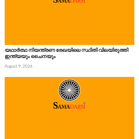
യഥാർത്ഥ നിയന്ത്രണ രേഖയിലെ സ്ഥിതി വിലയിരുത്തി
ഇന്ത്യയും ചൈനയും
August 9, 2026