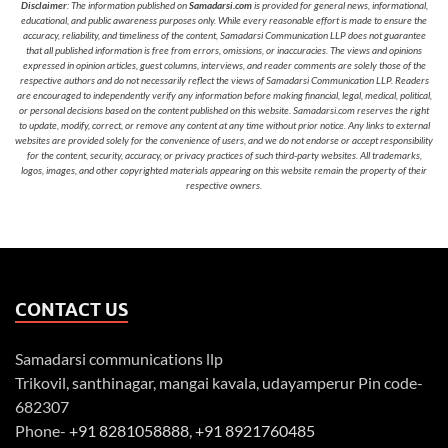
Disclaimer
: The information published on
Samadarsi.com
is provided for general news, informational,
educational, and public awareness purposes only. While every reasonable effort is made to ensure the
accuracy, reliability, and timeliness of the content, Samadarsi Communication LLP does not guarantee
that all published information is free from errors, omissions, or inaccuracies. The views and opinions
expressed in opinion articles, guest columns, interviews, and reader comments are solely those of the
respective authors and do not necessarily reflect the views of Samadarsi Communication LLP. Readers
are encouraged to independently verify any information before making financial, legal, medical, political,
or personal decisions based on the content published on this website. Samadarsi.com reserves the right
to update, modify, correct, or remove any content at any time without prior notice. Any links to external
websites are provided solely for the convenience of users, and we do not endorse or accept responsibility
for the content, security, accuracy, or privacy practices of such third-party websites. All trademarks,
logos, images, and other copyrighted materials appearing on this website remain the property of their
respective owners.
CONTACT US
Samadarsi communications llp
Trikovil, santhinagar, mangai kavala, udayamperur Pin code-
682307
Phone-
+91 8281058888
,
+91 8921760485