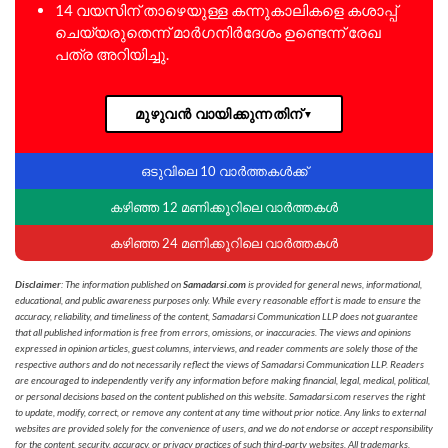
14 വയസിന് താഴെയുള്ള കന്നുകാലികളെ കശാപ്പ്
ചെയ്യരുതെന്ന് മാർഗനിർദേശം ഉണ്ടെന്ന് രേഖ
പത്ര അറിയിച്ചു.
മുഴുവൻ വായിക്കുന്നതിന്
▼
ഒടുവിലെ 10 വാർത്തകൾക്ക്
കഴിഞ്ഞ 12 മണിക്കൂറിലെ വാർത്തകൾ
കഴിഞ്ഞ 24 മണിക്കൂറിലെ വാർത്തകൾ
Disclaimer
: The information published on
Samadarsi.com
is provided for general news, informational,
educational, and public awareness purposes only. While every reasonable effort is made to ensure the
accuracy, reliability, and timeliness of the content, Samadarsi Communication LLP does not guarantee
that all published information is free from errors, omissions, or inaccuracies. The views and opinions
expressed in opinion articles, guest columns, interviews, and reader comments are solely those of the
respective authors and do not necessarily reflect the views of Samadarsi Communication LLP. Readers
are encouraged to independently verify any information before making financial, legal, medical, political,
or personal decisions based on the content published on this website. Samadarsi.com reserves the right
to update, modify, correct, or remove any content at any time without prior notice. Any links to external
websites are provided solely for the convenience of users, and we do not endorse or accept responsibility
for the content, security, accuracy, or privacy practices of such third-party websites. All trademarks,