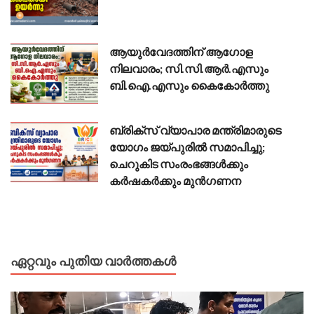
ആയുർവേദത്തിന് ആഗോള
നിലവാരം; സി.സി.ആർ.എസും
ബി.ഐ.എസും കൈകോർത്തു
ബ്രിക്സ് വ്യാപാര മന്ത്രിമാരുടെ
യോഗം ജയ്പുരിൽ സമാപിച്ചു;
ചെറുകിട സംരംഭങ്ങൾക്കും
കർഷകർക്കും മുൻഗണന
ഏറ്റവും പുതിയ വാർത്തകൾ