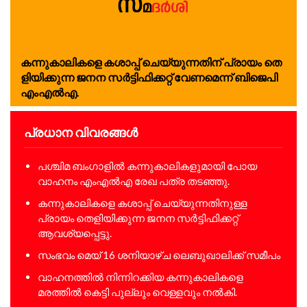
ക​ന്നു​കാ​ലി​ക​ളെ ക​ശാ​പ്പ് ചെ​യ്യു​ന്ന​തി​ന് പ്രാ​യം തെ​
ളി​യി​ക്കു​ന്ന ജ​ന​ന സ​ർ​ട്ടി​ഫി​ക്ക​റ്റ് വേ​ണ​മെ​ന്ന് ബി​ജെ​പി
എം​എ​ൽ​എ.
പ്രധാന വിവരങ്ങൾ
പശ്ചിമ ബംഗാളിൽ കന്നുകാലികളുമായി പോയ
വാഹനം എംഎൽഎ രേഖ പത്ര തടഞ്ഞു.
കന്നുകാലികളെ കശാപ്പ് ചെയ്യുന്നതിനുള്ള
പ്രായം തെളിയിക്കുന്ന ജനന സർട്ടിഫിക്കറ്റ്
ആവശ്യപ്പെട്ടു.
സംഭവം മെയ് 16 ശനിയാഴ്ച ലെബുഖാലിക്ക് സമീപം
വാഹനത്തിൽ നിന്നിറക്കിയ കന്നുകാലികളെ
മരത്തിൽ കെട്ടി പുല്ലും വെള്ളവും നൽകി.