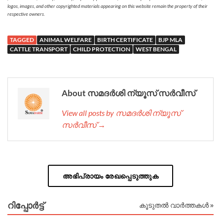
logos, images, and other copyrighted materials appearing on this website remain the property of their
respective owners.
TAGGED
ANIMAL WELFARE
BIRTH CERTIFICATE
BJP MLA
CATTLE TRANSPORT
CHILD PROTECTION
WEST BENGAL
About സമദർശി ന്യൂസ് സർവീസ്
View all posts by സമദർശി ന്യൂസ്
സർവീസ് →
അഭിപ്രായം രേഖപ്പെടുത്തുക
റിപ്പോര്‍ട്ട്
കൂടുതൽ വാർത്തകൾ »