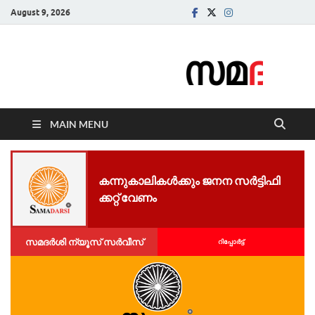
August 9, 2026
Samadarsi.
News Portal
MAIN MENU
ക​ന്നു​കാ​ലി​കൾക്കും ജ​ന​ന സ​ർ​ട്ടി​ഫി​
ക്കറ്റ് വേണം
സമദർശി ന്യൂസ് സർവീസ്
റിപ്പോര്‍ട്ട്