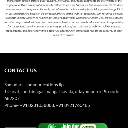
expressed in opinion articles, guest columns, interviews, and reader comments are solely those of the
respective authors and do not necessarily reflect the views of Samadarsi Communication LLP. Readers
are encouraged to independently verify any information before making financial, legal, medical, political,
or personal decisions based on the content published on this website. Samadarsi.com reserves the right
to update, modify, correct, or remove any content at any time without prior notice. Any links to external
websites are provided solely for the convenience of users, and we do not endorse or accept responsibility
for the content, security, accuracy, or privacy practices of such third-party websites. All trademarks,
logos, images, and other copyrighted materials appearing on this website remain the property of their
respective owners.
CONTACT US
Samadarsi communications llp
Trikovil, santhinagar, mangai kavala, udayamperur Pin code-
682307
Phone-
+91 8281058888
,
+91 8921760485