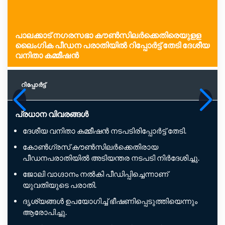
പാ​ല​ക്കാ​ട് ന​ഗ​ര​സ​ഭാ കൗ​ൺ​സി​ല​ർക്കെതിരെയുളള
ലൈം​ഗിക പീഡന പരാതിയിൽ റിപ്പോർട്ട് തേടി ദേശീയ
വനിതാ കമ്മീഷൻ
റിപ്പോര്‍ട്ട്
പ്രധാന വിവരങ്ങൾ
ദേശീയ വനിതാ കമ്മീഷൻ നടപടിരിപ്പോർട്ട് തേടി.
കോൺഗ്രസ് കൗൺസിലർക്കെതിരായ
പീഡനപരാതിയിൽ അടിയന്തര നടപടി നിർദേശിച്ചു.
ജോലി വാഗ്ദാനം നൽകി പീഡിപ്പിച്ചെന്നാണ്
യുവതിയുടെ പരാതി.
ദൃശ്യങ്ങൾ ഉപയോഗിച്ച് ഭീഷണിപ്പെടുത്തിയെന്നും
ആരോപിച്ചു.