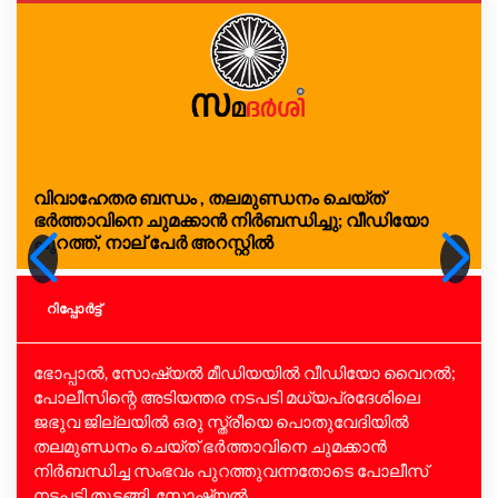
വിവാഹേതര ബന്ധം , തലമുണ്ഡനം ചെയ്ത്
ഭർത്താവിനെ ചുമക്കാൻ നിർബന്ധിച്ചു; വീഡിയോ
പുറത്ത്, നാല് പേർ അറസ്റ്റിൽ
റിപ്പോര്‍ട്ട്
ഭോപ്പാൽ, സോഷ്യൽ മീഡിയയിൽ വീഡിയോ വൈറൽ;
പോലീസിന്റെ അടിയന്തര നടപടി മധ്യപ്രദേശിലെ
ജഭുവ ജില്ലയിൽ ഒരു സ്ത്രീയെ പൊതുവേദിയിൽ
തലമുണ്ഡനം ചെയ്ത് ഭർത്താവിനെ ചുമക്കാൻ
നിർബന്ധിച്ച സംഭവം പുറത്തുവന്നതോടെ പോലീസ്
നടപടി തുടങ്ങി. സോഷ്യൽ...