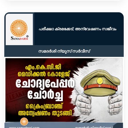
പരീക്ഷാ ക്രമക്കേട്; അന്വേഷണം സജീവം
സമദർശി ന്യൂസ് സർവീസ്