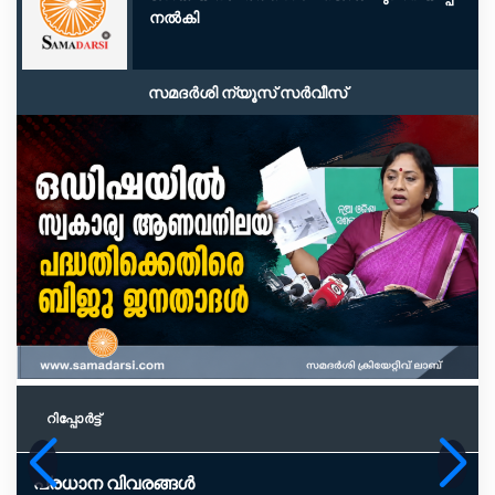
നൽകി
സമദർശി ന്യൂസ് സർവീസ്
റിപ്പോര്‍ട്ട്
പ്രധാന വിവരങ്ങൾ