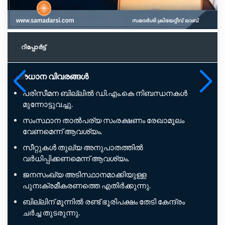
റിപ്പോര്‍ട്ട്
പ്രധാന വിവരങ്ങൾ
പരിസീമന ബില്ലിൽ ഡി.എം.കെ നിബന്ധനകൾ
മുന്നോട്ടുവച്ചു.
സംസ്ഥാന താൽപര്യ സംരക്ഷണം രേഖാമൂലം
വേണമെന്ന് ആവശ്യം.
സീറ്റുകൾ തുല്യ അനുപാതത്തിൽ
വർധിപ്പിക്കണമെന്ന് ആവശ്യം.
ജനസംഖ്യ അടിസ്ഥാനമാക്കിയുള്ള
പുനഃക്രമീകരണത്തെ എതിർക്കുന്നു.
ബില്ലിന് മൂന്നിൽ രണ്ട് ഭൂരിപക്ഷം തേടി കേന്ദ്രം
ചർച്ച തുടരുന്നു.