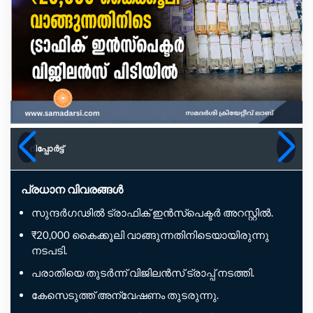
റിപ്പോര്‍ട്ട്
പ്രധാന വിവരങ്ങൾ
സുന്ദർഗഢിൽ ട്രാഫിക് ഇൻസ്പെക്ടർ അറസ്റ്റിൽ.
₹20,000 കൈക്കൂലി വാങ്ങുന്നതിനിടെയായിരുന്നു
നടപടി.
പരാതിയെ തുടർന്ന് വിജിലൻസ് ട്രാപ്പ് നടത്തി.
കേസെടുത്ത് അന്വേഷണം തുടരുന്നു.