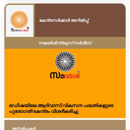
കേന്ദ്രസർക്കാർ അറിയിപ്പ്
സമദർശി ന്യൂസ് സർവീസ്
ഒഡീഷയിലെ ആദിവാസി വികസന പദ്ധതികളുടെ
പുരോഗതി കേന്ദ്രം വിശദീകരിച്ചു
അറിയിപ്പുകള്‍