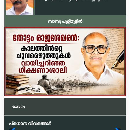
ബാബു പുളിമൂട്ടിൽ
ലേഖനം
പ്രധാന വിവരങ്ങൾ