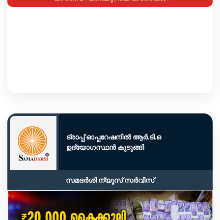
ട്രാപ്പ് ഓപ്പറേഷനിൽ ആർ.ടി.ഒ
ഉദ്യോഗസ്ഥൻ കുടുങ്ങി
സമദർശി ന്യൂസ് സർവീസ്