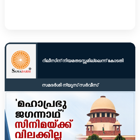
റിലീസിന് നിയമതടസ്സമില്ലെന്ന് കോടതി
സമദർശി ന്യൂസ് സർവീസ്