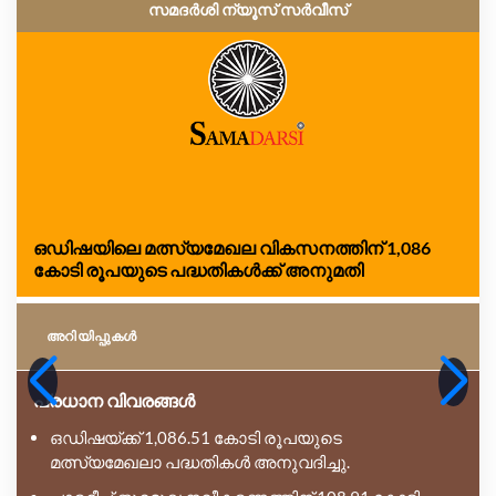
സമദർശി ന്യൂസ് സർവീസ്
ഒഡിഷയിലെ മത്സ്യമേഖല വികസനത്തിന് 1,086
കോടി രൂപയുടെ പദ്ധതികൾക്ക് അനുമതി
അറിയിപ്പുകള്‍
പ്രധാന വിവരങ്ങൾ
ഒഡിഷയ്ക്ക് 1,086.51 കോടി രൂപയുടെ
മത്സ്യമേഖലാ പദ്ധതികൾ അനുവദിച്ചു.