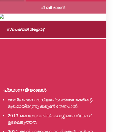
വി ബി രാജൻ
സ്പെഷ്യൽ റിപ്പോര്‍ട്ട്
സ്പെഷ്യൽ റ
പ്രധാന 
കുറ്റപ
തെളിവു
പ്രധാന വിവരങ്ങൾ
ഓരോ പ്
അന്വേഷണ മാധ്യമപ്രവർത്തനത്തിന്റെ
ആരോപണ
മുഖമായിരുന്നു തരുൺ തേജ്പാൽ.
സ്ഥാപിക്ക
2013-ലെ ഗോവ തിങ്ക് ഫെസ്റ്റിലാണ് കേസ്
രേഖാത്മ
ഉടലെടുത്തത്.
തെളിവ
പൊരുത്ത
2021-ൽ വിചാരണക്കോടതി തേജ്പാലിനെ