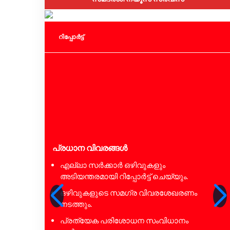
റിപ്പോര്‍ട്ട്
പ്രധാന വിവരങ്ങൾ
എല്ലാ സർക്കാർ ഒഴിവുകളും
അടിയന്തരമായി റിപ്പോർട്ട് ചെയ്യും.
ഒഴിവുകളുടെ സമഗ്ര വിവരശേഖരണം
നടത്തും.
പ്രത്യേക പരിശോധന സംവിധാനം