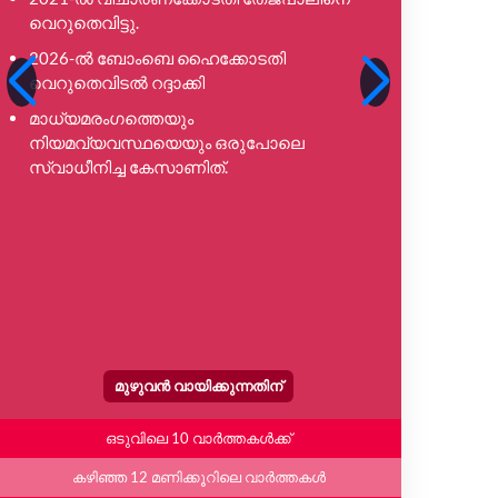
വെറുതെവിട്ടു.
പ്രോസ
നിറവേറ്റ
2026-ൽ ബോംബെ ഹൈക്കോടതി
വെറുതെവിടൽ റദ്ദാക്കി
ഈ റിപ്
പുനർന
മാധ്യമരംഗത്തെയും
നിയമവ്യവസ്ഥയെയും ഒരുപോലെ
അത് കോ
സ്വാധീനിച്ച കേസാണിത്.
നിൽക്ക
വിഷയങ
മുൻകൂർ
അല്ല.
മുഴുവൻ വായിക്കുന്നതിന്
ഒടുവിലെ 10 വാർത്തകൾക്ക്
കഴിഞ്ഞ 12 മണിക്കൂറിലെ വാർത്തകൾ
കഴ