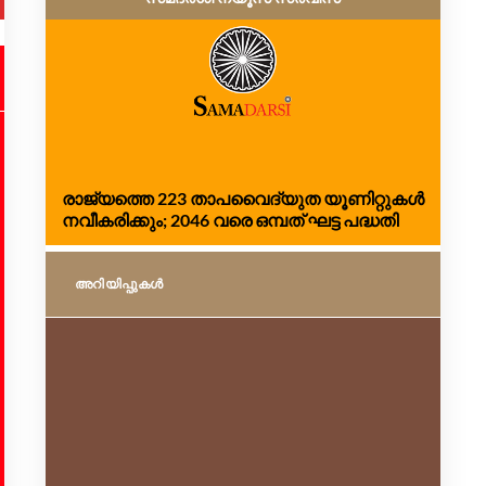
ഗത
രാജ്യത്തെ 223 താപവൈദ്യുത യൂണിറ്റുകൾ
വൈ
നവീകരിക്കും; 2046 വരെ ഒമ്പത് ഘട്ട പദ്ധതി
മേഖ
അറിയിപ്പുകള്‍
അറ