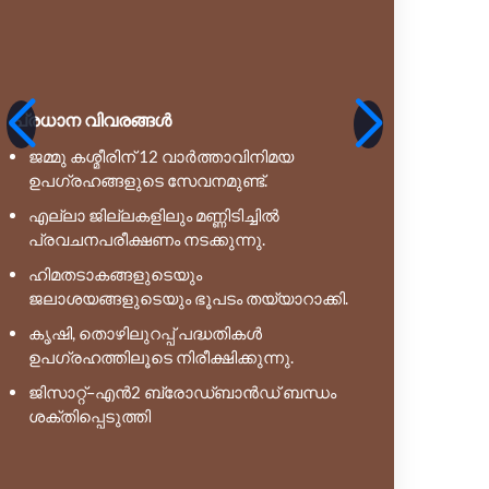
കോടതി
അന്വേഷ
ഉടൻ ആരം
കോടതി 
പ്രധാന വിവരങ്ങൾ
വർഷങ്ങള
ജമ്മു കശ്മീരിന് 12 വാർത്താവിനിമയ
ഹൈക്ക
ഉപഗ്രഹങ്ങളുടെ സേവനമുണ്ട്.
രേഖകള
വീണ്ടും
എല്ലാ ജില്ലകളിലും മണ്ണിടിച്ചിൽ
പ്രവചനപരീക്ഷണം നടക്കുന്നു.
ഹിമതടാകങ്ങളുടെയും
ജലാശയങ്ങളുടെയും ഭൂപടം തയ്യാറാക്കി.
കൃഷി, തൊഴിലുറപ്പ് പദ്ധതികൾ
ഉപഗ്രഹത്തിലൂടെ നിരീക്ഷിക്കുന്നു.
ജിസാറ്റ്–എൻ2 ബ്രോഡ്ബാൻഡ് ബന്ധം
ശക്തിപ്പെടുത്തി