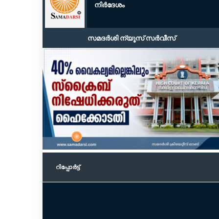
നിർദേശം
സമദർശി ന്യൂസ് സർവീസ്
റിപ്പോര്‍ട്ട്