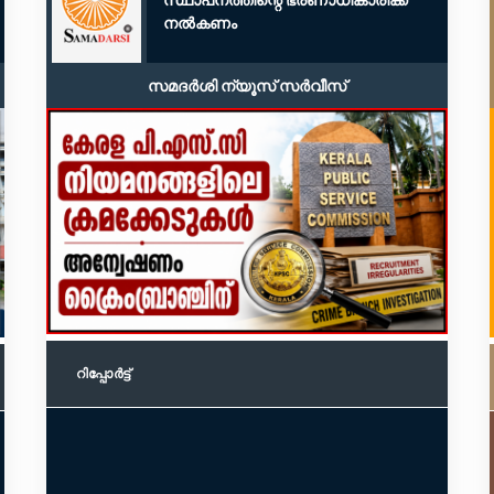
നൽകണം
സമദർശി ന്യൂസ് സർവീസ്
റിപ്പോര്‍ട്ട്