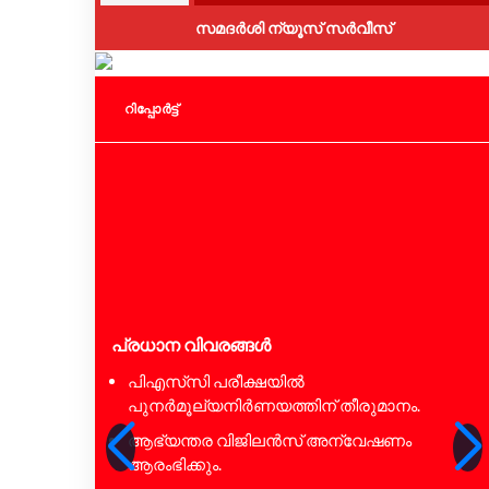
സമദർശി ന്യൂസ് സർവീസ്
റിപ്പോര്‍ട്ട്
പ്രധാന വിവരങ്ങൾ
പിഎസ്‌സി പരീക്ഷയിൽ
പുനർമൂല്യനിർണയത്തിന് തീരുമാനം.
ആഭ്യന്തര വിജിലൻസ് അന്വേഷണം
ആരംഭിക്കും.