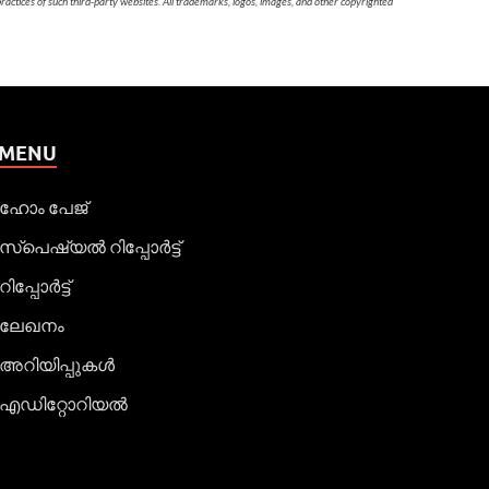
 practices of such third-party websites. All trademarks, logos, images, and other copyrighted
MENU
ഹോം പേജ്
സ്പെഷ്യൽ റിപ്പോര്‍ട്ട്
റിപ്പോര്‍ട്ട്
ലേഖനം
അറിയിപ്പുകള്‍
എഡിറ്റോറിയല്‍