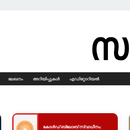
Samadarsi.
ലേഖനം
അറിയിപ്പുകള്‍
എഡിറ്റോറിയല്‍
കോൾഡ് ബ്ലോബ് സ്വാധീനം;