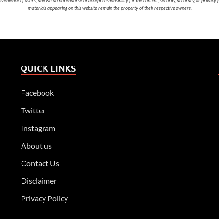
nvenience of users, and we do not endorse or accept responsibility for the content, security, accuracy, or privacy
materials appearing on this website remain the property of their respective owners.
QUICK LINKS
Facebook
Twitter
Instagram
About us
Contact Us
Disclaimer
Privacy Policy