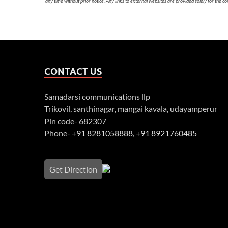
any time without prior notice. Any links to external websites are provided solely for the co
CONTACT US
Samadarsi communications llp
Trikovil, santhinagar, mangai kavala, udayamperur
Pin code- 682307
Phone-
+91 8281058888
,
+91 8921760485
Get Direction