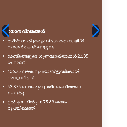
പ്രധാന 
പ്രധാന വിവരങ്ങൾ
2,957 
തമിഴ്‌നാട്ടിൽ ഇരുള വിഭാഗത്തിനായി 34
വനധൻ കേന്ദ്രങ്ങളുണ്ട്.
87 വനവ
കേന്ദ്രങ്ങളുടെ ഗുണഭോക്താക്കൾ 2,135
80 കേന
പേരാണ്.
87 വൻധൻ
106.75 ലക്ഷം രൂപയാണ് ഇവർക്കായി
അനുമത
അനുവദിച്ചത്.
വൻധൻ കേ
53.375 ലക്ഷം രൂപ ഇതിനകം വിതരണം
സ്വയം
ചെയ്തു.
വിപണി
ഉൽപ്പന്ന വിൽപ്പന 75.89 ലക്ഷം
എന്നിവ 
രൂപയിലെത്തി
മൂല്യവർ