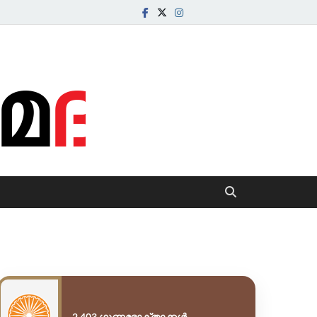
com
2,403 ഗുണഭോക്താക്കൾ