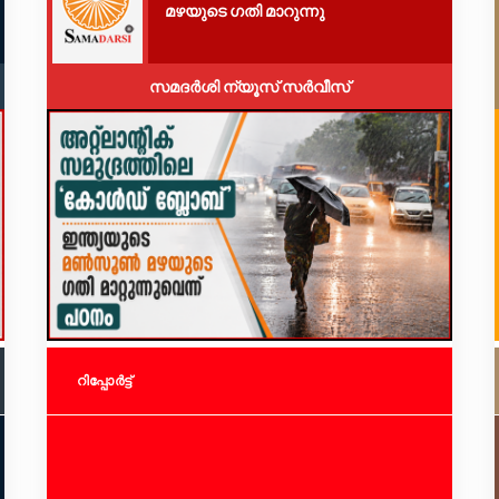
മഴയുടെ ഗതി മാറുന്നു
സമദർശി ന്യൂസ് സർവീസ്
റിപ്പോര്‍ട്ട്