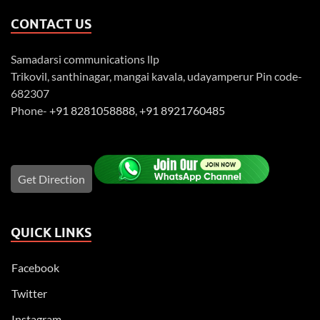
CONTACT US
Samadarsi communications llp
Trikovil, santhinagar, mangai kavala, udayamperur Pin code-
682307
Phone-
+91 8281058888
,
+91 8921760485
Get Direction
QUICK LINKS
Facebook
Twitter
Instagram