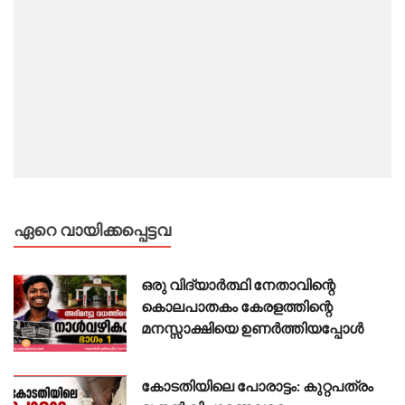
ഏറെ വായിക്കപ്പെട്ടവ
ഒരു വിദ്യാർത്ഥി നേതാവിന്റെ
കൊലപാതകം കേരളത്തിന്റെ
മനസ്സാക്ഷിയെ ഉണർത്തിയപ്പോൾ
കോടതിയിലെ പോരാട്ടം: കുറ്റപത്രം