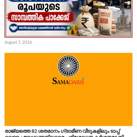
August 7, 2026
രാജ്യത്തെ 82 ശതമാനം ഗ്രാമീണ വീടുകളിലും ടാപ്പ്
വെള്ളം; ജലഗുണനിലവാര പരിശോധന കർശനമാക്കി