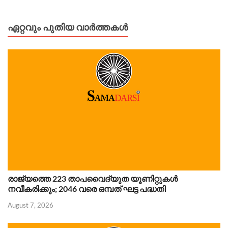
ഏറ്റവും പുതിയ വാർത്തകൾ
രാജ്യത്തെ 223 താപവൈദ്യുത യൂണിറ്റുകൾ
നവീകരിക്കും; 2046 വരെ ഒമ്പത് ഘട്ട പദ്ധതി
August 7, 2026