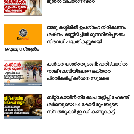
മുതൽ വിചാരണവരെ
ജമ്മു കശ്മീരിൽ ഉപഗ്രഹ നിരീക്ഷണം
ശക്തം; മണ്ണിടിച്ചിൽ മുന്നറിയിപ്പടക്കം
നിരവധി പദ്ധതികളുമായി
ഐഎസ്ആർഒ
കൻവർ യാത്ര തുടങ്ങി; ഹരിദ്വാറിൽ
നാല് കോടിയിലേറെ ഭക്തരെ
പ്രതീക്ഷിച്ച് കർശന സുരക്ഷ
ബിറ്റ്കോയിൻ നിക്ഷേപ തട്ടിപ്പ്: ഹേമന്ത്
ശർമയുടെ 8.54 കോടി രൂപയുടെ
സ്വത്തുകൾ ഇ.ഡി കണ്ടുകെട്ടി