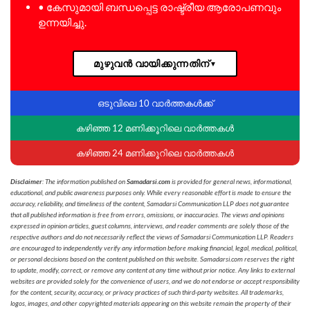
• കേസുമായി ബന്ധപ്പെട്ട രാഷ്ട്രീയ ആരോപണവും
ഉന്നയിച്ചു.
മുഴുവൻ വായിക്കുന്നതിന്
▼
ഒടുവിലെ 10 വാർത്തകൾക്ക്
കഴിഞ്ഞ 12 മണിക്കൂറിലെ വാർത്തകൾ
കഴിഞ്ഞ 24 മണിക്കൂറിലെ വാർത്തകൾ
Disclaimer
: The information published on
Samadarsi.com
is provided for general news, informational,
educational, and public awareness purposes only. While every reasonable effort is made to ensure the
accuracy, reliability, and timeliness of the content, Samadarsi Communication LLP does not guarantee
that all published information is free from errors, omissions, or inaccuracies. The views and opinions
expressed in opinion articles, guest columns, interviews, and reader comments are solely those of the
respective authors and do not necessarily reflect the views of Samadarsi Communication LLP. Readers
are encouraged to independently verify any information before making financial, legal, medical, political,
or personal decisions based on the content published on this website. Samadarsi.com reserves the right
to update, modify, correct, or remove any content at any time without prior notice. Any links to external
websites are provided solely for the convenience of users, and we do not endorse or accept responsibility
for the content, security, accuracy, or privacy practices of such third-party websites. All trademarks,
logos, images, and other copyrighted materials appearing on this website remain the property of their