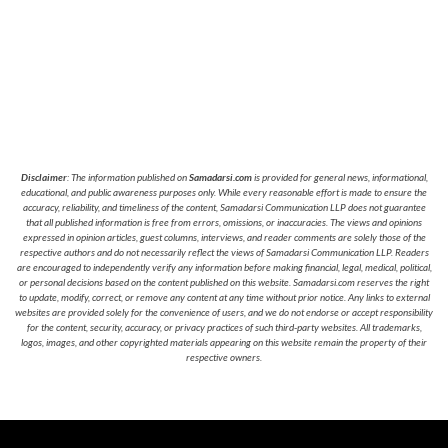
Disclaimer
: The information published on
Samadarsi.com
is provided for general news, informational,
educational, and public awareness purposes only. While every reasonable effort is made to ensure the
accuracy, reliability, and timeliness of the content, Samadarsi Communication LLP does not guarantee
that all published information is free from errors, omissions, or inaccuracies. The views and opinions
expressed in opinion articles, guest columns, interviews, and reader comments are solely those of the
respective authors and do not necessarily reflect the views of Samadarsi Communication LLP. Readers
are encouraged to independently verify any information before making financial, legal, medical, political,
or personal decisions based on the content published on this website. Samadarsi.com reserves the right
to update, modify, correct, or remove any content at any time without prior notice. Any links to external
websites are provided solely for the convenience of users, and we do not endorse or accept responsibility
for the content, security, accuracy, or privacy practices of such third-party websites. All trademarks,
logos, images, and other copyrighted materials appearing on this website remain the property of their
respective owners.