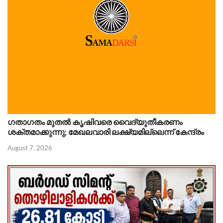
ഗതാഗതം മുതൽ കൃഷിവരെ വൈദ്യുതീകരണം
ശക്തമാക്കുന്നു; മേഖലവാരി ലക്ഷ്യമില്ലെന്ന് കേന്ദ്രം
August 7, 2026