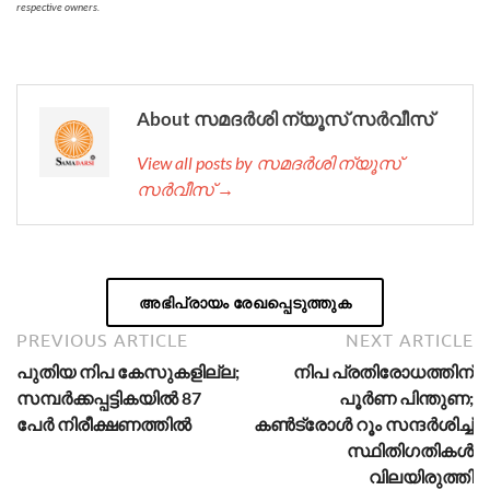
respective owners.
About സമദർശി ന്യൂസ് സർവീസ്
View all posts by സമദർശി ന്യൂസ്
സർവീസ് →
അഭിപ്രായം രേഖപ്പെടുത്തുക
PREVIOUS ARTICLE
NEXT ARTICLE
പുതിയ നിപ കേസുകളില്ല;
നിപ പ്രതിരോധത്തിന്
സമ്പർക്കപ്പട്ടികയിൽ 87
പൂർണ പിന്തുണ;
പേർ നിരീക്ഷണത്തിൽ
കൺട്രോൾ റൂം സന്ദർശിച്ച്
സ്ഥിതിഗതികൾ
വിലയിരുത്തി