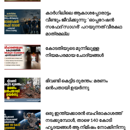
കാർഗിലിലെ ആകാശപ്പോരാട്ടം
വീണ്ടും ജീവിക്കുന്നു: ‘ഓപ്പറേഷൻ
സഫേദ് സാഗർ’ പറയുന്നത് വീരകഥ
മാത്രമല്ല
കോടതിയുടെ മുന്നിലുള്ള
നിയമപരമായ ചോദ്യങ്ങൾ
ഭിവണ്ടി കെട്ടിട ദുരന്തം: മരണം
ഒൻപതായി ഉയർന്നു
ഒരു ഇന്ത്യക്കാരൻ ബഹിരാകാശത്ത്
നടക്കുമ്പോൾ, താഴെ 140 കോടി
ഹൃദയങ്ങൾ ആ നിമിഷം നോക്കിനിന്നു