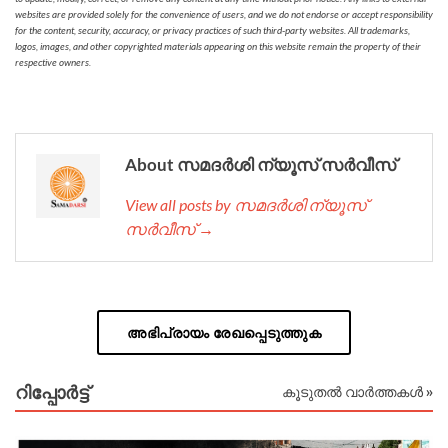
websites are provided solely for the convenience of users, and we do not endorse or accept responsibility
for the content, security, accuracy, or privacy practices of such third-party websites. All trademarks,
logos, images, and other copyrighted materials appearing on this website remain the property of their
respective owners.
About സമദർശി ന്യൂസ് സർവീസ്
View all posts by സമദർശി ന്യൂസ്
സർവീസ് →
അഭിപ്രായം രേഖപ്പെടുത്തുക
റിപ്പോര്‍ട്ട്
കൂടുതൽ വാർത്തകൾ »