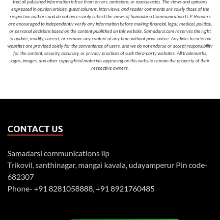
that all published information is free from errors, omissions, or inaccuracies. The views and opinions
expressed in opinion articles, guest columns, interviews, and reader comments are solely those of the
respective authors and do not necessarily reflect the views of Samadarsi Communication LLP. Readers
are encouraged to independently verify any information before making financial, legal, medical, political,
or personal decisions based on the content published on this website. Samadarsi.com reserves the right
to update, modify, correct, or remove any content at any time without prior notice. Any links to external
websites are provided solely for the convenience of users, and we do not endorse or accept responsibility
for the content, security, accuracy, or privacy practices of such third-party websites. All trademarks,
logos, images, and other copyrighted materials appearing on this website remain the property of their
respective owners.
CONTACT US
Samadarsi communications llp
Trikovil, santhinagar, mangai kavala, udayamperur Pin code-
682307
Phone-
+91 8281058888
,
+91 8921760485