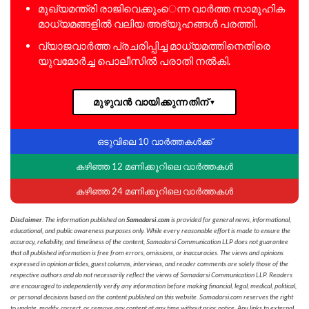
മുഖ്യമന്ത്രി രാജിവെക്കുംെന്ന വാർത്ത സാമൂഹിക
മാധ്യമങ്ങളിൽ വലിയ അഭ്യൂഹങ്ങൾ പരത്തി.
വ്യാജവാർത്ത പ്രചരിപ്പിച്ച മാധ്യമത്തിനെതിരെ
യുവമോർച്ച പൊലീസിൽ പരാതി നൽകി.
മുഴുവൻ വായിക്കുന്നതിന്
▼
ഒടുവിലെ 10 വാർത്തകൾക്ക്
കഴിഞ്ഞ 12 മണിക്കൂറിലെ വാർത്തകൾ
കഴിഞ്ഞ 24 മണിക്കൂറിലെ വാർത്തകൾ
Disclaimer
: The information published on
Samadarsi.com
is provided for general news, informational,
educational, and public awareness purposes only. While every reasonable effort is made to ensure the
accuracy, reliability, and timeliness of the content, Samadarsi Communication LLP does not guarantee
that all published information is free from errors, omissions, or inaccuracies. The views and opinions
expressed in opinion articles, guest columns, interviews, and reader comments are solely those of the
respective authors and do not necessarily reflect the views of Samadarsi Communication LLP. Readers
are encouraged to independently verify any information before making financial, legal, medical, political,
or personal decisions based on the content published on this website. Samadarsi.com reserves the right
to update, modify, correct, or remove any content at any time without prior notice. Any links to external